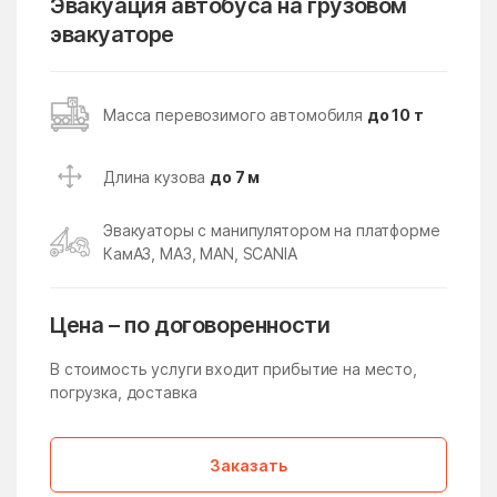
Эвакуация автобуса на грузовом
эвакуаторе
Кубинка
Кудиново
Кузнецы
Кузнечики
Кузяевского фарфорового
Куликово
Масса перевозимого автомобиля
до 10 т
завода
Куровское
Курсаково
Длина кузова
до 7 м
Левошево
Леонтьево
Эвакуаторы с манипулятором на платформе
Лесной
Лесной Городок
КамАЗ, МАЗ, MAN, SCANIA
Лесной поселок
Лесные Поляны
Цена – по договоренности
Лесхоза
Летний Отдых
Ликино
Ликино-Дулево
В стоимость услуги входит прибытие на место,
погрузка, доставка
Липицы
Литвиново
Лобня
Ловцы
Заказать
Ложки
Лоза