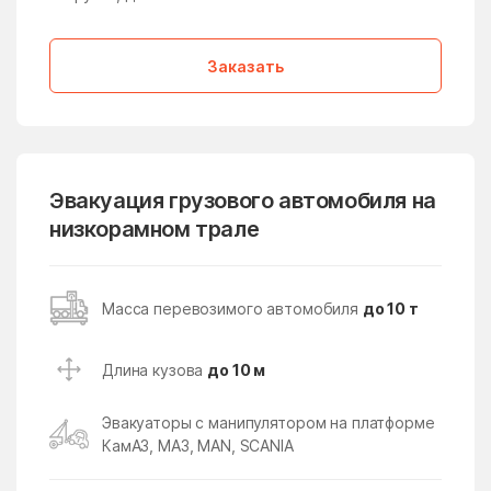
Медвежьи Озёра
медико-
инструментального
завода
Заказать
Менделеево
Мендюкино
Мечниково
Мещерино
Мещерский поселок
Мещерское
Эвакуация грузового автомобиля на
Мизиново
Микулино
низкорамном трале
Милицейский поселок
Мирный
Миронцево
Мисайлово
Масса перевозимого автомобиля
до 10 т
Михайлово-Ярцевское
Михали
поселение
Длина кузова
до 10 м
Михнево
Михнево
Эвакуаторы с манипулятором на платформе
Мишеронский
Мишутино
КамАЗ, МАЗ, MAN, SCANIA
Можайск
Мокрое