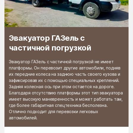
Раменской
Растуново
агрохимстанции РАОС
Ратчино
Рахманово
Редино
Реммаш
Эвакуатор ГАЗель с
Реутово
Речицы
частичной погрузкой
Решетниково
Решоткино
Ржавки
Рогачёво
Эвакуатор ГАЗель с частичной погрузкой не имеет
платформы. Он перевозит другие автомобили, подняв
Роговское Поселение
Родники
их передние колеса на заднюю часть своего кузова и
зафиксировав их с помощью специальных креплений.
Рождествено
Ромашково
Задняя колесная ось при этом остается на дороге.
Рошаль
Руза
Благодаря отсутствию платформы этот тип эвакуатора
имеет высокую маневренность и может работать там,
Румянцево
Рыбное
где более габаритная спецтехника бесполезна.
Отлично подходит для перевозки легковых
Рыболово
Рылеево
автомобилей.
Рязановский
Рязановское поселение