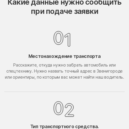
Какие данные нужно сообщить
Опалиха
опытного хозяйства
при подаче заявки
Ермолино
Орехово-Борисово
Орехово-Борисово
Северное
Южное
1
0
Орехово-Зуево
Орудьево
Осаново-Дубовое
Осташёво
Местонахождение транспорта
Островцы
Отрадное
Расскажите, откуда нужно забрать автомобиль или
Павлино
Павловская Слобода
спецтехнику. Нужно назвать точный адрес в Звенигороде
Павловский Посад
Павловское
или ориентиры, по которым вас может найти наш водитель.
Первомайский
Первомайское Поселение
Пересвет
Пески
2
0
Петрово-Дальнее
Петровское
Петровское
Пешки
Тип транспортного средства.
Пирочи
Поварово