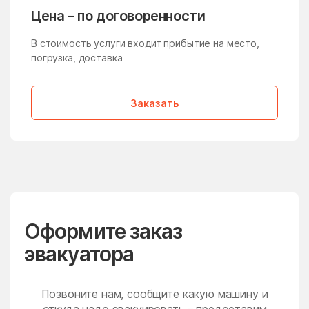
Молзино
Молодёжный
Цена – по договоренности
Молоково
Монино
В стоимость услуги входит прибытие на место,
Московская Область
Мостовик
погрузка, доставка
Мытищи
Нагатино-Садовники
Заказать
Назарьево
Наро-Фоминск
Нарынка
Нахабино
Негомож
Некрасовский
Нелидово
Немчиновка
Непецино
Нестерово
Оформите заказ
Нижнее Хорошово
Никитское
эвакуатора
Никоновское
Новая Ольховка
Новобратцевский
Нововолково
поселок
Позвоните нам, сообщите какую машину и