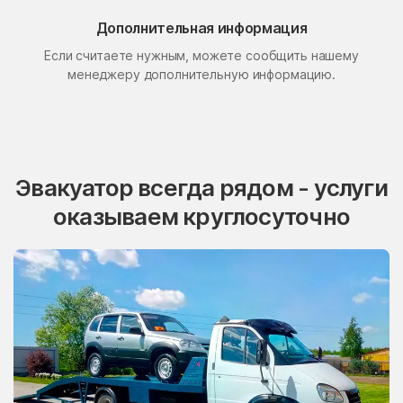
Поселок Свиблово
Поселок Сосновка
Дополнительная информация
Если считаете нужным, можете сообщить нашему
посёлок станции
Поселок Терехово
Бронницы
менеджеру дополнительную информацию.
Поселок Толстопальцево
Поселок Узкое
Поселок Шлюзы
Починки
Правдинский
Проводник
Эвакуатор всегда рядом - услуги
Пролетарский
Протвино
оказываем круглосуточно
Пуршево
Путилково
Пушкино
Пущино
Пышлицы
Радовицкий
Радужный
Радумля
Развилка
Район Аэропорт
Раменки
Раменское