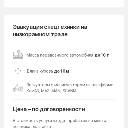
Лопатино
Лосино-Петровский
Лотошино
Лужники
Лунёво
Эвакуация спецтехники на
Луховицы
низкорамном трале
Лыткарино
Люберцы
Любучаны
Майдарово
Масса перевозимого автомобиля
до 10 т
Макариха
Макеево
Малаховка
Малая Дубна
Длина кузова
до 10 м
Малеевка
Малино
Эвакуаторы с манипулятором на платформе
Малые Вязёмы
Малышево
КамАЗ, МАЗ, MAN, SCANIA
Мамонтово
Манихино
Манушкино
Марусино
Цена – по договоренности
Марушкино
Марушкинское Поселение
В стоимость услуги входит прибытие на место,
Марфино
Масловский
погрузка, доставка