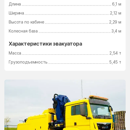
Длина
6,1 м
Электросталь
Электроугли
Ширина
2,12 м
Юдино
Южный Поселок
Высота по кабине
2,29 м
Юность
Юрцово
Колесная база
3,4 м
Ягунино
Ям
Характеристики эвакуатора
Ямкино
Ярополец
Масса
2,54 т
Яхрома
Грузоподъемность
5,45 т