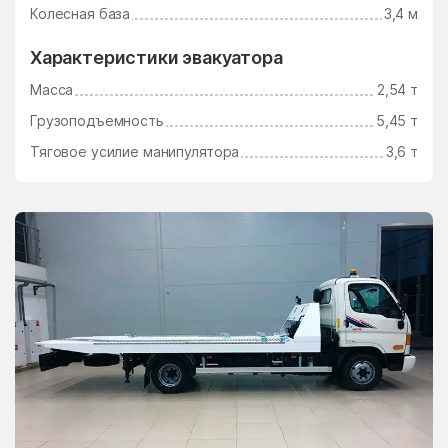
Ушаково
Фаустово
Колесная база
3,4 м
Федино
Федурново
Характеристики эвакуатора
Федюково
Филимоновское
Масса
2,54 т
Поселение
Грузоподъемность
5,45 т
Фосфоритный
Фруктовая
Тяговое усилие манипулятора
3,6 т
Фрязино
Фряново
Фуньково
Химки
Хлюпино
Хорлово
Хотьково
Хрипань
центр альной усадьбы
центральной усадьбы
совхоза Озёры
совхоза Мир
Цибино
Чайковского
Часцы
Чашниково
Челюскинский
Чемодурово