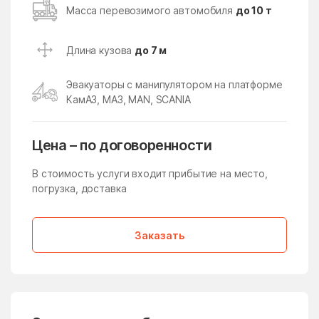
Кокошкино
Кокошкино Поселение
Масса перевозимого автомобиля
до 10 т
Коломна
Колычёво
Длина кузова
до 7 м
Колюбакино
Конезавода
Конобеево
Константиново
Эвакуаторы с манипулятором на платформе
КамАЗ, МАЗ, MAN, SCANIA
Королев
Корпуса
Кострово
Котельники
Цена – по договоренности
Красково
Красная Пойма
В стоимость услуги входит прибытие на место,
Красноармейск
Красногорск
погрузка, доставка
Краснозаводск
Краснознаменск
Краснознаменский
Краснопахорское
Заказать
Поселение
Красный Посёлок
Красный Путь
Кратово
Кривандино
Кривцово
Крюково