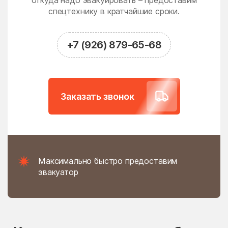
откуда надо эвакуировать – предоставим
Новодрожжино
Новое
спецтехнику в кратчайшие сроки.
Новое Гришино
Новоивановское
Новолотошино
Новоникольское
+7 (926) 879-65-68
Новопетровское
Новосёлки
Новосиньково
Новостройка
Новофедоровское
Новые Дома
Заказать звонок
поселение
Новый
Новый Быт
Новый Городок
Ногинск
Нудоль
Оболенск
Максимально быстро предоставим
Обухово
Огуднево
эвакуатор
Одинцово
Ожогино
Озерецкое
Октябрьский
Ольявидово
Онуфриево