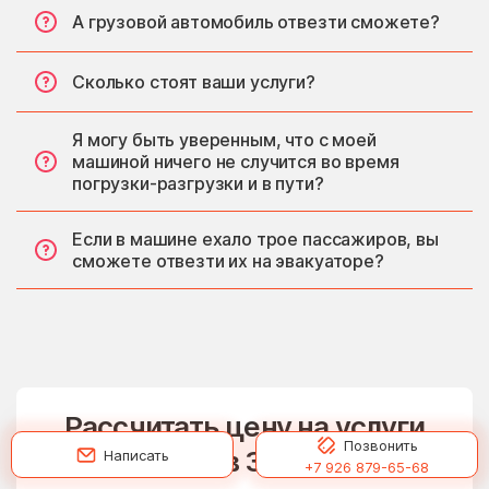
А грузовой автомобиль отвезти сможете?
Сколько стоят ваши услуги?
Я могу быть уверенным, что с моей
машиной ничего не случится во время
погрузки-разгрузки и в пути?
Если в машине ехало трое пассажиров, вы
сможете отвезти их на эвакуаторе?
Рассчитать цену на услуги
Позвонить
эвакуатора в Звенигороде
Написать
+7 926 879-65-68