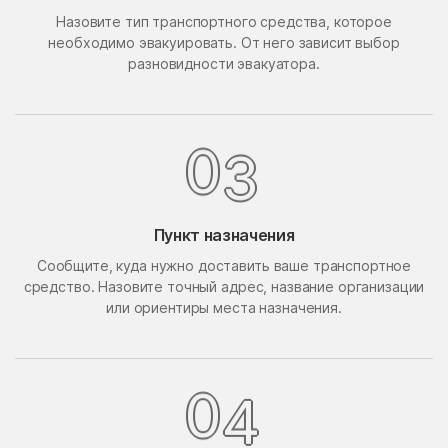
Назовите тип транспортного средства, которое
Поведники
Подолино
необходимо эвакуировать. От него зависит выбор
Подольск
Подольской машинно-
разновидности эвакуатора.
испытательной станции
Подосинки
Покровское
Попово
Поречье
3
0
Поселок Акулово
Поселок Бутово
Поселок Главмосстроя
Поселок Загорье
Пункт назначения
Поселок Заречье
Поселок Измайловская
Сообщите, куда нужно доставить ваше транспортное
Пасека
средство. Назовите точный адрес, название организации
поселок имени
Поселок Лесные
или ориентиры места назначения.
Воровского
Сторожки
Поселок Липки
Поселок Матвеевское
Поселок Мневники
Поселок Новобутаково
4
0
Нижние
Поселок Подушкино
Поселок Рублево