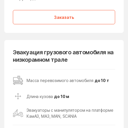
Медвежьи Озёра
медико-
инструментального
завода
Заказать
Менделеево
Мендюкино
Мечниково
Мещерино
Мещерский поселок
Мещерское
Эвакуация грузового автомобиля на
Мизиново
Микулино
низкорамном трале
Милицейский поселок
Мирный
Миронцево
Мисайлово
Масса перевозимого автомобиля
до 10 т
Михайлово-Ярцевское
Михали
поселение
Длина кузова
до 10 м
Михнево
Михнево
Эвакуаторы с манипулятором на платформе
Мишеронский
Мишутино
КамАЗ, МАЗ, MAN, SCANIA
Можайск
Мокрое