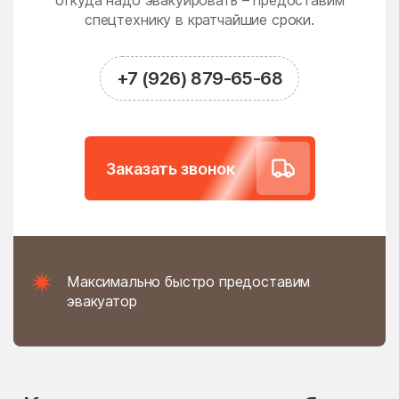
откуда надо эвакуировать – предоставим
Новодрожжино
Новое
спецтехнику в кратчайшие сроки.
Новое Гришино
Новоивановское
Новолотошино
Новоникольское
+7 (926) 879-65-68
Новопетровское
Новосёлки
Новосиньково
Новостройка
Новофедоровское
Новые Дома
Заказать звонок
поселение
Новый
Новый Быт
Новый Городок
Ногинск
Нудоль
Оболенск
Максимально быстро предоставим
Обухово
Огуднево
эвакуатор
Одинцово
Ожогино
Озерецкое
Октябрьский
Ольявидово
Онуфриево