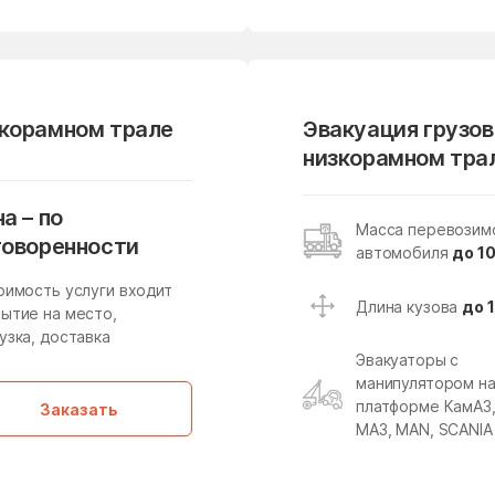
Михали
Михнево
Мишутино
Можайск
зкорамном трале
Молодёжный
Молоково
Эвакуация грузов
низкорамном тра
Мостовик
Мытищи
Наро-Фоминск
Нарынка
а – по
Масса перевозим
Некрасовский
Нелидово
говоренности
автомобиля
до 10
Нестерово
Нижнее Хорошово
оимость услуги входит
Длина кузова
до 
ытие на место,
Новая Ольховка
Новобратцевский поселок
узка, доставка
Новое
Новое Гришино
Эвакуаторы с
манипулятором н
Новоникольское
Новопетровское
платформе КамАЗ
Заказать
МАЗ, MAN, SCANIA
Новостройка
Новофедоровское
поселение
Новый Быт
Новый Городок