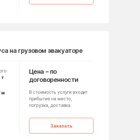
Летний Отдых
Литвиново
Лоза
Лужники
Люберцы
са на грузовом эвакуаторе
Макеево
Малино
Цена – по
ого
 т
Манихино
договоренности
Марушкинское Поселение
В стоимость услуги входит
7 м
прибытие на место,
медико-инструментального
завода
погрузка, доставка
а
Мещерино
,
Заказать
Микулино
Мисайлово