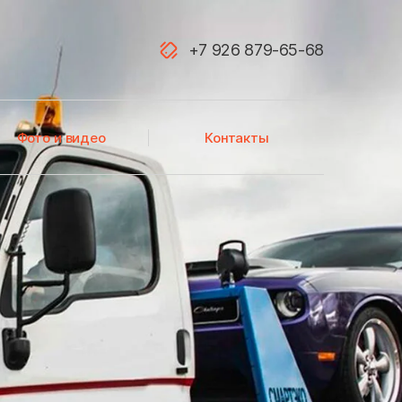
+7 926 879-65-68
Акатьево
Фото и видео
Контакты
Алфимово
Атепцево
Аэропорт Домодедово
Балашиха
Белоозёрский
Березнецово
Бирюлево Восточное
Большевик
Большое Буньково