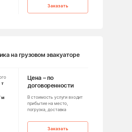
Кленовское Поселение
Заказать
Клишино
Кокошкино Поселение
Конезавода
Корпуса
Красная Пойма
ика на грузовом эвакуаторе
Краснознаменск
Красный Путь
Цена – по
ого
 т
договоренности
Крюково
В стоимость услуги входит
7 м
Кузнечики
прибытие на место,
Курсаково
погрузка, доставка
а
Лесной Городок
,
Заказать