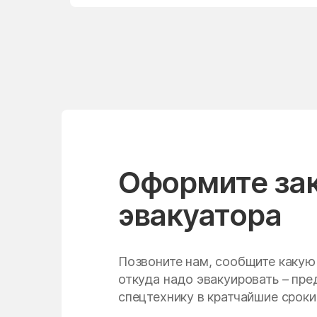
Нудоль
Одинцово
Ольявидово
Орехово-Борисово
Северное
Осаново-Дубовое
Павлино
Оформите за
Первомайский
эвакуатора
Петрово-Дальнее
Пирочи
Позвоните нам, сообщите какую
Подольск
откуда надо эвакуировать – пр
спецтехнику в кратчайшие сроки
Попово