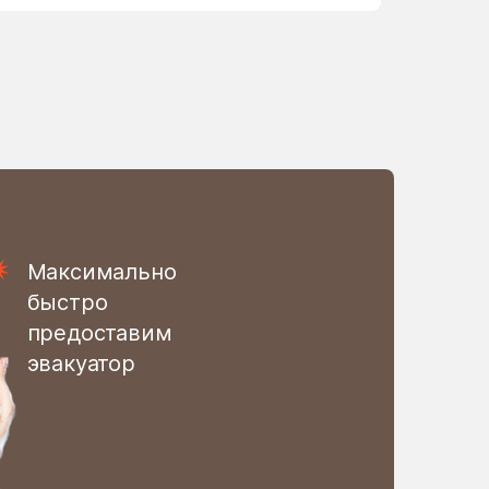
Огуднево
Октябрьский
опытного хозяйства
Ермолино
Орудьево
Отрадное
Павловское
Максимально
Пески
быстро
предоставим
Пешки
эвакуатор
Подолино
Покровское
Поселок Бутово