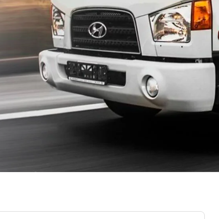
Большое Руново
Борозда
Брёхово
Бронницы
Бутурлино
Быково
Васькино
Ваулово
Верея
Верея
Виноградово
Власиха
Воздвиженское
Володарского
Вороновское Поселение
Воскресенск
Восточный поселок
Восход
Вялки
Газопроводск
Гжель
Гжельского кирпичного
завода
Головачёво
Головково