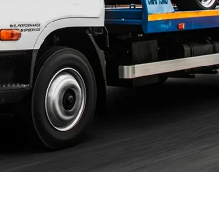
Братеево
Бужаниново
Васильевское
Вельяминово
Верзилово
ВНИИССОК
Волоколамск
Воскресенское Поселение
Всеволодово
Гальчино
Глебовский
Гололобово