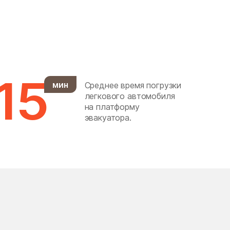
Горки Ленинские
Городище
Гребнево
дачного хозяйства
15
Архангельское
мин
Среднее время погрузки
легкового автомобиля
Демихово
на платформу
эвакуатора.
Деревня Марфино
Десеновское Поселение
Долгопрудный
Дорохово
Дубна
Дубровицы
Ельдигино