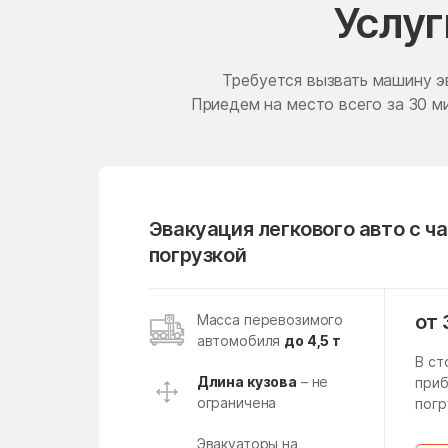
Услуг
Ершово
Жилёво
Требуется вызвать машину э
Жучки
Приедем на место всего за 30 ми
Загорянский
Зарудня
Зеленоград
Эвакуация легкового авто с ч
Золотово
погрузкой
Ивановское
Икша
от 
Масса перевозимого
автомобиля
до 4,5 т
Ильинское-Усово
В ст
Инженерный-1
Длина кузова
– не
приб
ограничена
погр
Калининец
Эвакуаторы на