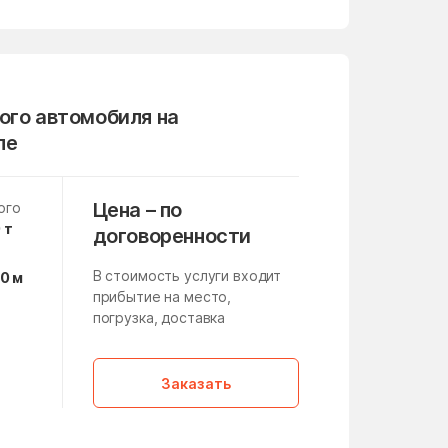
Михнево
Мокрое
ого автомобиля на
Монино
ле
Нагатино-Садовники
Нахабино
Цена – по
ого
Немчиновка
 т
договоренности
Никитское
В стоимость услуги входит
10 м
Нововолково
прибытие на место,
погрузка, доставка
Новоивановское
а
Новосёлки
,
Заказать
Новые Дома
Ногинск