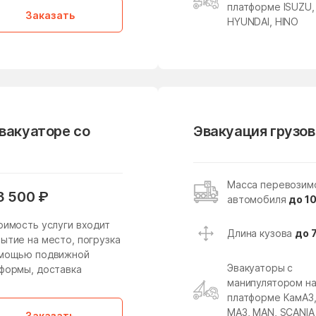
Кировский
Клементьево
платформе ISUZU,
Заказать
HYUNDAI, HINO
Клин
Клишева
Кожино
Кокошкино
Колычёво
Колюбакино
Константиново
Королев
Котельники
Красково
эвакуаторе со
Эвакуация грузов
Красногорск
Краснозаводск
Краснопахорское
Красный Посёлок
Масса перевозим
Поселение
3 500 ₽
автомобиля
до 10
Кривандино
Кривцово
оимость услуги входит
Длина кузова
до 
Кудиново
Кузнецы
ытие на место, погрузка
омощью подвижной
Куликово
Куровское
Эвакуаторы с
формы, доставка
манипулятором н
Леонтьево
Лесной
платформе КамАЗ
МАЗ, MAN, SCANIA
Заказать