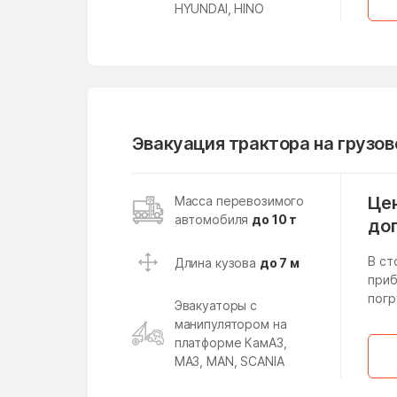
Лесной поселок
HYUNDAI, HINO
Ликино
Лобня
Лопатино
Лунёво
Эвакуация трактора на грузо
Любучаны
Малаховка
Цен
Масса перевозимого
автомобиля
до 10 т
Малые Вязёмы
до
Манушкино
В ст
Длина кузова
до 7 м
приб
Марфино
погр
Эвакуаторы с
манипулятором на
Менделеево
платформе КамАЗ,
Мещерский поселок
МАЗ, MAN, SCANIA
Милицейский поселок