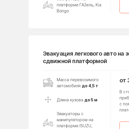
Киевский
платформе ГАЗель, Kia
Климовск
Bongo
Княжево
Коломна
Конобеево
Кострово
Эвакуация легкового авто на 
сдвижной платформой
Красноармейск
Краснознаменский
от 
Масса перевозимого
Кратово
автомобиля
до 4,5 т
В ст
Кубинка
приб
Длина кузова
до 5 м
с п
Кузяевского фарфорового
плат
завода
Эвакуаторы с
манипулятором на
Левошево
платформе ISUZU,