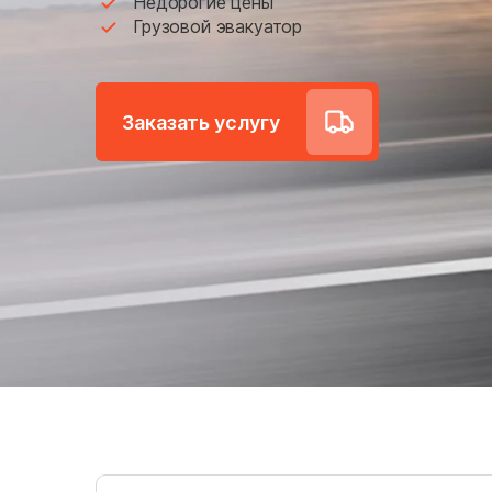
Недорогие цены
Большое Грызлово
Грузовой эвакуатор
Братовщина
Бужарово
Заказать услугу
Васильчиново
Вербилки
Веселёво
Внуковское поселение
Волчёнки
Восточное Измайлово
Высоковск
Гарь-Покровское
Голицыно