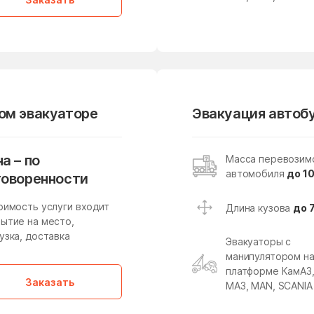
Лесные Поляны
Лесхоза
Ликино-Дулево
Липицы
Ловцы
Ложки
Лосино-Петровский
Лотошино
Луховицы
Лыткарино
вом эвакуаторе
Эвакуация автобу
Майдарово
Макариха
Малая Дубна
Малеевка
а – по
Масса перевозим
автомобиля
до 10
Малышево
Мамонтово
говоренности
Марусино
Марушкино
оимость услуги входит
Длина кузова
до 
ытие на место,
Масловский
Медвежьи Озёра
узка, доставка
Эвакуаторы с
манипулятором н
Мендюкино
Мечниково
платформе КамАЗ
Заказать
Мещерское
Мизиново
МАЗ, MAN, SCANIA
Мирный
Миронцево