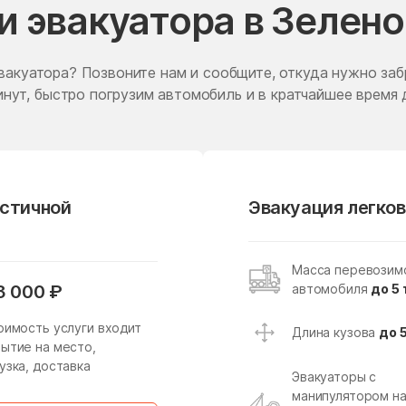
и эвакуатора в Зелен
Жаворонки
Железнодорожный
Житнево
Жуково
вакуатора? Позвоните нам и сообщите, откуда нужно заб
Заболотье
Заворово
нут, быстро погрузим автомобиль и в кратчайшее время 
Запрудня
Зарайск
Звездный Городок
Звенигород
Зеленоградский
Зелёный
астичной
Эвакуация легков
Зубово
Зюзино
Ивантеевка
Ивашково
Масса перевозим
Ильинский
Ильинский Погост
автомобиля
до 5 
3 000 ₽
Имени Дзержинского
имени Тельмана
оимость услуги входит
Длина кузова
до 
Истра
Истра
ытие на место,
узка, доставка
Каменское
Каринское
Эвакуаторы с
манипулятором н