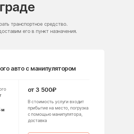
ограде
Железнодорожный
Жуковский
рать транспортное средство.
Загорские Дали
доставим его в пункт назначения.
Заречье
Зверосовхоза
Зендиково
ого авто с манипулятором
Зябликово
Измайлово
от 3 500₽
ого
Ильинское
т
В стоимость услуги входит
имени Цюрупы
прибытие на место, погрузка
5 м
Кабаново
с помощью манипулятора,
доставка
Кашира
а