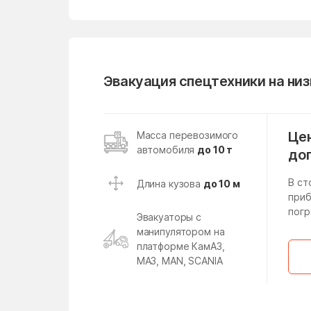
Михайлово-Ярцевское
поселение
Мишеронский
Эвакуация спецтехники на ни
Молзино
Московская Область
Назарьево
Цен
Масса перевозимого
автомобиля
до 10 т
Негомож
до
Непецино
В ст
Длина кузова
до 10 м
приб
Никоновское
погр
Эвакуаторы с
Новодрожжино
манипулятором на
платформе КамАЗ,
Новолотошино
МАЗ, MAN, SCANIA
Новосиньково
Новый