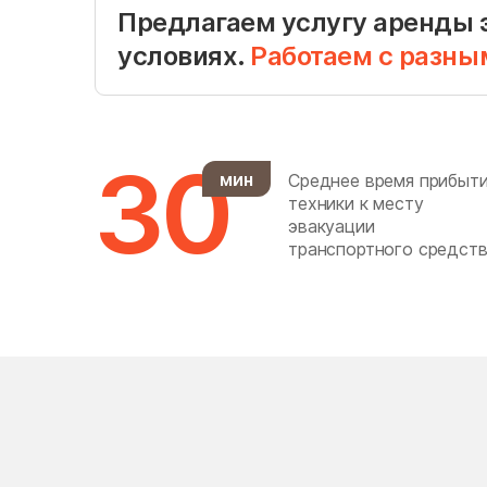
Голубое
Предлагаем услугу аренды 
Горки Ленинские
условиях.
Работаем с разны
Горшково
Губино
30
мин
Среднее время прибыт
техники к месту
Деденёво
эвакуации
транспортного средств
Дергаево
Деревня Немчиново
Дзержинский
дома отдыха Горки
Дрезна
Дубна
Дубровки