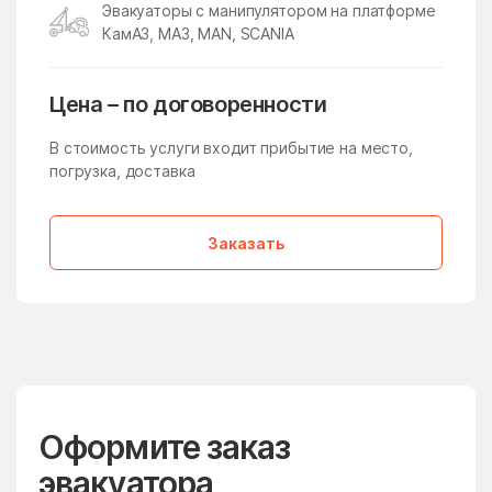
Эвакуаторы с манипулятором на платформе
Молзино
Молодёжный
КамАЗ, МАЗ, MAN, SCANIA
Молоково
Монино
Московская Область
Мостовик
Цена – по договоренности
Мытищи
Нагатино-Садовники
В стоимость услуги входит прибытие на место,
Назарьево
Наро-Фоминск
погрузка, доставка
Нарынка
Нахабино
Заказать
Негомож
Некрасовский
Нелидово
Немчиновка
Непецино
Нестерово
Нижнее Хорошово
Никитское
Никоновское
Новая Ольховка
Новобратцевский
Оформите заказ
Нововолково
поселок
эвакуатора