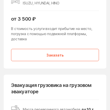
ISUZU, HYUNDAI, HINO
Жучки
Заболотье
Заворово
Загорские Дали
от 3 500 ₽
Загорянский
Запрудня
В стоимость услуги входит прибытие на место,
Зарайск
Заречье
погрузка с помощью подвижной платформы,
доставка
Зарудня
Звездный Городок
Звенигород
Зверосовхоза
Заказать
Зеленоград
Зеленоградский
Зелёный
Зендиково
Золотово
Зубово
Эвакуация грузовика на грузовом
Зюзино
Зябликово
эвакуаторе
Ивановское
Ивантеевка
Ивашково
Измайлово
Масса перевозимого автомобиля
до 10 т