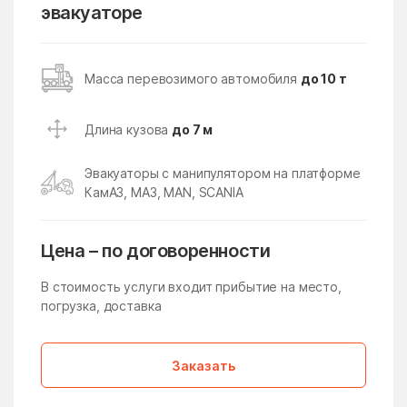
Кокошкино
Кокошкино Поселение
эвакуаторе
Коломна
Колычёво
Колюбакино
Конезавода
Масса перевозимого автомобиля
до 10 т
Конобеево
Константиново
Длина кузова
до 7 м
Королев
Корпуса
Кострово
Котельники
Эвакуаторы с манипулятором на платформе
КамАЗ, МАЗ, MAN, SCANIA
Красково
Красная Пойма
Красноармейск
Красногорск
Цена – по договоренности
Краснозаводск
Краснознаменск
В стоимость услуги входит прибытие на место,
Краснознаменский
Краснопахорское
погрузка, доставка
Поселение
Красный Посёлок
Красный Путь
Заказать
Кратово
Кривандино
Кривцово
Крюково