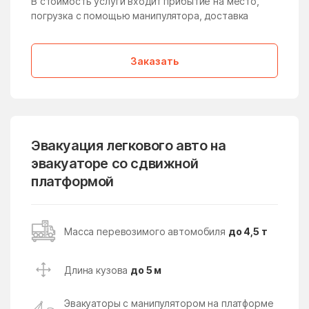
В стоимость услуги входит прибытие на место,
погрузка с помощью манипулятора, доставка
Дмитровский Погост
Долгопрудный
дома отдыха Горки
Домодедово
Заказать
Дорохово
Дорохово
Дрезна
Дрожжино
Дружба
Дубна
Дубна
Дубнево
Эвакуация легкового авто на
Дубовая Роща
эвакуаторе со сдвижной
Дубровицы
платформой
Дубровки
Евсеево
Егорьевск
Ельдигино
Масса перевозимого автомобиля
до 4,5 т
Ершово
Жаворонки
Железнодорожный
Железнодорожный
Длина кузова
до 5 м
Жилёво
Житнево
Эвакуаторы с манипулятором на платформе
Жуково
Жуковский