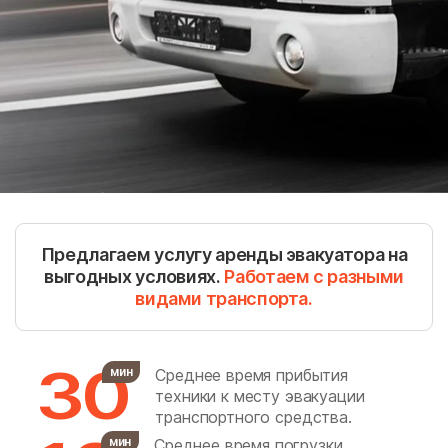
Барабаново
Барановское
Барвиха
Белоозёрский
Белоомут
Беляная Гора
Беляниново
Березнецово
Березняки
Биокомбината
Биорки
Бирюлево Восточное
Бирюлево Западное
Боброво
Предлагаем услугу аренды эвакуатора на
Богатищево
Большевик
выгодных условиях.
Работаем с разными
видами транспорта.
Большие Вязёмы
Большие Дворы
Большое Алексеевское
Большое Буньково
Большое Грызлово
Большое Руново
30
мин
Среднее время прибытия
техники к месту эвакуации
Борозда
Братеево
транспортного средства.
Братовщина
Брёхово
мин
Среднее время погрузки