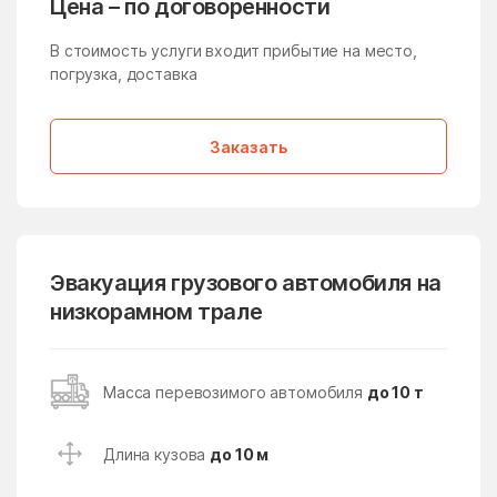
Цена – по договоренности
Медвежьи Озёра
медико-
инструментального
В стоимость услуги входит прибытие на место,
завода
погрузка, доставка
Менделеево
Мендюкино
Мечниково
Мещерино
Заказать
Мещерский поселок
Мещерское
Мизиново
Микулино
Милицейский поселок
Мирный
Эвакуация грузового автомобиля на
Миронцево
Мисайлово
низкорамном трале
Михайлово-Ярцевское
Михали
поселение
Масса перевозимого автомобиля
до 10 т
Михнево
Михнево
Мишеронский
Мишутино
Длина кузова
до 10 м
Можайск
Мокрое