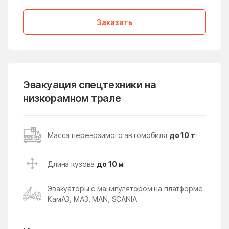
Лопатино
Лосино-Петровский
Заказать
Лотошино
Лужники
Лунёво
Луховицы
Лыткарино
Люберцы
Любучаны
Майдарово
Эвакуация спецтехники на
низкорамном трале
Макариха
Макеево
Малаховка
Малая Дубна
Масса перевозимого автомобиля
до 10 т
Малеевка
Малино
Малые Вязёмы
Малышево
Длина кузова
до 10 м
Мамонтово
Манихино
Эвакуаторы с манипулятором на платформе
Манушкино
Марусино
КамАЗ, МАЗ, MAN, SCANIA
Марушкино
Марушкинское Поселение
Марфино
Масловский