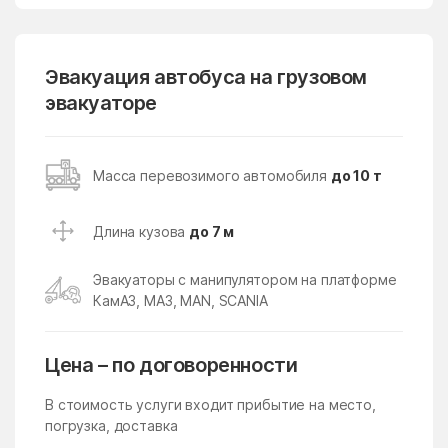
Кубинка
Кудиново
Кузнецы
Кузнечики
Эвакуация автобуса на грузовом
эвакуаторе
Кузяевского фарфорового
Куликово
завода
Куровское
Курсаково
Масса перевозимого автомобиля
до 10 т
Левошево
Леонтьево
Лесной
Лесной Городок
Длина кузова
до 7 м
Лесной поселок
Лесные Поляны
Эвакуаторы с манипулятором на платформе
Лесхоза
Летний Отдых
КамАЗ, МАЗ, MAN, SCANIA
Ликино
Ликино-Дулево
Цена – по договоренности
Липицы
Литвиново
Лобня
Ловцы
В стоимость услуги входит прибытие на место,
погрузка, доставка
Ложки
Лоза