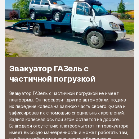
Раменской
Растуново
агрохимстанции РАОС
Ратчино
Рахманово
Редино
Реммаш
Реутово
Речицы
Решетниково
Решоткино
Ржавки
Рогачёво
Эвакуатор ГАЗель с
Роговское Поселение
Родники
частичной погрузкой
Рождествено
Ромашково
Эвакуатор ГАЗель с частичной погрузкой не имеет
Рошаль
Руза
платформы. Он перевозит другие автомобили, подняв
их передние колеса на заднюю часть своего кузова и
Румянцево
Рыбное
зафиксировав их с помощью специальных креплений.
Рыболово
Рылеево
Задняя колесная ось при этом остается на дороге.
Благодаря отсутствию платформы этот тип эвакуатора
Рязановский
Рязановское поселение
имеет высокую маневренность и может работать там,
где более габаритная спецтехника бесполезна.