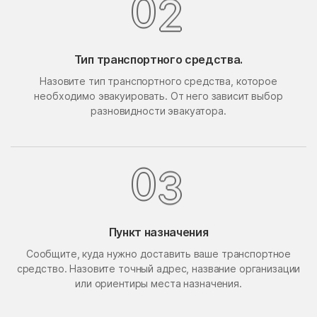
0
2
Поведники
Подолино
Подольск
Подольской машинно-
испытательной станции
Тип транспортного средства.
Подосинки
Покровское
Назовите тип транспортного средства, которое
необходимо эвакуировать. От него зависит выбор
Попово
Поречье
разновидности эвакуатора.
Поселок Акулово
Поселок Бутово
Поселок Главмосстроя
Поселок Загорье
0
3
Поселок Заречье
Поселок Измайловская
Пасека
поселок имени
Поселок Лесные
Воровского
Сторожки
Пункт назначения
Поселок Липки
Поселок Матвеевское
Сообщите, куда нужно доставить ваше транспортное
средство. Назовите точный адрес, название организации
Поселок Мневники
Поселок Новобутаково
или ориентиры места назначения.
Нижние
Поселок Подушкино
Поселок Рублево