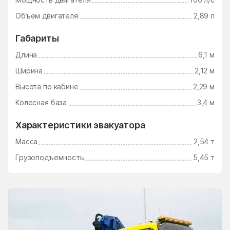
Электросталь
Электроугли
Объем двигателя
2,89 л
Юдино
Южный Поселок
Габариты
Юность
Юрцово
Длина
6,1 м
Ягунино
Ям
Ширина
2,12 м
Ямкино
Ярополец
Высота по кабине
2,29 м
Яхрома
Колесная база
3,4 м
Характеристики эвакуатора
Масса
2,54 т
Грузоподъемность
5,45 т