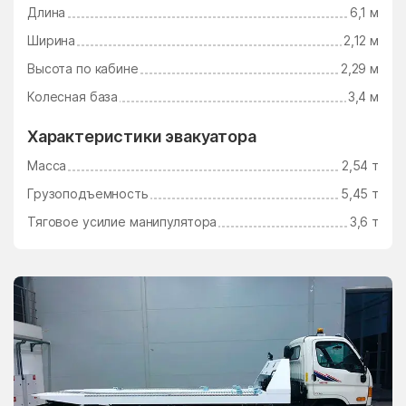
Ушаково
Фаустово
Длина
6,1 м
Федино
Федурново
Ширина
2,12 м
Высота по кабине
2,29 м
Федюково
Филимоновское
Поселение
Колесная база
3,4 м
Фосфоритный
Фруктовая
Характеристики эвакуатора
Фрязино
Фряново
Масса
2,54 т
Фуньково
Химки
Грузоподъемность
5,45 т
Хлюпино
Хорлово
Тяговое усилие манипулятора
3,6 т
Хотьково
Хрипань
центр альной усадьбы
центральной усадьбы
совхоза Озёры
совхоза Мир
Цибино
Чайковского
Часцы
Чашниково
Челюскинский
Чемодурово