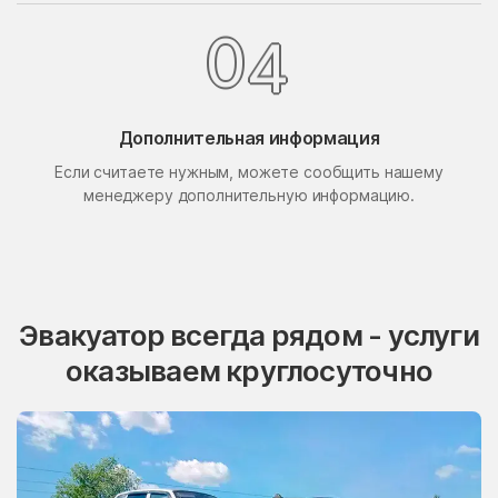
Поселок Свиблово
Поселок Сосновка
0
4
посёлок станции
Поселок Терехово
Бронницы
Поселок Толстопальцево
Поселок Узкое
Дополнительная информация
Поселок Шлюзы
Починки
Если считаете нужным, можете сообщить нашему
менеджеру дополнительную информацию.
Правдинский
Проводник
Пролетарский
Протвино
Пуршево
Путилково
Пушкино
Пущино
Эвакуатор всегда рядом - услуги
Пышлицы
Радовицкий
оказываем круглосуточно
Радужный
Радумля
Развилка
Район Аэропорт
Раменки
Раменское