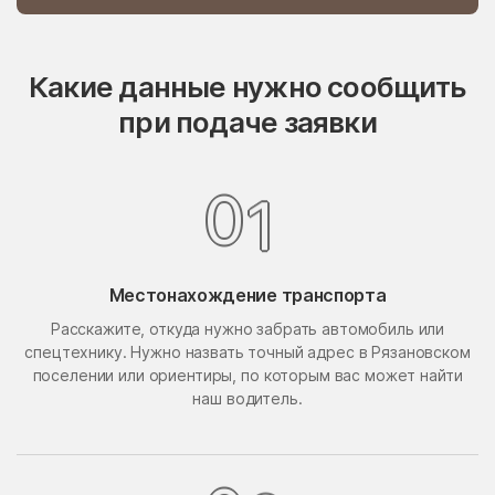
Опалиха
опытного хозяйства
Ермолино
Какие данные нужно сообщить
Орехово-Борисово
Орехово-Борисово
Северное
Южное
при подаче заявки
Орехово-Зуево
Орудьево
Осаново-Дубовое
Осташёво
0
1
Островцы
Отрадное
Павлино
Павловская Слобода
Павловский Посад
Местонахождение транспорта
Павловское
Расскажите, откуда нужно забрать автомобиль или
Первомайский
Первомайское Поселение
спецтехнику. Нужно назвать точный адрес в Рязановском
Пересвет
Пески
поселении или ориентиры, по которым вас может найти
наш водитель.
Петрово-Дальнее
Петровское
Петровское
Пешки
Пирочи
Поварово