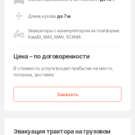
Икша
Ильинский
Ильинский Погост
Ильинское
Длина кузова
до 7 м
Ильинское-Усово
Имени Дзержинского
Эвакуаторы с манипулятором на платформе
имени Тельмана
имени Цюрупы
КамАЗ, МАЗ, MAN, SCANIA
Инженерный-1
Истра
Истра
Кабаново
Цена – по договоренности
Калининец
Каменское
В стоимость услуги входит прибытие на место,
Каринское
погрузка, доставка
Кашира
Киевский
Кировский
Заказать
Клементьево
Кленовское Поселение
Климовск
Клин
Клишева
Клишино
Княжево
Кожино
Эвакуация трактора на грузовом