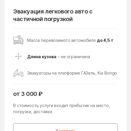
Поселение
Эвакуация легкового авто с
Восточное Измайлово
Восточный поселок
частичной погрузкой
Восход
Всеволодово
Высоковск
Вялки
Масса перевозимого автомобиля
до 4,5 т
Газопроводск
Гальчино
Гарь-Покровское
Гжель
Длина кузова
– не ограничена
Гжельского кирпичного
Глебовский
завода
Эвакуаторы на платформе ГАЗель, Kia Bongo
Голицыно
Головачёво
Головково
Гололобово
от 3 000 ₽
Голубое
Горетово
В стоимость услуги входит прибытие на место,
Горки
погрузка, доставка
Горки Ленинские
Горки Ленинские
Горки-10
Заказать