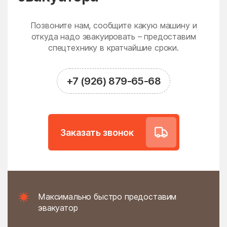
Новодрожжино
Новое
Новое Гришино
Новоивановское
Позвоните нам, сообщите какую машину и
Новолотошино
откуда надо эвакуировать – предоставим
Новоникольское
спецтехнику в кратчайшие сроки.
Новопетровское
Новосёлки
Новосиньково
Новостройка
+7 (926) 879-65-68
Новофедоровское
Новые Дома
поселение
Новый
Новый Быт
Заказать звонок
Новый Городок
Ногинск
Нудоль
Оболенск
Обухово
Огуднево
Одинцово
Ожогино
Максимально быстро предоставим
Озерецкое
Октябрьский
эвакуатор
Ольявидово
Онуфриево