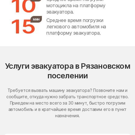
10
мотоцикла на платформу
Бронницы
Бужаниново
эвакуатора.
Бужарово
Бутурлино
15
мин
Среднее время погрузки
легкового автомобиля на
Быково
Васильевское
платформу эвакуатора.
Васильчиново
Васькино
Ваулово
Вельяминово
Вербилки
Верея
Услуги эвакуатора в Рязановском
Верея
Верзилово
поселении
Веселёво
Виноградово
Требуется вызвать машину эвакуатора? Позвоните нам и
Власиха
ВНИИССОК
сообщите, откуда нужно забрать транспортное средство.
Приедем на место всего за 30 минут, быстро погрузим
Внуковское поселение
Воздвиженское
автомобиль и в кратчайшее время доставим его в пункт
Володарского
Волоколамск
назначения.
Волчёнки
Вороновское Поселение
Воскресенск
Воскресенское