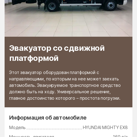
Черкизово
Чёрная
Черноголовка
Чёрное
Чертаново Северное
Чертаново Центральное
Чертаново Южное
Черусти
Эвакуатор со сдвижной
Чехов
Чулки-Соколово
платформой
Чупряково
Чурилково
Шабурново
Шарапово
Этот эвакуатор оборудован платформой с
Шатура
Шатурторф
направляющими, по которым на нее может заехать
автомобиль. Эвакуируемое транспортное средство
Шаховская
Шевляково
должно быть на ходу. Универсальное решение,
главное достоинство которого – простота погрузки.
Шеметово
Шувое
Шугарово
Щаповское Поселение
Информация об автомобиле
Щелково
Щербинка
Модель
HYUNDAI MIGHTY EX8
Электрогорск
Электроизолятор
Мощность двигателя
160 л/с