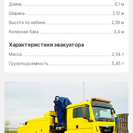
Длина
6,1 м
Электросталь
Электроугли
Ширина
2,12 м
Юдино
Южный Поселок
Высота по кабине
2,29 м
Юность
Юрцово
Колесная база
3,4 м
Ягунино
Ям
Характеристики эвакуатора
Ямкино
Ярополец
Масса
2,54 т
Яхрома
Грузоподъемность
5,45 т