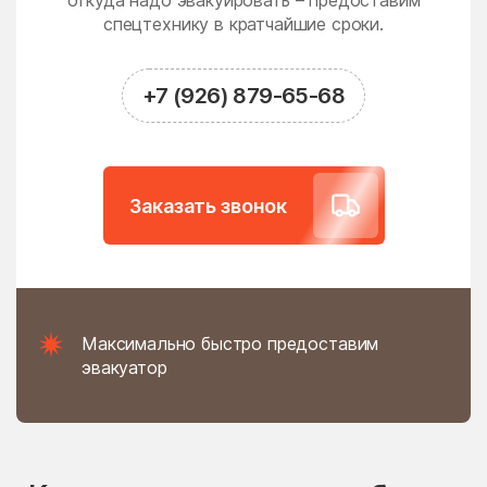
откуда надо эвакуировать – предоставим
Новодрожжино
Новое
спецтехнику в кратчайшие сроки.
Новое Гришино
Новоивановское
Новолотошино
Новоникольское
+7 (926) 879-65-68
Новопетровское
Новосёлки
Новосиньково
Новостройка
Новофедоровское
Новые Дома
Заказать звонок
поселение
Новый
Новый Быт
Новый Городок
Ногинск
Нудоль
Оболенск
Максимально быстро предоставим
Обухово
Огуднево
эвакуатор
Одинцово
Ожогино
Озерецкое
Октябрьский
Ольявидово
Онуфриево