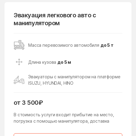
Горки-2
Городище
Горшково
Горы
Эвакуация легкового авто с
манипулятором
государственного
Гребнево
племенного завода
Константиново
Губино
Давыдово
Масса перевозимого автомобиля
до 5 т
Данки
дачного хозяйства
Архангельское
Длина кузова
до 5 м
Деденёво
Дединово
Эвакуаторы с манипулятором на платформе
Дедовск
Демихово
ISUZU, HYUNDAI, HINO
Дергаево
Деревня Борки
Деревня Грибки
Деревня Марфино
от 3 500₽
Деревня Немчиново
Деревня Сколково
В стоимость услуги входит прибытие на место,
погрузка с помощью манипулятора, доставка
Деревня Толстопальцево
Десеновское Поселение
Дзержинский
Дмитров