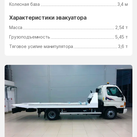
Ушаково
Фаустово
Колесная база
3,4 м
Федино
Федурново
Характеристики эвакуатора
Федюково
Филимоновское
Масса
2,54 т
Поселение
Грузоподъемность
5,45 т
Фосфоритный
Фруктовая
Тяговое усилие манипулятора
3,6 т
Фрязино
Фряново
Фуньково
Химки
Хлюпино
Хорлово
Хотьково
Хрипань
центр альной усадьбы
центральной усадьбы
совхоза Озёры
совхоза Мир
Цибино
Чайковского
Часцы
Чашниково
Челюскинский
Чемодурово