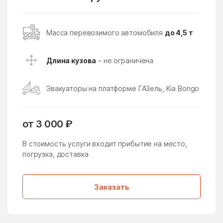
Поселение
Восточное Измайлово
Восточный поселок
Масса перевозимого автомобиля
до 4,5 т
Восход
Всеволодово
Высоковск
Вялки
Длина кузова
– не ограничена
Газопроводск
Гальчино
Эвакуаторы на платформе ГАЗель, Kia Bongo
Гарь-Покровское
Гжель
Гжельского кирпичного
Глебовский
завода
от 3 000 ₽
Голицыно
Головачёво
В стоимость услуги входит прибытие на место,
погрузка, доставка
Головково
Гололобово
Голубое
Горетово
Заказать
Горки
Горки Ленинские
Горки Ленинские
Горки-10