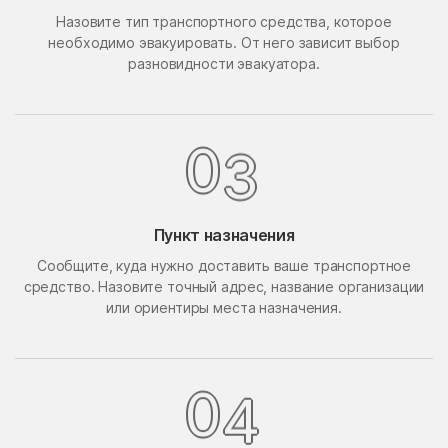
Назовите тип транспортного средства, которое
Поведники
Подолино
необходимо эвакуировать. От него зависит выбор
Подольск
Подольской машинно-
разновидности эвакуатора.
испытательной станции
Подосинки
Покровское
Попово
Поречье
0
3
Поселок Акулово
Поселок Бутово
Поселок Главмосстроя
Поселок Загорье
Пункт назначения
Поселок Заречье
Поселок Измайловская
Сообщите, куда нужно доставить ваше транспортное
Пасека
средство. Назовите точный адрес, название организации
поселок имени
Поселок Лесные
или ориентиры места назначения.
Воровского
Сторожки
Поселок Липки
Поселок Матвеевское
Поселок Мневники
Поселок Новобутаково
0
4
Нижние
Поселок Подушкино
Поселок Рублево