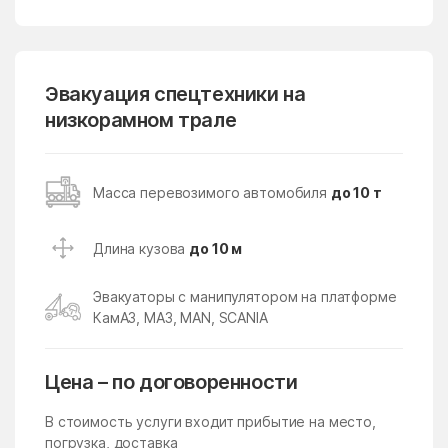
Лопатино
Лосино-Петровский
Лотошино
Лужники
Лунёво
Эвакуация спецтехники на
Луховицы
низкорамном трале
Лыткарино
Люберцы
Любучаны
Майдарово
Масса перевозимого автомобиля
до 10 т
Макариха
Макеево
Малаховка
Малая Дубна
Длина кузова
до 10 м
Малеевка
Малино
Эвакуаторы с манипулятором на платформе
Малые Вязёмы
Малышево
КамАЗ, МАЗ, MAN, SCANIA
Мамонтово
Манихино
Манушкино
Марусино
Цена – по договоренности
Марушкино
Марушкинское Поселение
В стоимость услуги входит прибытие на место,
Марфино
Масловский
погрузка, доставка