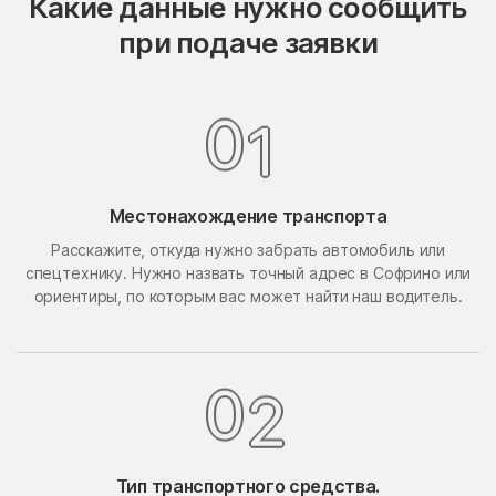
Какие данные нужно сообщить
Опалиха
опытного хозяйства
при подаче заявки
Ермолино
Орехово-Борисово
Орехово-Борисово
Северное
Южное
0
1
Орехово-Зуево
Орудьево
Осаново-Дубовое
Осташёво
Местонахождение транспорта
Островцы
Отрадное
Расскажите, откуда нужно забрать автомобиль или
Павлино
Павловская Слобода
спецтехнику. Нужно назвать точный адрес в Софрино или
Павловский Посад
Павловское
ориентиры, по которым вас может найти наш водитель.
Первомайский
Первомайское Поселение
Пересвет
Пески
0
2
Петрово-Дальнее
Петровское
Петровское
Пешки
Тип транспортного средства.
Пирочи
Поварово