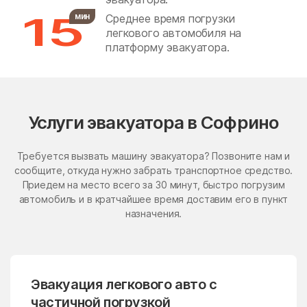
15
мин
Среднее время погрузки
Бронницы
Бужаниново
легкового автомобиля на
Бужарово
Бутурлино
платформу эвакуатора.
Быково
Васильевское
Васильчиново
Васькино
Ваулово
Вельяминово
Услуги эвакуатора в Софрино
Вербилки
Верея
Требуется вызвать машину эвакуатора? Позвоните нам и
Верея
Верзилово
сообщите, откуда нужно забрать транспортное средство.
Приедем на место всего за 30 минут, быстро погрузим
Веселёво
Виноградово
автомобиль и в кратчайшее время доставим его в пункт
Власиха
ВНИИССОК
назначения.
Внуковское поселение
Воздвиженское
Володарского
Волоколамск
Эвакуация легкового авто с
Волчёнки
Вороновское Поселение
частичной погрузкой
Воскресенск
Воскресенское