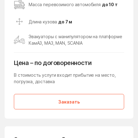
Кокошкино
Кокошкино Поселение
Масса перевозимого автомобиля
до 10 т
Коломна
Колычёво
Длина кузова
до 7 м
Колюбакино
Конезавода
Конобеево
Константиново
Эвакуаторы с манипулятором на платформе
КамАЗ, МАЗ, MAN, SCANIA
Королев
Корпуса
Кострово
Котельники
Цена – по договоренности
Красково
Красная Пойма
В стоимость услуги входит прибытие на место,
Красноармейск
Красногорск
погрузка, доставка
Краснозаводск
Краснознаменск
Краснознаменский
Краснопахорское
Заказать
Поселение
Красный Посёлок
Красный Путь
Кратово
Кривандино
Кривцово
Крюково