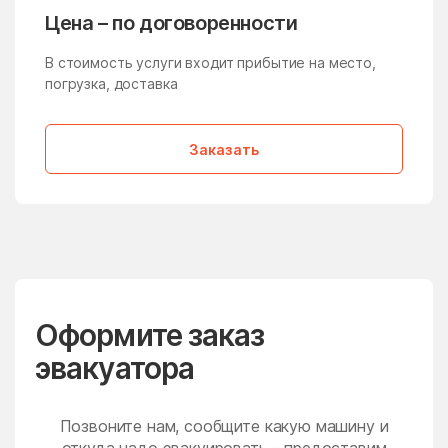
Молзино
Молодёжный
Цена – по договоренности
Молоково
Монино
В стоимость услуги входит прибытие на место,
Московская Область
Мостовик
погрузка, доставка
Мытищи
Нагатино-Садовники
Заказать
Назарьево
Наро-Фоминск
Нарынка
Нахабино
Негомож
Некрасовский
Нелидово
Немчиновка
Непецино
Нестерово
Оформите заказ
Нижнее Хорошово
Никитское
эвакуатора
Никоновское
Новая Ольховка
Новобратцевский
Нововолково
поселок
Позвоните нам, сообщите какую машину и