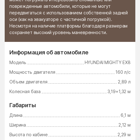
поврежденные автомобили, которые не могут
Стромынь
Ступино
передвигаться с использованием собственной задней
оси (как на эвакуаторе с частичной погрузкой).
Сычёво
Талдом
Несмотря на наличие платформы благодаря размерам
сохраняет высокий уровень маневренности.
Тарасково
Тарасовка
Татариново
Таширово
Информация об автомобиле
Теряево
Тимшино
Модель
HYUNDAI MIGHTY EX8
Томилино
Троицк
Мощность двигателя
160 л/с
Троицкое
Тропарёво
Объем двигателя
2,89 л
Туголесский Бор
Тучково
Колесная база
3,19+1,32 м
Уваровка
Удельная
Габариты
Узуново
Ульянино
Длина
6,1 м
Усады
Усово-Тупик
Ширина
2,12 м
Успенский
Ухтомский поселок
Высота по кабине
2,29 м