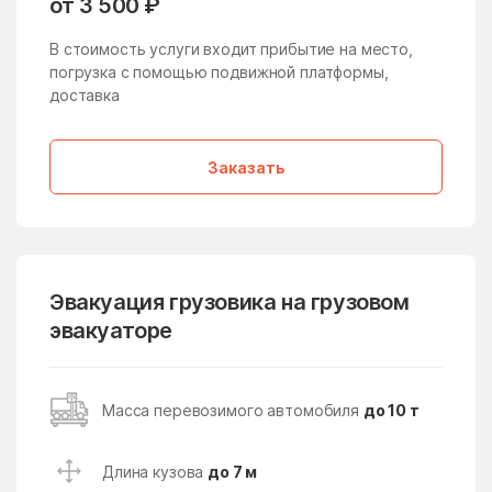
от 3 500 ₽
Жучки
Заболотье
В стоимость услуги входит прибытие на место,
Заворово
погрузка с помощью подвижной платформы,
Загорские Дали
доставка
Загорянский
Запрудня
Зарайск
Заречье
Заказать
Зарудня
Звездный Городок
Звенигород
Зверосовхоза
Зеленоград
Зеленоградский
Эвакуация грузовика на грузовом
Зелёный
Зендиково
эвакуаторе
Золотово
Зубово
Зюзино
Зябликово
Масса перевозимого автомобиля
до 10 т
Ивановское
Ивантеевка
Ивашково
Измайлово
Длина кузова
до 7 м