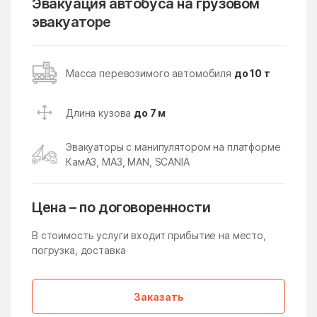
Эвакуация автобуса на грузовом
эвакуаторе
Кубинка
Кудиново
Кузнецы
Кузнечики
Кузяевского фарфорового
Куликово
Масса перевозимого автомобиля
до 10 т
завода
Куровское
Курсаково
Длина кузова
до 7 м
Левошево
Леонтьево
Эвакуаторы с манипулятором на платформе
Лесной
Лесной Городок
КамАЗ, МАЗ, MAN, SCANIA
Лесной поселок
Лесные Поляны
Цена – по договоренности
Лесхоза
Летний Отдых
Ликино
Ликино-Дулево
В стоимость услуги входит прибытие на место,
погрузка, доставка
Липицы
Литвиново
Лобня
Ловцы
Заказать
Ложки
Лоза