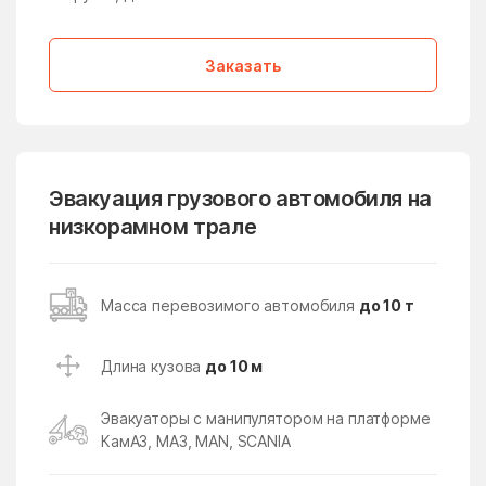
Медвежьи Озёра
медико-
инструментального
завода
Заказать
Менделеево
Мендюкино
Мечниково
Мещерино
Мещерский поселок
Мещерское
Эвакуация грузового автомобиля на
Мизиново
Микулино
низкорамном трале
Милицейский поселок
Мирный
Миронцево
Мисайлово
Масса перевозимого автомобиля
до 10 т
Михайлово-Ярцевское
Михали
поселение
Длина кузова
до 10 м
Михнево
Михнево
Эвакуаторы с манипулятором на платформе
Мишеронский
Мишутино
КамАЗ, МАЗ, MAN, SCANIA
Можайск
Мокрое