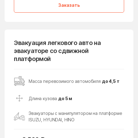
Заказать
Дмитровский Погост
Долгопрудный
дома отдыха Горки
Домодедово
Дорохово
Дорохово
Дрезна
Дрожжино
Эвакуация легкового авто на
эвакуаторе со сдвижной
Дружба
Дубна
платформой
Дубна
Дубнево
Дубовая Роща
Дубровицы
Масса перевозимого автомобиля
до 4,5 т
Дубровки
Евсеево
Егорьевск
Ельдигино
Длина кузова
до 5 м
Ершово
Жаворонки
Эвакуаторы с манипулятором на платформе
Железнодорожный
Железнодорожный
ISUZU, HYUNDAI, HINO
Жилёво
Житнево
Жуково
Жуковский