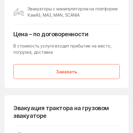
Икша
Ильинский
Эвакуаторы с манипулятором на платформе
Ильинский Погост
Ильинское
КамАЗ, МАЗ, MAN, SCANIA
Ильинское-Усово
Имени Дзержинского
имени Тельмана
имени Цюрупы
Цена – по договоренности
Инженерный-1
Истра
В стоимость услуги входит прибытие на место,
погрузка, доставка
Истра
Кабаново
Калининец
Каменское
Заказать
Каринское
Кашира
Киевский
Кировский
Клементьево
Кленовское Поселение
Климовск
Клин
Эвакуация трактора на грузовом
эвакуаторе
Клишева
Клишино
Княжево
Кожино