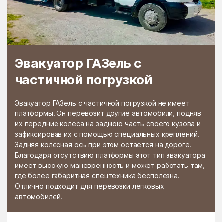
Раменской
Растуново
агрохимстанции РАОС
Ратчино
Рахманово
Редино
Реммаш
Эвакуатор ГАЗель с
Реутово
Речицы
частичной погрузкой
Решетниково
Решоткино
Ржавки
Рогачёво
Эвакуатор ГАЗель с частичной погрузкой не имеет
платформы. Он перевозит другие автомобили, подняв
Роговское Поселение
Родники
их передние колеса на заднюю часть своего кузова и
зафиксировав их с помощью специальных креплений.
Рождествено
Ромашково
Задняя колесная ось при этом остается на дороге.
Рошаль
Руза
Благодаря отсутствию платформы этот тип эвакуатора
имеет высокую маневренность и может работать там,
Румянцево
Рыбное
где более габаритная спецтехника бесполезна.
Отлично подходит для перевозки легковых
Рыболово
Рылеево
автомобилей.
Рязановский
Рязановское поселение