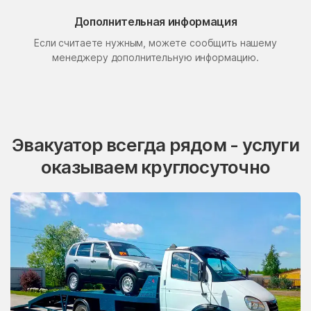
Поселок Свиблово
Поселок Сосновка
Дополнительная информация
Если считаете нужным, можете сообщить нашему
посёлок станции
Поселок Терехово
Бронницы
менеджеру дополнительную информацию.
Поселок Толстопальцево
Поселок Узкое
Поселок Шлюзы
Починки
Правдинский
Проводник
Эвакуатор всегда рядом - услуги
Пролетарский
Протвино
оказываем круглосуточно
Пуршево
Путилково
Пушкино
Пущино
Пышлицы
Радовицкий
Радужный
Радумля
Развилка
Район Аэропорт
Раменки
Раменское