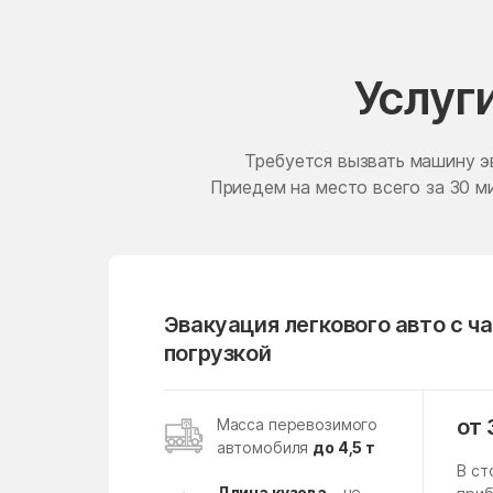
Ершово
Жилёво
Услуг
Жучки
Загорянский
Требуется вызвать машину э
Приедем на место всего за 30 ми
Зарудня
Зеленоград
Золотово
Ивановское
Эвакуация легкового авто с ч
Икша
погрузкой
Ильинское-Усово
Инженерный-1
от 
Масса перевозимого
автомобиля
до 4,5 т
Калининец
В ст
Длина кузова
– не