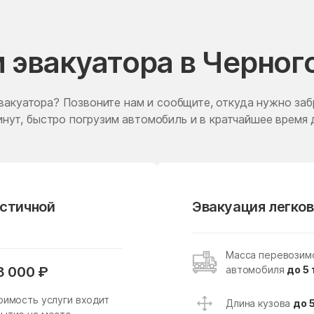
Жаворонки
Железнодорожный
Житнево
Жуково
и эвакуатора в Черног
Заболотье
Заворово
Запрудня
Зарайск
вакуатора? Позвоните нам и сообщите, откуда нужно заб
нут, быстро погрузим автомобиль и в кратчайшее время 
Звездный Городок
Звенигород
Зеленоградский
Зелёный
Зубово
Зюзино
Ивантеевка
Ивашково
астичной
Эвакуация легков
Ильинский
Ильинский Погост
Имени Дзержинского
имени Тельмана
Масса перевозим
Истра
Истра
автомобиля
до 5 
3 000 ₽
Каменское
Каринское
оимость услуги входит
Длина кузова
до 