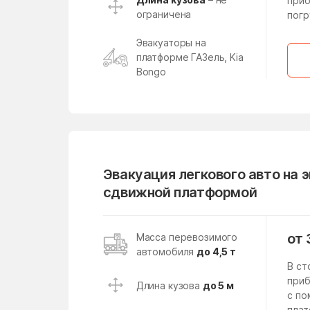
Киевский
приб
ограничена
погр
Климовск
Эвакуаторы на
Княжево
платформе ГАЗель, Kia
Bongo
Коломна
Конобеево
Кострово
Красноармейск
Краснознаменский
Эвакуация легкового авто на 
сдвижной платформой
Кратово
Кубинка
от 
Масса перевозимого
автомобиля
до 4,5 т
Кузяевского фарфорового
завода
В ст
приб
Длина кузова
до 5 м
Левошево
с п
плат