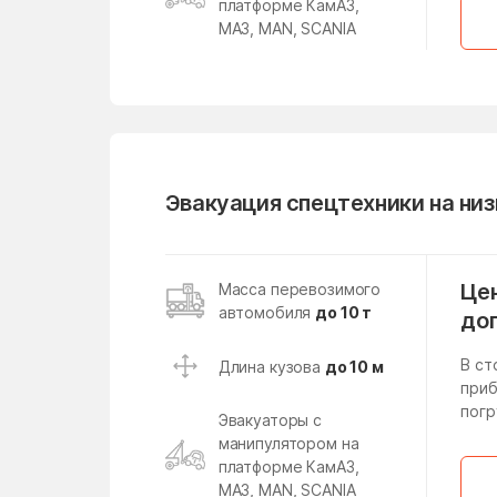
платформе КамАЗ,
МАЗ, MAN, SCANIA
Михайлово-Ярцевское
поселение
Мишеронский
Молзино
Московская Область
Эвакуация спецтехники на ни
Назарьево
Негомож
Непецино
Цен
Масса перевозимого
автомобиля
до 10 т
до
Никоновское
Новодрожжино
В ст
Длина кузова
до 10 м
приб
Новолотошино
погр
Эвакуаторы с
Новосиньково
манипулятором на
платформе КамАЗ,
МАЗ, MAN, SCANIA
Новый