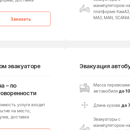
Лесные Поляны
Лесхоза
манипулятором н
платформе КамАЗ
Ликино-Дулево
Липицы
МАЗ, MAN, SCANIA
Заказать
Ловцы
Ложки
Лосино-Петровский
Лотошино
Луховицы
Лыткарино
Майдарово
Макариха
Малая Дубна
Малеевка
вом эвакуаторе
Эвакуация автобу
Малышево
Мамонтово
Марусино
Марушкино
а – по
Масса перевозим
автомобиля
до 10
говоренности
Масловский
Медвежьи Озёра
оимость услуги входит
Длина кузова
до 
Мендюкино
Мечниково
ытие на место,
узка, доставка
Мещерское
Мизиново
Эвакуаторы с
манипулятором н
Мирный
Миронцево