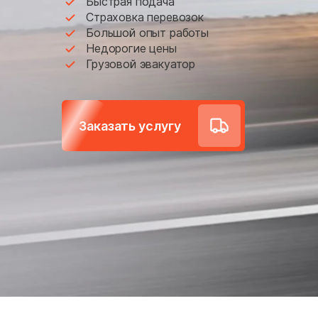
Быстрая подача
Большое Грызлово
Страховка перевозок
Большой опыт работы
Братовщина
Недорогие цены
Грузовой эвакуатор
Бужарово
Васильчиново
Вербилки
Заказать услугу
Веселёво
Внуковское поселение
Волчёнки
Восточное Измайлово
Высоковск
Гарь-Покровское
Голицыно