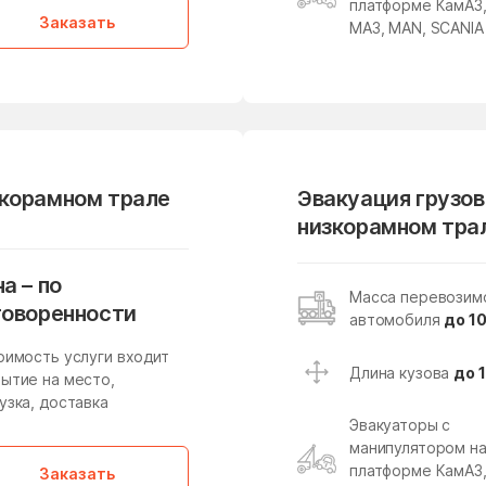
платформе КамАЗ
Заказать
МАЗ, MAN, SCANIA
Михали
Михнево
Мишутино
Можайск
Молодёжный
Молоково
Мостовик
Мытищи
зкорамном трале
Эвакуация грузов
Наро-Фоминск
Нарынка
низкорамном тра
Некрасовский
Нелидово
Нестерово
Нижнее Хорошово
а – по
Масса перевозим
говоренности
Новая Ольховка
Новобратцевский поселок
автомобиля
до 10
Новое
Новое Гришино
оимость услуги входит
Длина кузова
до 
ытие на место,
Новоникольское
Новопетровское
узка, доставка
Эвакуаторы с
Новостройка
Новофедоровское
поселение
манипулятором н
платформе КамАЗ
Заказать
Новый Быт
Новый Городок