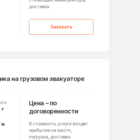
Кленовское Поселение
доставка
Клишино
а
Кокошкино Поселение
Заказать
Конезавода
Корпуса
Красная Пойма
Краснознаменск
Красный Путь
ика на грузовом эвакуаторе
Крюково
Цена – по
ого
Кузнечики
 т
договоренности
Курсаково
В стоимость услуги входит
7 м
прибытие на место,
Лесной Городок
погрузка, доставка