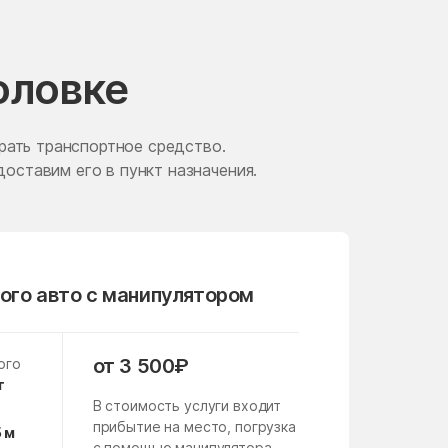
Железнодорожный
Жуковский
оловке
Загорские Дали
Заречье
рать транспортное средство.
доставим его в пункт назначения.
Зверосовхоза
Зендиково
Зябликово
Измайлово
ого авто с манипулятором
Ильинское
имени Цюрупы
от 3 500₽
ого
Кабаново
т
В стоимость услуги входит
Кашира
прибытие на место, погрузка
5 м
с помощью манипулятора,