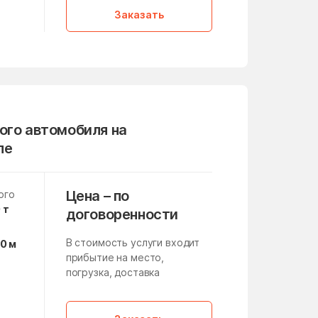
,
Заказать
Михнево
Мокрое
Монино
Нагатино-Садовники
ого автомобиля на
Нахабино
ле
Немчиновка
Никитское
Цена – по
ого
Нововолково
 т
договоренности
Новоивановское
В стоимость услуги входит
10 м
Новосёлки
прибытие на место,
погрузка, доставка
Новые Дома
а
,
Ногинск