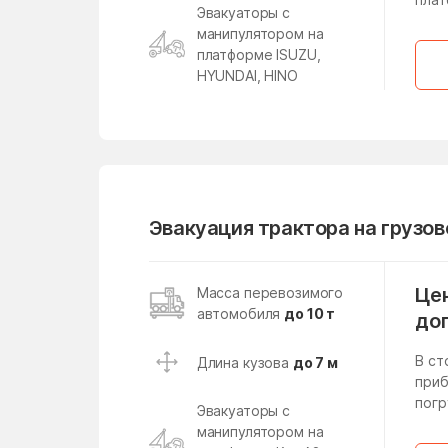
Лесной поселок
Эвакуаторы с
манипулятором на
Ликино
платформе ISUZU,
Лобня
HYUNDAI, HINO
Лопатино
Лунёво
Любучаны
Малаховка
Эвакуация трактора на грузо
Малые Вязёмы
Манушкино
Цен
Масса перевозимого
автомобиля
до 10 т
до
Марфино
В ст
Длина кузова
до 7 м
Менделеево
приб
погр
Мещерский поселок
Эвакуаторы с
манипулятором на
Милицейский поселок