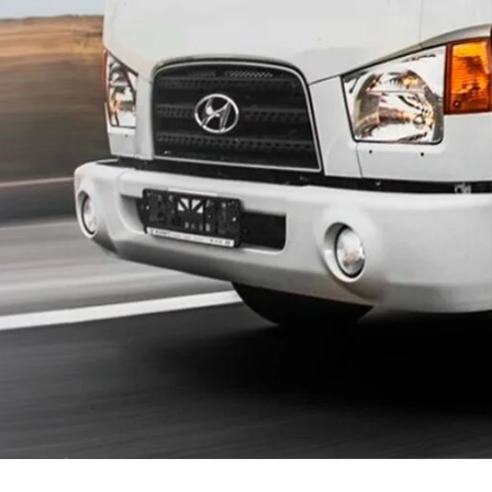
Большое Руново
Борозда
Брёхово
Бронницы
Бутурлино
Быково
Васькино
Ваулово
Верея
Верея
Виноградово
Власиха
Воздвиженское
Володарского
Вороновское Поселение
Воскресенск
Восточный поселок
Восход
Вялки
Газопроводск
Гжель
Гжельского кирпичного
завода
Головачёво
Головково