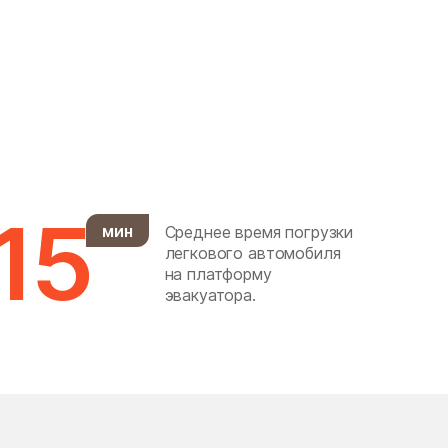
Горки Ленинские
Городище
Гребнево
дачного хозяйства
Архангельское
Демихово
15
мин
Среднее время погрузки
Деревня Марфино
легкового автомобиля
Десеновское Поселение
на платформу
эвакуатора.
Долгопрудный
Дорохово
Дубна
Дубровицы
Ельдигино