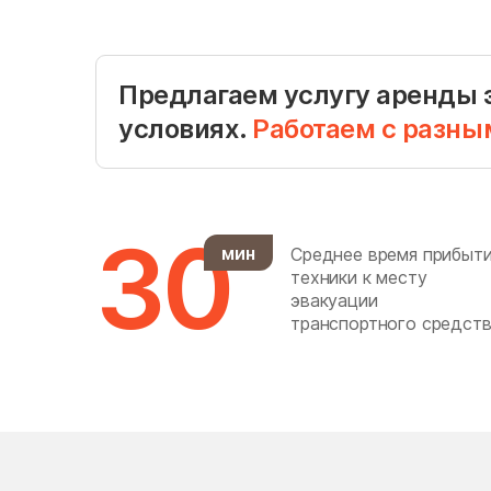
Голубое
Горки Ленинские
Горшково
Предлагаем услугу аренды 
условиях.
Работаем с разны
Губино
Деденёво
30
мин
Среднее время прибыт
Дергаево
техники к месту
Деревня Немчиново
эвакуации
транспортного средств
Дзержинский
дома отдыха Горки
Дрезна
Дубна
Дубровки