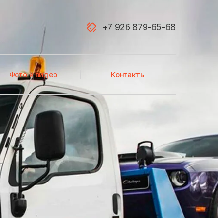
+7 926 879-65-68
Акатьево
Фото и видео
Контакты
Алфимово
Атепцево
Аэропорт Домодедово
Балашиха
Белоозёрский
Березнецово
Бирюлево Восточное
Большевик
Большое Буньково