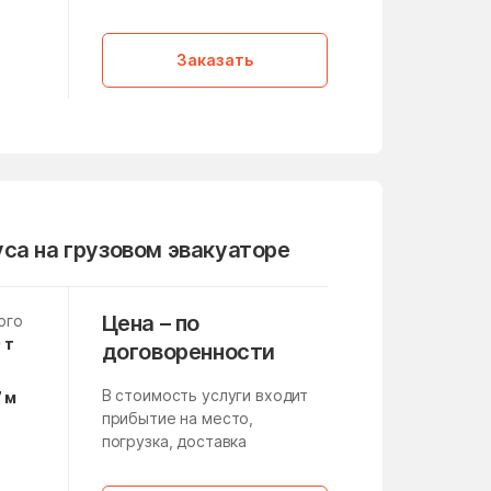
Летний Отдых
а
,
Литвиново
Заказать
Лоза
Лужники
Люберцы
Макеево
Малино
са на грузовом эвакуаторе
Манихино
Марушкинское Поселение
Цена – по
ого
 т
договоренности
медико-инструментального
завода
В стоимость услуги входит
7 м
Мещерино
прибытие на место,
погрузка, доставка
Микулино
а
Мисайлово