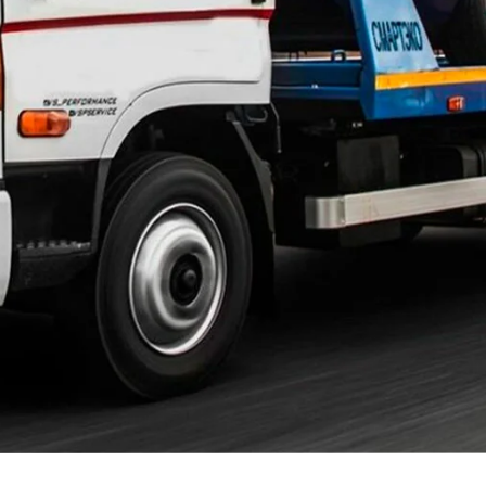
Братеево
Бужаниново
Васильевское
Вельяминово
Верзилово
ВНИИССОК
Волоколамск
Воскресенское Поселение
Всеволодово
Гальчино
Глебовский
Гололобово