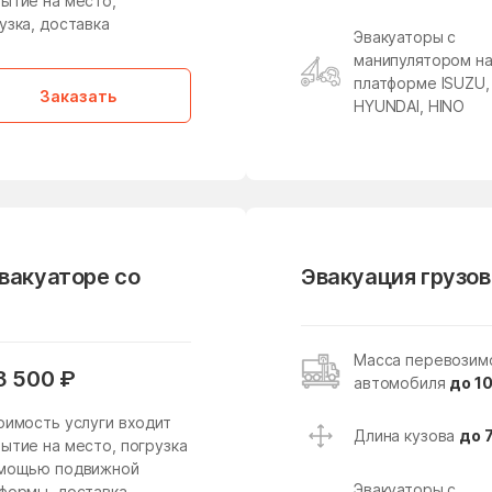
ытие на место,
Кировский
Клементьево
узка, доставка
Эвакуаторы с
Клин
Клишева
манипулятором н
Кожино
Кокошкино
платформе ISUZU,
Заказать
HYUNDAI, HINO
Колычёво
Колюбакино
Константиново
Королев
Котельники
Красково
Красногорск
Краснозаводск
Краснопахорское
Красный Посёлок
эвакуаторе со
Эвакуация грузов
Поселение
Кривандино
Кривцово
Масса перевозим
Кудиново
Кузнецы
3 500 ₽
автомобиля
до 10
Куликово
Куровское
оимость услуги входит
Длина кузова
до 
ытие на место, погрузка
Леонтьево
Лесной
омощью подвижной
Эвакуаторы с
формы, доставка