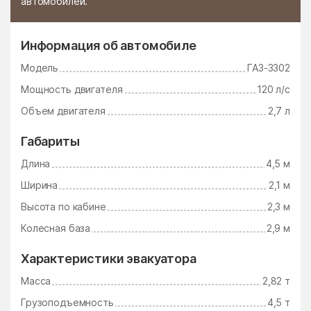
автомобилей.
Сабурово
Саввино
Саввинская Слобода
Савинская
Информация об автомобиле
Санатория им. Герцена
санатория Министерства
Обороны
Модель
ГАЗ-3302
санатория Озеро Белое
санатория Подмосковье
Мощность двигателя
120 л/с
Объем двигателя
2,7 л
Сапроново
Сватково
Свердловский
Северное Измайлово
Габариты
Северный
Селиваниха
Длина
4,5 м
Селково
Селятино
Ширина
2,1 м
Высота по кабине
2,3 м
Семёновское
Сергиев-Посад
Колесная база
2,9 м
Сергиевский
Серебряные Пруды
Середа
Середниково
Характеристики эвакуатора
Масса
2,82 т
Серпухов
Ситне-Щелканово
Грузоподъемность
4,5 т
Скоропусковский
Слобода