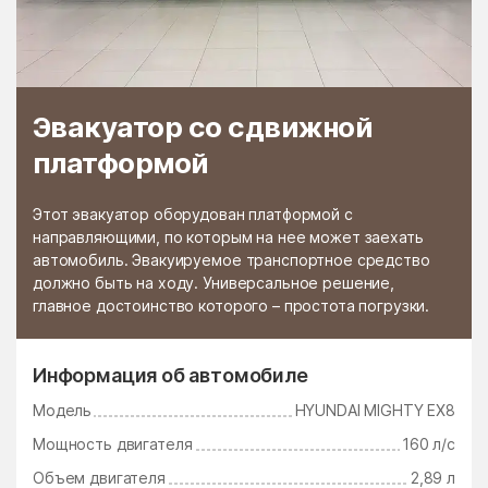
Черкизово
Чёрная
Черноголовка
Чёрное
Чертаново Северное
Чертаново Центральное
Эвакуатор со сдвижной
Чертаново Южное
Черусти
платформой
Чехов
Чулки-Соколово
Чупряково
Чурилково
Этот эвакуатор оборудован платформой с
направляющими, по которым на нее может заехать
Шабурново
Шарапово
автомобиль. Эвакуируемое транспортное средство
Шатура
Шатурторф
должно быть на ходу. Универсальное решение,
главное достоинство которого – простота погрузки.
Шаховская
Шевляково
Шеметово
Шувое
Информация об автомобиле
Шугарово
Щаповское Поселение
Модель
HYUNDAI MIGHTY EX8
Щелково
Щербинка
Мощность двигателя
160 л/с
Электрогорск
Электроизолятор
Объем двигателя
2,89 л