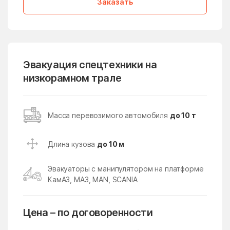
Заказать
Лопатино
Лосино-Петровский
Лотошино
Лужники
Лунёво
Луховицы
Эвакуация спецтехники на
Лыткарино
Люберцы
низкорамном трале
Любучаны
Майдарово
Макариха
Макеево
Масса перевозимого автомобиля
до 10 т
Малаховка
Малая Дубна
Малеевка
Малино
Длина кузова
до 10 м
Малые Вязёмы
Малышево
Эвакуаторы с манипулятором на платформе
Мамонтово
Манихино
КамАЗ, МАЗ, MAN, SCANIA
Манушкино
Марусино
Марушкино
Марушкинское Поселение
Цена – по договоренности
Марфино
Масловский