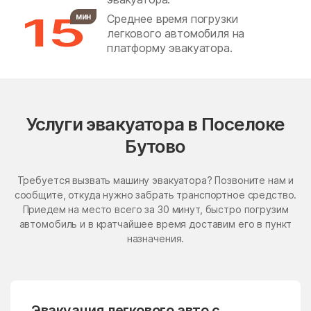
15
мин
Среднее время погрузки
Бронницы
Бужаниново
легкового автомобиля на
Бужарово
Бутурлино
платформу эвакуатора.
Быково
Васильевское
Васильчиново
Васькино
Ваулово
Вельяминово
Услуги эвакуатора в Поселоке
Вербилки
Верея
Бутово
Верея
Верзилово
Требуется вызвать машину эвакуатора? Позвоните нам и
Веселёво
Виноградово
сообщите, откуда нужно забрать транспортное средство.
Приедем на место всего за 30 минут, быстро погрузим
Власиха
ВНИИССОК
автомобиль и в кратчайшее время доставим его в пункт
Внуковское поселение
Воздвиженское
назначения.
Володарского
Волоколамск
Волчёнки
Вороновское Поселение
Эвакуация легкового авто с
Воскресенск
Воскресенское