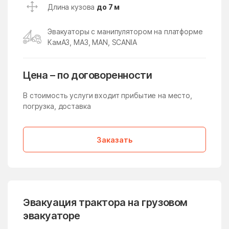
Икша
Ильинский
Длина кузова
до 7 м
Ильинский Погост
Ильинское
Эвакуаторы с манипулятором на платформе
Ильинское-Усово
Имени Дзержинского
КамАЗ, МАЗ, MAN, SCANIA
имени Тельмана
имени Цюрупы
Инженерный-1
Истра
Цена – по договоренности
Истра
Кабаново
В стоимость услуги входит прибытие на место,
погрузка, доставка
Калининец
Каменское
Каринское
Кашира
Заказать
Киевский
Кировский
Клементьево
Кленовское Поселение
Климовск
Клин
Клишева
Клишино
Эвакуация трактора на грузовом
эвакуаторе
Княжево
Кожино