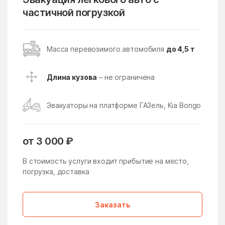
Поселение
частичной погрузкой
Восточное Измайлово
Восточный поселок
Восход
Всеволодово
Масса перевозимого автомобиля
до 4,5 т
Высоковск
Вялки
Длина кузова
– не ограничена
Газопроводск
Гальчино
Гарь-Покровское
Гжель
Эвакуаторы на платформе ГАЗель, Kia Bongo
Гжельского кирпичного
Глебовский
завода
Голицыно
Головачёво
от 3 000 ₽
Головково
Гололобово
В стоимость услуги входит прибытие на место,
погрузка, доставка
Голубое
Горетово
Горки
Горки Ленинские
Заказать
Горки Ленинские
Горки-10