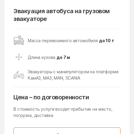
Кубинка
Кудиново
Эвакуация автобуса на грузовом
эвакуаторе
Кузнецы
Кузнечики
Кузяевского фарфорового
Куликово
завода
Масса перевозимого автомобиля
до 10 т
Куровское
Курсаково
Левошево
Леонтьево
Длина кузова
до 7 м
Лесной
Лесной Городок
Эвакуаторы с манипулятором на платформе
Лесной поселок
Лесные Поляны
КамАЗ, МАЗ, MAN, SCANIA
Лесхоза
Летний Отдых
Цена – по договоренности
Ликино
Ликино-Дулево
Липицы
Литвиново
В стоимость услуги входит прибытие на место,
погрузка, доставка
Лобня
Ловцы
Ложки
Лоза