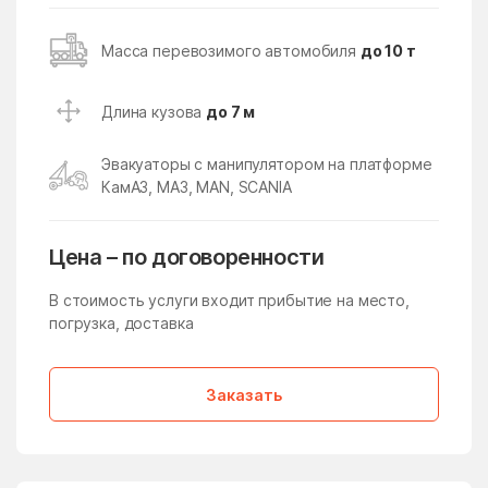
Кокошкино
Кокошкино Поселение
Коломна
Колычёво
Масса перевозимого автомобиля
до 10 т
Колюбакино
Конезавода
Длина кузова
до 7 м
Конобеево
Константиново
Королев
Корпуса
Эвакуаторы с манипулятором на платформе
КамАЗ, МАЗ, MAN, SCANIA
Кострово
Котельники
Красково
Красная Пойма
Цена – по договоренности
Красноармейск
Красногорск
В стоимость услуги входит прибытие на место,
Краснозаводск
Краснознаменск
погрузка, доставка
Краснознаменский
Краснопахорское
Поселение
Заказать
Красный Посёлок
Красный Путь
Кратово
Кривандино
Кривцово
Крюково