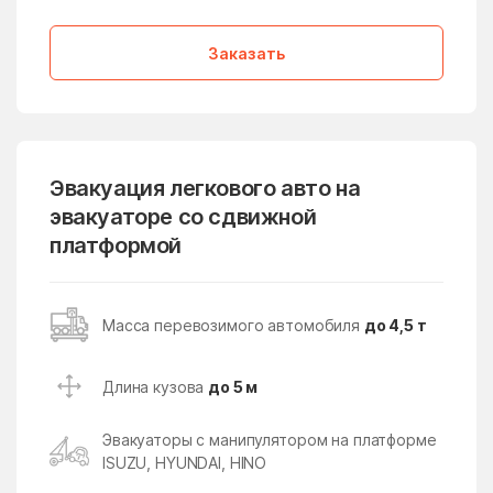
Дмитровский Погост
Долгопрудный
Заказать
дома отдыха Горки
Домодедово
Дорохово
Дорохово
Дрезна
Дрожжино
Дружба
Дубна
Эвакуация легкового авто на
эвакуаторе со сдвижной
Дубна
Дубнево
платформой
Дубовая Роща
Дубровицы
Дубровки
Евсеево
Масса перевозимого автомобиля
до 4,5 т
Егорьевск
Ельдигино
Ершово
Жаворонки
Длина кузова
до 5 м
Железнодорожный
Железнодорожный
Эвакуаторы с манипулятором на платформе
Жилёво
Житнево
ISUZU, HYUNDAI, HINO
Жуково
Жуковский