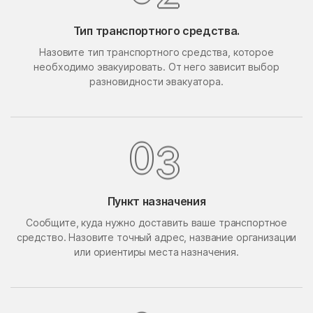
Поведники
Подолино
Тип транспортного средства.
Подольск
Подольской машинно-
Назовите тип транспортного средства, которое
испытательной станции
необходимо эвакуировать. От него зависит выбор
Подосинки
Покровское
разновидности эвакуатора.
Попово
Поречье
Поселок Акулово
Поселок Бутово
3
0
Поселок Главмосстроя
Поселок Загорье
Поселок Заречье
Поселок Измайловская
Пасека
Пункт назначения
поселок имени
Поселок Лесные
Сообщите, куда нужно доставить ваше транспортное
Воровского
Сторожки
средство. Назовите точный адрес, название организации
Поселок Липки
Поселок Матвеевское
или ориентиры места назначения.
Поселок Мневники
Поселок Новобутаково
Нижние
Поселок Подушкино
Поселок Рублево