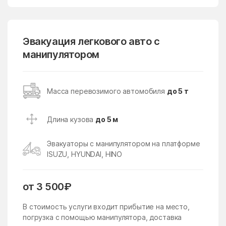
Горки-2
Городище
Горшково
Горы
государственного
Гребнево
Эвакуация легкового авто с
племенного завода
манипулятором
Константиново
Губино
Давыдово
Данки
дачного хозяйства
Масса перевозимого автомобиля
до 5 т
Архангельское
Деденёво
Дединово
Длина кузова
до 5 м
Дедовск
Демихово
Эвакуаторы с манипулятором на платформе
Дергаево
Деревня Борки
ISUZU, HYUNDAI, HINO
Деревня Грибки
Деревня Марфино
Деревня Немчиново
от 3 500₽
Деревня Сколково
Деревня Толстопальцево
Десеновское Поселение
В стоимость услуги входит прибытие на место,
погрузка с помощью манипулятора, доставка
Дзержинский
Дмитров