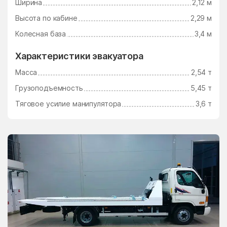
Ширина
2,12 м
Ушаково
Фаустово
Высота по кабине
2,29 м
Федино
Федурново
Колесная база
3,4 м
Федюково
Филимоновское
Поселение
Характеристики эвакуатора
Фосфоритный
Фруктовая
Масса
2,54 т
Фрязино
Фряново
Грузоподъемность
5,45 т
Фуньково
Химки
Тяговое усилие манипулятора
3,6 т
Хлюпино
Хорлово
Хотьково
Хрипань
центр альной усадьбы
центральной усадьбы
совхоза Озёры
совхоза Мир
Цибино
Чайковского
Часцы
Чашниково
Челюскинский
Чемодурово