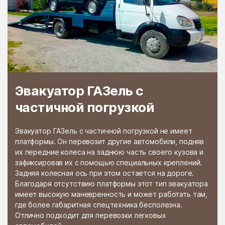
Раменской
Растуново
агрохимстанции РАОС
Ратчино
Рахманово
Редино
Реммаш
Реутово
Речицы
Решетниково
Решоткино
Эвакуатор ГАЗель с
частичной погрузкой
Ржавки
Рогачёво
Роговское Поселение
Родники
Эвакуатор ГАЗель с частичной погрузкой не имеет
Рождествено
Ромашково
платформы. Он перевозит другие автомобили, подняв
их передние колеса на заднюю часть своего кузова и
Рошаль
Руза
зафиксировав их с помощью специальных креплений.
Задняя колесная ось при этом остается на дороге.
Румянцево
Рыбное
Благодаря отсутствию платформы этот тип эвакуатора
Рыболово
Рылеево
имеет высокую маневренность и может работать там,
где более габаритная спецтехника бесполезна.
Рязановский
Рязановское поселение
Отлично подходит для перевозки легковых