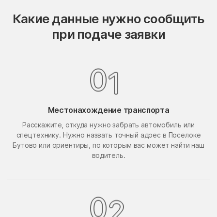
Опалиха
опытного хозяйства
Какие данные нужно сообщить
Ермолино
при подаче заявки
Орехово-Борисово
Орехово-Борисово
Северное
Южное
Орехово-Зуево
Орудьево
1
0
Осаново-Дубовое
Осташёво
Островцы
Отрадное
Местонахождение транспорта
Павлино
Павловская Слобода
Расскажите, откуда нужно забрать автомобиль или
Павловский Посад
Павловское
спецтехнику. Нужно назвать точный адрес в Поселоке
Бутово или ориентиры, по которым вас может найти наш
Первомайский
Первомайское Поселение
водитель.
Пересвет
Пески
Петрово-Дальнее
Петровское
Петровское
Пешки
2
0
Пирочи
Поварово