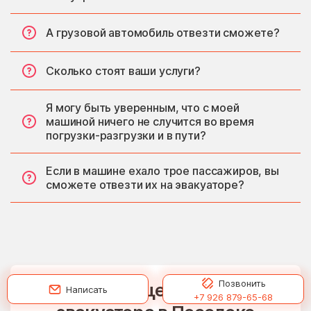
А грузовой автомобиль отвезти сможете?
Сколько стоят ваши услуги?
Я могу быть уверенным, что с моей
машиной ничего не случится во время
погрузки-разгрузки и в пути?
Если в машине ехало трое пассажиров, вы
сможете отвезти их на эвакуаторе?
Позвонить
Рассчитать цену на услуги
Написать
+7 926 879-65-68