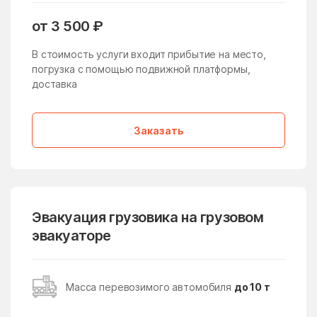
Жучки
Заболотье
от 3 500 ₽
Заворово
Загорские Дали
В стоимость услуги входит прибытие на место,
погрузка с помощью подвижной платформы,
Загорянский
Запрудня
доставка
Зарайск
Заречье
Зарудня
Звездный Городок
Заказать
Звенигород
Зверосовхоза
Зеленоград
Зеленоградский
Зелёный
Зендиково
Эвакуация грузовика на грузовом
Золотово
Зубово
эвакуаторе
Зюзино
Зябликово
Ивановское
Ивантеевка
Масса перевозимого автомобиля
до 10 т
Ивашково
Измайлово