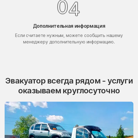
4
0
Поселок Свиблово
Поселок Сосновка
посёлок станции
Поселок Терехово
Бронницы
Дополнительная информация
Поселок Толстопальцево
Если считаете нужным, можете сообщить нашему
Поселок Узкое
менеджеру дополнительную информацию.
Поселок Шлюзы
Починки
Правдинский
Проводник
Пролетарский
Протвино
Эвакуатор всегда рядом - услуги
Пуршево
Путилково
оказываем круглосуточно
Пушкино
Пущино
Пышлицы
Радовицкий
Радужный
Радумля
Развилка
Район Аэропорт
Раменки
Раменское