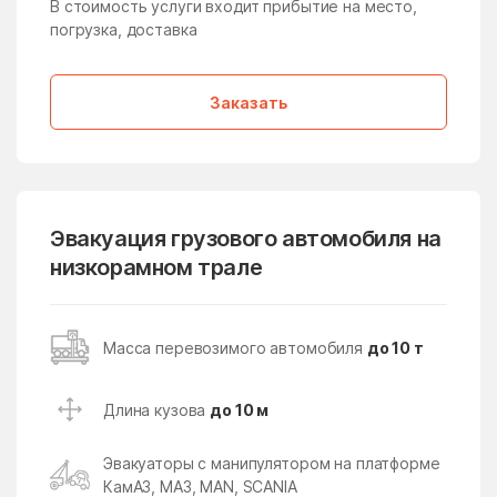
В стоимость услуги входит прибытие на место,
погрузка, доставка
Медвежьи Озёра
медико-
инструментального
завода
Заказать
Менделеево
Мендюкино
Мечниково
Мещерино
Мещерский поселок
Мещерское
Мизиново
Микулино
Эвакуация грузового автомобиля на
Милицейский поселок
Мирный
низкорамном трале
Миронцево
Мисайлово
Михайлово-Ярцевское
Михали
Масса перевозимого автомобиля
до 10 т
поселение
Михнево
Михнево
Длина кузова
до 10 м
Мишеронский
Мишутино
Эвакуаторы с манипулятором на платформе
Можайск
Мокрое
КамАЗ, МАЗ, MAN, SCANIA