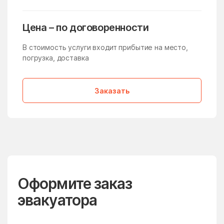
Молзино
Молодёжный
Молоково
Монино
Цена – по договоренности
Московская Область
Мостовик
В стоимость услуги входит прибытие на место,
погрузка, доставка
Мытищи
Нагатино-Садовники
Назарьево
Наро-Фоминск
Заказать
Нарынка
Нахабино
Негомож
Некрасовский
Нелидово
Немчиновка
Непецино
Нестерово
Нижнее Хорошово
Никитское
Оформите заказ
Никоновское
Новая Ольховка
эвакуатора
Новобратцевский
Нововолково
поселок