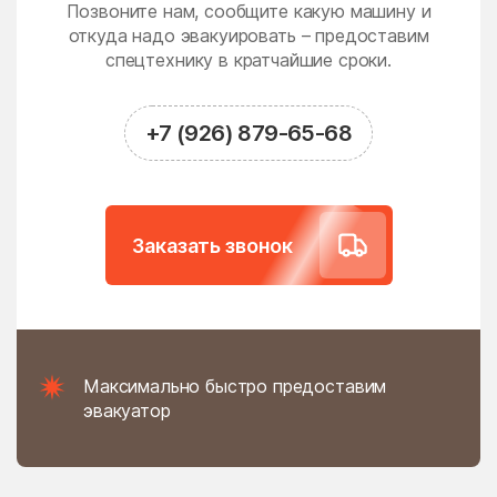
Новодрожжино
Новое
Позвоните нам, сообщите какую машину и
откуда надо эвакуировать – предоставим
Новое Гришино
Новоивановское
спецтехнику в кратчайшие сроки.
Новолотошино
Новоникольское
Новопетровское
Новосёлки
+7 (926) 879-65-68
Новосиньково
Новостройка
Новофедоровское
Новые Дома
поселение
Заказать звонок
Новый
Новый Быт
Новый Городок
Ногинск
Нудоль
Оболенск
Обухово
Огуднево
Максимально быстро предоставим
Одинцово
Ожогино
эвакуатор
Озерецкое
Октябрьский
Ольявидово
Онуфриево