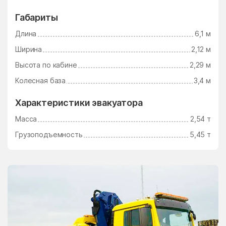
Электросталь
Электроугли
Габариты
Юдино
Южный Поселок
Длина
6,1 м
Юность
Юрцово
Ширина
2,12 м
Ягунино
Ям
Высота по кабине
2,29 м
Ямкино
Ярополец
Колесная база
3,4 м
Яхрома
Характеристики эвакуатора
Масса
2,54 т
Грузоподъемность
5,45 т