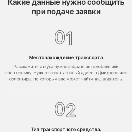
Какие данные нужно сообщить
Опалиха
опытного хозяйства
при подаче заявки
Ермолино
Орехово-Борисово
Орехово-Борисово
Северное
Южное
0
1
Орехово-Зуево
Орудьево
Осаново-Дубовое
Осташёво
Местонахождение транспорта
Островцы
Отрадное
Расскажите, откуда нужно забрать автомобиль или
Павлино
Павловская Слобода
спецтехнику. Нужно назвать точный адрес в Дмитрове или
Павловский Посад
Павловское
ориентиры, по которым вас может найти наш водитель.
Первомайский
Первомайское Поселение
Пересвет
Пески
0
2
Петрово-Дальнее
Петровское
Петровское
Пешки
Тип транспортного средства.
Пирочи
Поварово