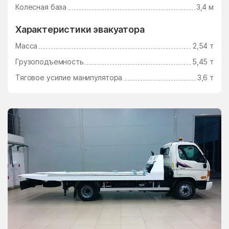
Ушаково
Фаустово
Колесная база
3,4 м
Федино
Федурново
Характеристики эвакуатора
Федюково
Филимоновское
Масса
2,54 т
Поселение
Грузоподъемность
5,45 т
Фосфоритный
Фруктовая
Тяговое усилие манипулятора
3,6 т
Фрязино
Фряново
Фуньково
Химки
Хлюпино
Хорлово
Хотьково
Хрипань
центр альной усадьбы
центральной усадьбы
совхоза Озёры
совхоза Мир
Цибино
Чайковского
Часцы
Чашниково
Челюскинский
Чемодурово