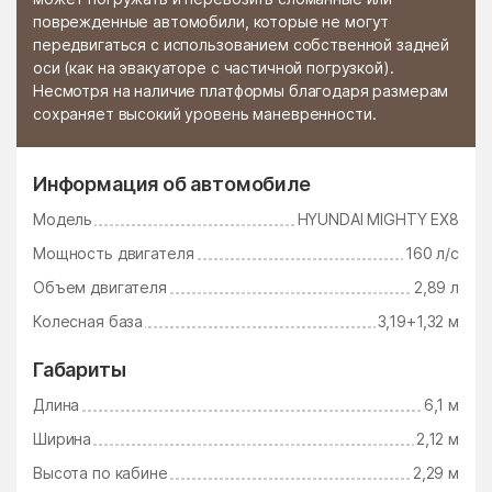
поврежденные автомобили, которые не могут
Стромынь
Ступино
передвигаться с использованием собственной задней
оси (как на эвакуаторе с частичной погрузкой).
Сычёво
Талдом
Несмотря на наличие платформы благодаря размерам
сохраняет высокий уровень маневренности.
Тарасково
Тарасовка
Татариново
Таширово
Информация об автомобиле
Теряево
Тимшино
Модель
HYUNDAI MIGHTY EX8
Томилино
Троицк
Мощность двигателя
160 л/с
Троицкое
Тропарёво
Объем двигателя
2,89 л
Туголесский Бор
Тучково
Колесная база
3,19+1,32 м
Уваровка
Удельная
Габариты
Узуново
Ульянино
Длина
6,1 м
Усады
Усово-Тупик
Ширина
2,12 м
Успенский
Ухтомский поселок
Высота по кабине
2,29 м