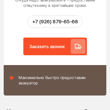
откуда надо эвакуировать – предоставим
Новодрожжино
Новое
спецтехнику в кратчайшие сроки.
Новое Гришино
Новоивановское
Новолотошино
Новоникольское
+7 (926) 879-65-68
Новопетровское
Новосёлки
Новосиньково
Новостройка
Новофедоровское
Новые Дома
Заказать звонок
поселение
Новый
Новый Быт
Новый Городок
Ногинск
Нудоль
Оболенск
Максимально быстро предоставим
Обухово
Огуднево
эвакуатор
Одинцово
Ожогино
Озерецкое
Октябрьский
Ольявидово
Онуфриево