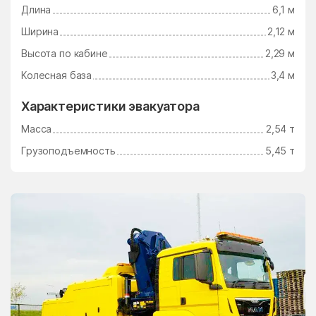
Длина
6,1 м
Электросталь
Электроугли
Ширина
2,12 м
Юдино
Южный Поселок
Высота по кабине
2,29 м
Юность
Юрцово
Колесная база
3,4 м
Ягунино
Ям
Характеристики эвакуатора
Ямкино
Ярополец
Масса
2,54 т
Яхрома
Грузоподъемность
5,45 т