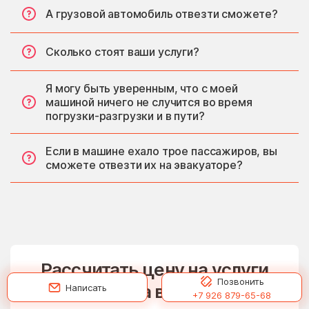
А грузовой автомобиль отвезти сможете?
Сколько стоят ваши услуги?
Я могу быть уверенным, что с моей
машиной ничего не случится во время
погрузки-разгрузки и в пути?
Если в машине ехало трое пассажиров, вы
сможете отвезти их на эвакуаторе?
Рассчитать цену на услуги
Позвонить
эвакуатора в Дмитрове
Написать
+7 926 879-65-68