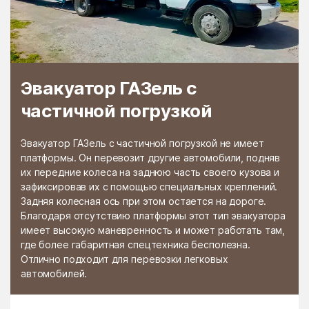
Раменской
Растуново
агрохимстанции РАОС
Ратчино
Рахманово
Редино
Реммаш
Эвакуатор ГАЗель с
Реутово
Речицы
частичной погрузкой
Решетниково
Решоткино
Ржавки
Рогачёво
Эвакуатор ГАЗель с частичной погрузкой не имеет
платформы. Он перевозит другие автомобили, подняв
Роговское Поселение
Родники
их передние колеса на заднюю часть своего кузова и
зафиксировав их с помощью специальных креплений.
Рождествено
Ромашково
Задняя колесная ось при этом остается на дороге.
Рошаль
Руза
Благодаря отсутствию платформы этот тип эвакуатора
имеет высокую маневренность и может работать там,
Румянцево
Рыбное
где более габаритная спецтехника бесполезна.
Отлично подходит для перевозки легковых
Рыболово
Рылеево
автомобилей.
Рязановский
Рязановское поселение