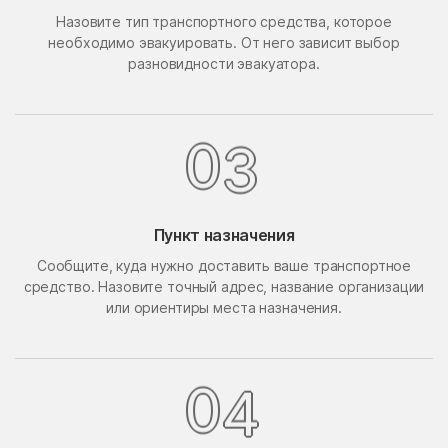
Назовите тип транспортного средства, которое
Поведники
Подолино
необходимо эвакуировать. От него зависит выбор
Подольск
Подольской машинно-
разновидности эвакуатора.
испытательной станции
Подосинки
Покровское
Попово
Поречье
0
3
Поселок Акулово
Поселок Бутово
Поселок Главмосстроя
Поселок Загорье
Пункт назначения
Поселок Заречье
Поселок Измайловская
Сообщите, куда нужно доставить ваше транспортное
Пасека
средство. Назовите точный адрес, название организации
поселок имени
Поселок Лесные
или ориентиры места назначения.
Воровского
Сторожки
Поселок Липки
Поселок Матвеевское
Поселок Мневники
Поселок Новобутаково
0
4
Нижние
Поселок Подушкино
Поселок Рублево