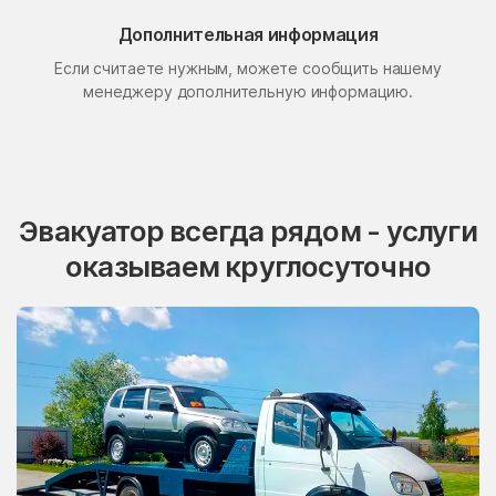
Поселок Свиблово
Поселок Сосновка
Дополнительная информация
Если считаете нужным, можете сообщить нашему
посёлок станции
Поселок Терехово
Бронницы
менеджеру дополнительную информацию.
Поселок Толстопальцево
Поселок Узкое
Поселок Шлюзы
Починки
Правдинский
Проводник
Эвакуатор всегда рядом - услуги
Пролетарский
Протвино
оказываем круглосуточно
Пуршево
Путилково
Пушкино
Пущино
Пышлицы
Радовицкий
Радужный
Радумля
Развилка
Район Аэропорт
Раменки
Раменское