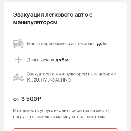
Горки-2
Городище
Горшково
Горы
Эвакуация легкового авто с
манипулятором
государственного
Гребнево
племенного завода
Константиново
Губино
Давыдово
Масса перевозимого автомобиля
до 5 т
Данки
дачного хозяйства
Архангельское
Длина кузова
до 5 м
Деденёво
Дединово
Эвакуаторы с манипулятором на платформе
Дедовск
Демихово
ISUZU, HYUNDAI, HINO
Дергаево
Деревня Борки
Деревня Грибки
Деревня Марфино
от 3 500₽
Деревня Немчиново
Деревня Сколково
В стоимость услуги входит прибытие на место,
погрузка с помощью манипулятора, доставка
Деревня Толстопальцево
Десеновское Поселение
Дзержинский
Дмитров