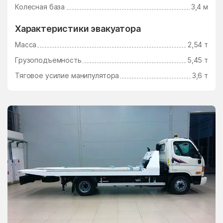
Ушаково
Фаустово
Колесная база
3,4 м
Федино
Федурново
Характеристики эвакуатора
Федюково
Филимоновское
Масса
2,54 т
Поселение
Грузоподъемность
5,45 т
Фосфоритный
Фруктовая
Тяговое усилие манипулятора
3,6 т
Фрязино
Фряново
Фуньково
Химки
Хлюпино
Хорлово
Хотьково
Хрипань
центр альной усадьбы
центральной усадьбы
совхоза Озёры
совхоза Мир
Цибино
Чайковского
Часцы
Чашниково
Челюскинский
Чемодурово