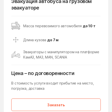
Эвакуация автобуса на грузовом
эвакуаторе
Кубинка
Кудиново
Кузнецы
Кузнечики
Кузяевского фарфорового
Куликово
Масса перевозимого автомобиля
до 10 т
завода
Куровское
Курсаково
Длина кузова
до 7 м
Левошево
Леонтьево
Эвакуаторы с манипулятором на платформе
Лесной
Лесной Городок
КамАЗ, МАЗ, MAN, SCANIA
Лесной поселок
Лесные Поляны
Цена – по договоренности
Лесхоза
Летний Отдых
Ликино
Ликино-Дулево
В стоимость услуги входит прибытие на место,
погрузка, доставка
Липицы
Литвиново
Лобня
Ловцы
Заказать
Ложки
Лоза