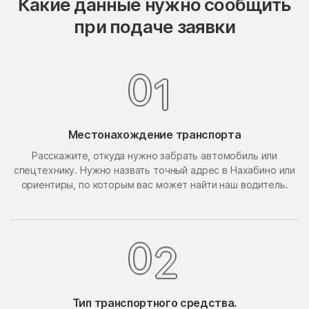
Какие данные нужно сообщить
Опалиха
опытного хозяйства
при подаче заявки
Ермолино
Орехово-Борисово
Орехово-Борисово
Северное
Южное
0
1
Орехово-Зуево
Орудьево
Осаново-Дубовое
Осташёво
Местонахождение транспорта
Островцы
Отрадное
Расскажите, откуда нужно забрать автомобиль или
Павлино
Павловская Слобода
спецтехнику. Нужно назвать точный адрес в Нахабино или
Павловский Посад
Павловское
ориентиры, по которым вас может найти наш водитель.
Первомайский
Первомайское Поселение
Пересвет
Пески
0
2
Петрово-Дальнее
Петровское
Петровское
Пешки
Тип транспортного средства.
Пирочи
Поварово