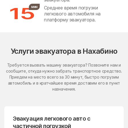
15
мин
Среднее время погрузки
Бронницы
Бужаниново
легкового автомобиля на
Бужарово
Бутурлино
платформу эвакуатора.
Быково
Васильевское
Васильчиново
Васькино
Ваулово
Вельяминово
Услуги эвакуатора в Нахабино
Вербилки
Верея
Требуется вызвать машину эвакуатора? Позвоните нам и
Верея
Верзилово
сообщите, откуда нужно забрать транспортное средство.
Приедем на место всего за 30 минут, быстро погрузим
Веселёво
Виноградово
автомобиль и в кратчайшее время доставим его в пункт
Власиха
ВНИИССОК
назначения.
Внуковское поселение
Воздвиженское
Володарского
Волоколамск
Эвакуация легкового авто с
Волчёнки
Вороновское Поселение
частичной погрузкой
Воскресенск
Воскресенское