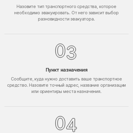
Назовите тип транспортного средства, которое
Поведники
Подолино
необходимо эвакуировать. От него зависит выбор
Подольск
Подольской машинно-
разновидности эвакуатора.
испытательной станции
Подосинки
Покровское
Попово
Поречье
0
3
Поселок Акулово
Поселок Бутово
Поселок Главмосстроя
Поселок Загорье
Пункт назначения
Поселок Заречье
Поселок Измайловская
Сообщите, куда нужно доставить ваше транспортное
Пасека
средство. Назовите точный адрес, название организации
поселок имени
Поселок Лесные
или ориентиры места назначения.
Воровского
Сторожки
Поселок Липки
Поселок Матвеевское
Поселок Мневники
Поселок Новобутаково
0
4
Нижние
Поселок Подушкино
Поселок Рублево