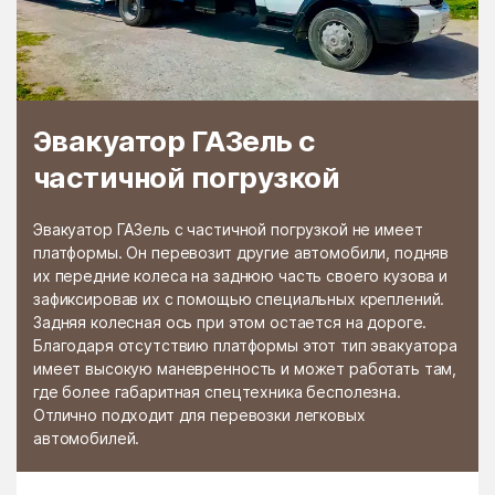
Раменской
Растуново
агрохимстанции РАОС
Ратчино
Рахманово
Редино
Реммаш
Эвакуатор ГАЗель с
Реутово
Речицы
частичной погрузкой
Решетниково
Решоткино
Ржавки
Рогачёво
Эвакуатор ГАЗель с частичной погрузкой не имеет
платформы. Он перевозит другие автомобили, подняв
Роговское Поселение
Родники
их передние колеса на заднюю часть своего кузова и
зафиксировав их с помощью специальных креплений.
Рождествено
Ромашково
Задняя колесная ось при этом остается на дороге.
Рошаль
Руза
Благодаря отсутствию платформы этот тип эвакуатора
имеет высокую маневренность и может работать там,
Румянцево
Рыбное
где более габаритная спецтехника бесполезна.
Отлично подходит для перевозки легковых
Рыболово
Рылеево
автомобилей.
Рязановский
Рязановское поселение