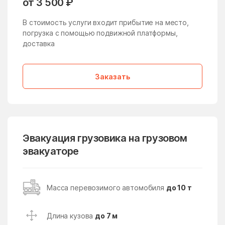
от 3 500 ₽
Жучки
Заболотье
В стоимость услуги входит прибытие на место,
Заворово
погрузка с помощью подвижной платформы,
Загорские Дали
доставка
Загорянский
Запрудня
Зарайск
Заречье
Заказать
Зарудня
Звездный Городок
Звенигород
Зверосовхоза
Зеленоград
Зеленоградский
Эвакуация грузовика на грузовом
Зелёный
Зендиково
эвакуаторе
Золотово
Зубово
Зюзино
Зябликово
Масса перевозимого автомобиля
до 10 т
Ивановское
Ивантеевка
Ивашково
Измайлово
Длина кузова
до 7 м