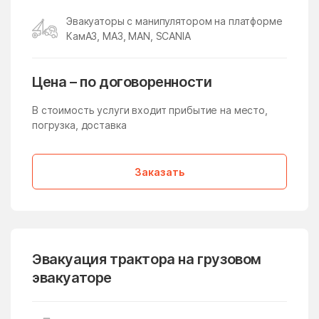
Икша
Ильинский
Эвакуаторы с манипулятором на платформе
Ильинский Погост
Ильинское
КамАЗ, МАЗ, MAN, SCANIA
Ильинское-Усово
Имени Дзержинского
имени Тельмана
имени Цюрупы
Цена – по договоренности
Инженерный-1
Истра
В стоимость услуги входит прибытие на место,
погрузка, доставка
Истра
Кабаново
Калининец
Каменское
Заказать
Каринское
Кашира
Киевский
Кировский
Клементьево
Кленовское Поселение
Климовск
Клин
Эвакуация трактора на грузовом
эвакуаторе
Клишева
Клишино
Княжево
Кожино