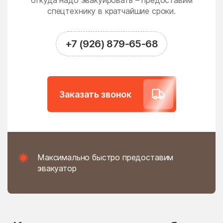
откуда надо эвакуировать – предоставим
Новодрожжино
Новое
спецтехнику в кратчайшие сроки.
Новое Гришино
Новоивановское
Новолотошино
Новоникольское
+7 (926) 879-65-68
Новопетровское
Новосёлки
Новосиньково
Новостройка
Новофедоровское
Новые Дома
Заказать звонок
поселение
Новый
Новый Быт
Новый Городок
Ногинск
Нудоль
Оболенск
Максимально быстро предоставим
Обухово
Огуднево
эвакуатор
Одинцово
Ожогино
Озерецкое
Октябрьский
Ольявидово
Онуфриево