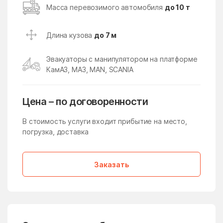
Кокошкино
Кокошкино Поселение
Масса перевозимого автомобиля
до 10 т
Коломна
Колычёво
Длина кузова
до 7 м
Колюбакино
Конезавода
Конобеево
Константиново
Эвакуаторы с манипулятором на платформе
КамАЗ, МАЗ, MAN, SCANIA
Королев
Корпуса
Кострово
Котельники
Цена – по договоренности
Красково
Красная Пойма
В стоимость услуги входит прибытие на место,
Красноармейск
Красногорск
погрузка, доставка
Краснозаводск
Краснознаменск
Краснознаменский
Краснопахорское
Заказать
Поселение
Красный Посёлок
Красный Путь
Кратово
Кривандино
Кривцово
Крюково