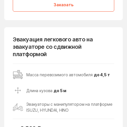
Заказать
Дмитровский Погост
Долгопрудный
дома отдыха Горки
Домодедово
Дорохово
Дорохово
Дрезна
Дрожжино
Эвакуация легкового авто на
эвакуаторе со сдвижной
Дружба
Дубна
платформой
Дубна
Дубнево
Дубовая Роща
Дубровицы
Масса перевозимого автомобиля
до 4,5 т
Дубровки
Евсеево
Егорьевск
Ельдигино
Длина кузова
до 5 м
Ершово
Жаворонки
Эвакуаторы с манипулятором на платформе
Железнодорожный
Железнодорожный
ISUZU, HYUNDAI, HINO
Жилёво
Житнево
Жуково
Жуковский