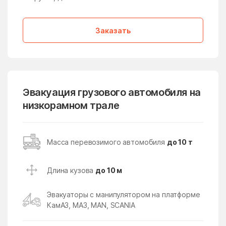
Медвежьи Озёра
медико-
инструментального
завода
Заказать
Менделеево
Мендюкино
Мечниково
Мещерино
Мещерский поселок
Мещерское
Эвакуация грузового автомобиля на
Мизиново
Микулино
низкорамном трале
Милицейский поселок
Мирный
Миронцево
Мисайлово
Масса перевозимого автомобиля
до 10 т
Михайлово-Ярцевское
Михали
поселение
Длина кузова
до 10 м
Михнево
Михнево
Эвакуаторы с манипулятором на платформе
Мишеронский
Мишутино
КамАЗ, МАЗ, MAN, SCANIA
Можайск
Мокрое