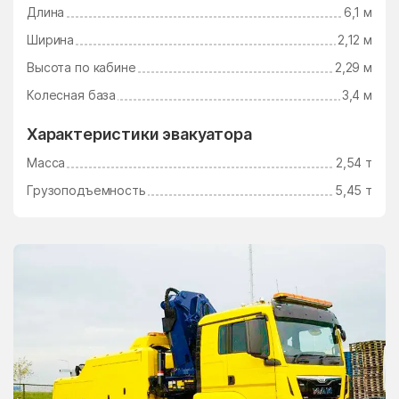
Длина
6,1 м
Электросталь
Электроугли
Ширина
2,12 м
Юдино
Южный Поселок
Высота по кабине
2,29 м
Юность
Юрцово
Колесная база
3,4 м
Ягунино
Ям
Характеристики эвакуатора
Ямкино
Ярополец
Масса
2,54 т
Яхрома
Грузоподъемность
5,45 т