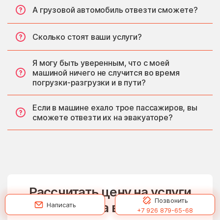
А грузовой автомобиль отвезти сможете?
Сколько стоят ваши услуги?
Я могу быть уверенным, что с моей
машиной ничего не случится во время
погрузки-разгрузки и в пути?
Если в машине ехало трое пассажиров, вы
сможете отвезти их на эвакуаторе?
Рассчитать цену на услуги
Позвонить
эвакуатора в Нахабино
Написать
+7 926 879-65-68