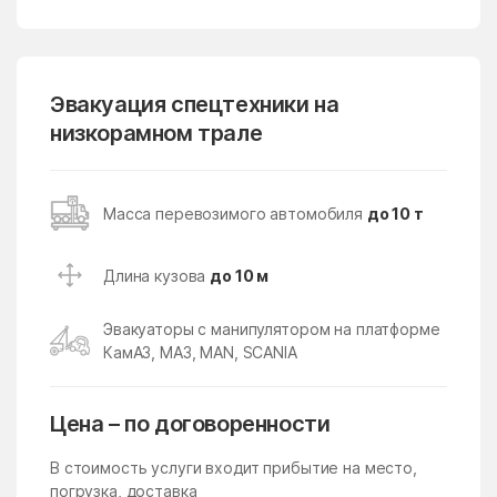
Лопатино
Лосино-Петровский
Лотошино
Лужники
Лунёво
Эвакуация спецтехники на
Луховицы
низкорамном трале
Лыткарино
Люберцы
Любучаны
Майдарово
Масса перевозимого автомобиля
до 10 т
Макариха
Макеево
Малаховка
Малая Дубна
Длина кузова
до 10 м
Малеевка
Малино
Эвакуаторы с манипулятором на платформе
Малые Вязёмы
Малышево
КамАЗ, МАЗ, MAN, SCANIA
Мамонтово
Манихино
Манушкино
Марусино
Цена – по договоренности
Марушкино
Марушкинское Поселение
В стоимость услуги входит прибытие на место,
Марфино
Масловский
погрузка, доставка