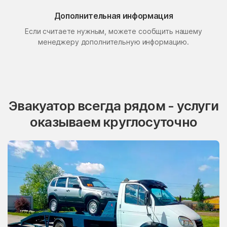
Поселок Свиблово
Поселок Сосновка
Дополнительная информация
Если считаете нужным, можете сообщить нашему
посёлок станции
Поселок Терехово
Бронницы
менеджеру дополнительную информацию.
Поселок Толстопальцево
Поселок Узкое
Поселок Шлюзы
Починки
Правдинский
Проводник
Эвакуатор всегда рядом - услуги
Пролетарский
Протвино
оказываем круглосуточно
Пуршево
Путилково
Пушкино
Пущино
Пышлицы
Радовицкий
Радужный
Радумля
Развилка
Район Аэропорт
Раменки
Раменское