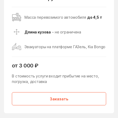
Поселение
Восточное Измайлово
Восточный поселок
Масса перевозимого автомобиля
до 4,5 т
Восход
Всеволодово
Высоковск
Вялки
Длина кузова
– не ограничена
Газопроводск
Гальчино
Эвакуаторы на платформе ГАЗель, Kia Bongo
Гарь-Покровское
Гжель
Гжельского кирпичного
Глебовский
завода
от 3 000 ₽
Голицыно
Головачёво
В стоимость услуги входит прибытие на место,
погрузка, доставка
Головково
Гололобово
Голубое
Горетово
Заказать
Горки
Горки Ленинские
Горки Ленинские
Горки-10