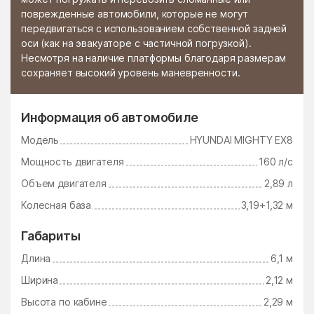
поврежденные автомобили, которые не могут
Стромынь
Ступино
передвигаться с использованием собственной задней
оси (как на эвакуаторе с частичной погрузкой).
Сычёво
Талдом
Несмотря на наличие платформы благодаря размерам
сохраняет высокий уровень маневренности.
Тарасково
Тарасовка
Татариново
Таширово
Информация об автомобиле
Теряево
Тимшино
Модель
HYUNDAI MIGHTY EX8
Томилино
Троицк
Мощность двигателя
160 л/с
Троицкое
Тропарёво
Объем двигателя
2,89 л
Туголесский Бор
Тучково
Колесная база
3,19+1,32 м
Уваровка
Удельная
Габариты
Узуново
Ульянино
Длина
6,1 м
Усады
Усово-Тупик
Ширина
2,12 м
Успенский
Ухтомский поселок
Высота по кабине
2,29 м