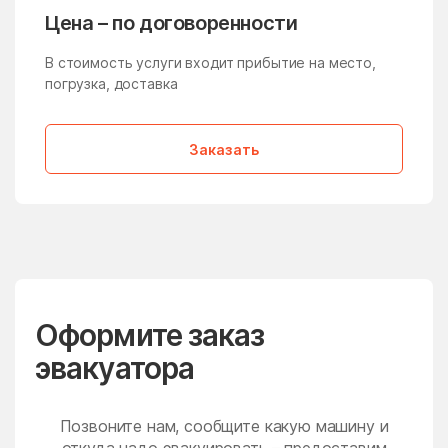
Молзино
Молодёжный
Цена – по договоренности
Молоково
Монино
В стоимость услуги входит прибытие на место,
Московская Область
Мостовик
погрузка, доставка
Мытищи
Нагатино-Садовники
Заказать
Назарьево
Наро-Фоминск
Нарынка
Нахабино
Негомож
Некрасовский
Нелидово
Немчиновка
Непецино
Нестерово
Оформите заказ
Нижнее Хорошово
Никитское
эвакуатора
Никоновское
Новая Ольховка
Новобратцевский
Нововолково
поселок
Позвоните нам, сообщите какую машину и