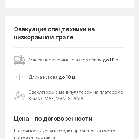
Лопатино
Лосино-Петровский
Лотошино
Лужники
Лунёво
Эвакуация спецтехники на
Луховицы
низкорамном трале
Лыткарино
Люберцы
Любучаны
Майдарово
Масса перевозимого автомобиля
до 10 т
Макариха
Макеево
Малаховка
Малая Дубна
Длина кузова
до 10 м
Малеевка
Малино
Эвакуаторы с манипулятором на платформе
Малые Вязёмы
Малышево
КамАЗ, МАЗ, MAN, SCANIA
Мамонтово
Манихино
Манушкино
Марусино
Цена – по договоренности
Марушкино
Марушкинское Поселение
В стоимость услуги входит прибытие на место,
Марфино
Масловский
погрузка, доставка