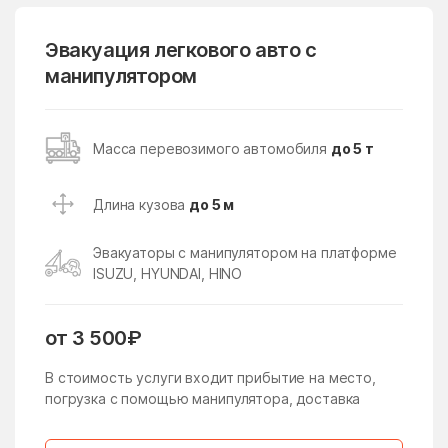
Горки-2
Городище
Горшково
Горы
Эвакуация легкового авто с
манипулятором
государственного
Гребнево
племенного завода
Константиново
Губино
Давыдово
Масса перевозимого автомобиля
до 5 т
Данки
дачного хозяйства
Архангельское
Длина кузова
до 5 м
Деденёво
Дединово
Эвакуаторы с манипулятором на платформе
Дедовск
Демихово
ISUZU, HYUNDAI, HINO
Дергаево
Деревня Борки
Деревня Грибки
Деревня Марфино
от 3 500₽
Деревня Немчиново
Деревня Сколково
В стоимость услуги входит прибытие на место,
погрузка с помощью манипулятора, доставка
Деревня Толстопальцево
Десеновское Поселение
Дзержинский
Дмитров