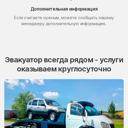
Поселок Свиблово
Поселок Сосновка
Дополнительная информация
Если считаете нужным, можете сообщить нашему
посёлок станции
Поселок Терехово
Бронницы
менеджеру дополнительную информацию.
Поселок Толстопальцево
Поселок Узкое
Поселок Шлюзы
Починки
Правдинский
Проводник
Эвакуатор всегда рядом - услуги
Пролетарский
Протвино
оказываем круглосуточно
Пуршево
Путилково
Пушкино
Пущино
Пышлицы
Радовицкий
Радужный
Радумля
Развилка
Район Аэропорт
Раменки
Раменское