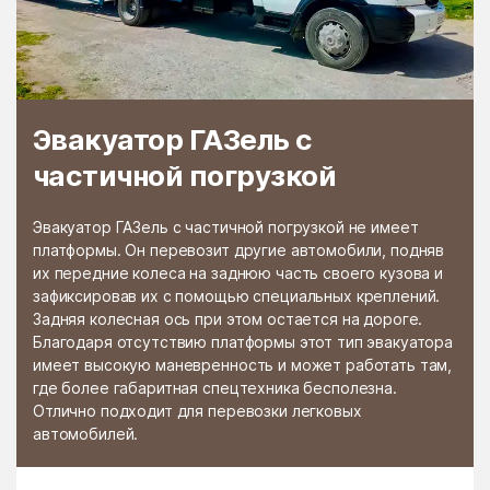
Раменской
Растуново
агрохимстанции РАОС
Ратчино
Рахманово
Редино
Реммаш
Эвакуатор ГАЗель с
Реутово
Речицы
частичной погрузкой
Решетниково
Решоткино
Ржавки
Рогачёво
Эвакуатор ГАЗель с частичной погрузкой не имеет
платформы. Он перевозит другие автомобили, подняв
Роговское Поселение
Родники
их передние колеса на заднюю часть своего кузова и
зафиксировав их с помощью специальных креплений.
Рождествено
Ромашково
Задняя колесная ось при этом остается на дороге.
Рошаль
Руза
Благодаря отсутствию платформы этот тип эвакуатора
имеет высокую маневренность и может работать там,
Румянцево
Рыбное
где более габаритная спецтехника бесполезна.
Отлично подходит для перевозки легковых
Рыболово
Рылеево
автомобилей.
Рязановский
Рязановское поселение