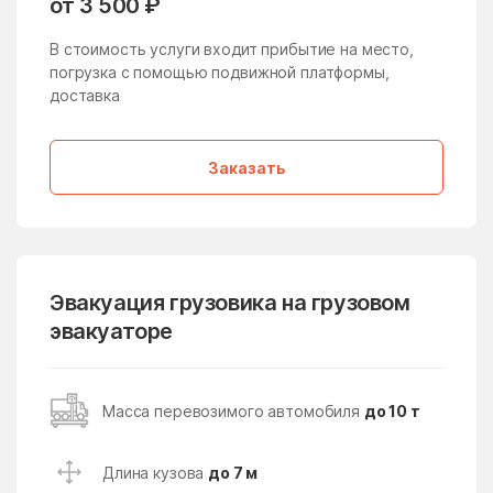
от 3 500 ₽
Жучки
Заболотье
В стоимость услуги входит прибытие на место,
Заворово
погрузка с помощью подвижной платформы,
Загорские Дали
доставка
Загорянский
Запрудня
Зарайск
Заречье
Заказать
Зарудня
Звездный Городок
Звенигород
Зверосовхоза
Зеленоград
Зеленоградский
Эвакуация грузовика на грузовом
Зелёный
Зендиково
эвакуаторе
Золотово
Зубово
Зюзино
Зябликово
Масса перевозимого автомобиля
до 10 т
Ивановское
Ивантеевка
Ивашково
Измайлово
Длина кузова
до 7 м