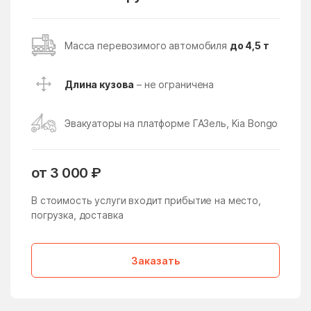
Деревня Фелисово Деревня
Поселение
Фоминское Деревня
Хлябово Деревня Ховрино
Восточное Измайлово
Восточный поселок
Деревня Челобитьево
Масса перевозимого автомобиля
до 4,5 т
Деревня Чиверево Деревня
Восход
Всеволодово
Шолохово Деревня Юдино
Деревня Юрьево
Высоковск
Вялки
Длина кузова
– не ограничена
Газопроводск
Гальчино
Эвакуаторы на платформе ГАЗель, Kia Bongo
Гарь-Покровское
Гжель
Гжельского кирпичного
Глебовский
завода
от 3 000 ₽
Голицыно
Головачёво
В стоимость услуги входит прибытие на место,
погрузка, доставка
Головково
Гололобово
Голубое
Горетово
Заказать
Горки
Горки Ленинские
Горки Ленинские
Горки-10