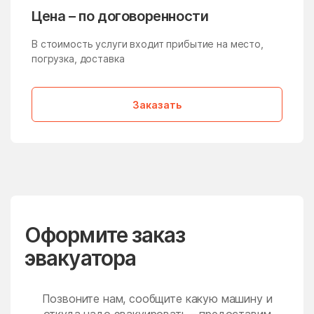
Молзино
Молодёжный
Цена – по договоренности
Молоково
Монино
В стоимость услуги входит прибытие на место,
Московская Область
Мостовик
погрузка, доставка
Мытищи
Нагатино-Садовники
Заказать
Назарьево
Наро-Фоминск
Нарынка
Нахабино
Негомож
Некрасовский
Нелидово
Немчиновка
Непецино
Нестерово
Оформите заказ
Нижнее Хорошово
Никитское
эвакуатора
Никоновское
Новая Ольховка
Новобратцевский
Нововолково
поселок
Позвоните нам, сообщите какую машину и