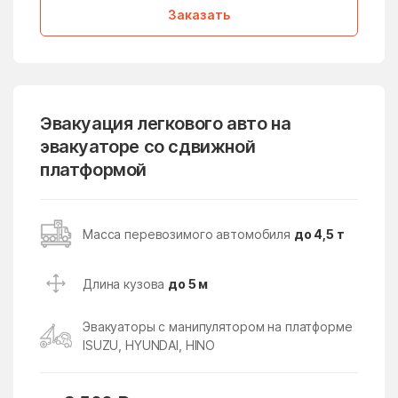
Заказать
Дмитровский Погост
Долгопрудный
дома отдыха Горки
Домодедово
Дорохово
Дорохово
Дрезна
Дрожжино
Эвакуация легкового авто на
эвакуаторе со сдвижной
Дружба
Дубна
платформой
Дубна
Дубнево
Дубовая Роща
Дубровицы
Масса перевозимого автомобиля
до 4,5 т
Дубровки
Евсеево
Егорьевск
Ельдигино
Длина кузова
до 5 м
Ершово
Жаворонки
Эвакуаторы с манипулятором на платформе
Железнодорожный
Железнодорожный
ISUZU, HYUNDAI, HINO
Жилёво
Житнево
Жуково
Жуковский