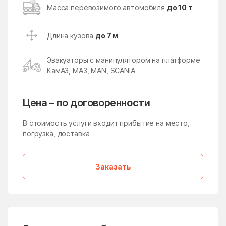
Кокошкино
Кокошкино Поселение
Масса перевозимого автомобиля
до 10 т
Коломна
Колычёво
Длина кузова
до 7 м
Колюбакино
Конезавода
Конобеево
Константиново
Эвакуаторы с манипулятором на платформе
КамАЗ, МАЗ, MAN, SCANIA
Королев
Корпуса
Кострово
Котельники
Цена – по договоренности
Красково
Красная Пойма
В стоимость услуги входит прибытие на место,
Красноармейск
Красногорск
погрузка, доставка
Краснозаводск
Краснознаменск
Краснознаменский
Краснопахорское
Заказать
Поселение
Красный Посёлок
Красный Путь
Кратово
Кривандино
Кривцово
Крюково