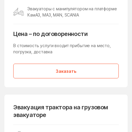
Икша
Ильинский
Эвакуаторы с манипулятором на платформе
Ильинский Погост
Ильинское
КамАЗ, МАЗ, MAN, SCANIA
Ильинское-Усово
Имени Дзержинского
имени Тельмана
имени Цюрупы
Цена – по договоренности
Инженерный-1
Истра
В стоимость услуги входит прибытие на место,
погрузка, доставка
Истра
Кабаново
Калининец
Каменское
Заказать
Каринское
Кашира
Киевский
Кировский
Клементьево
Кленовское Поселение
Климовск
Клин
Эвакуация трактора на грузовом
эвакуаторе
Клишева
Клишино
Княжево
Кожино