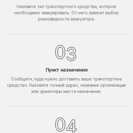
Назовите тип транспортного средства, которое
Поведники
Подолино
необходимо эвакуировать. От него зависит выбор
Подольск
Подольской машинно-
разновидности эвакуатора.
испытательной станции
Подосинки
Покровское
Попово
Поречье
3
0
Поселок Акулово
Поселок Бутово
Поселок Главмосстроя
Поселок Загорье
Пункт назначения
Поселок Заречье
Поселок Измайловская
Сообщите, куда нужно доставить ваше транспортное
Пасека
средство. Назовите точный адрес, название организации
поселок имени
Поселок Лесные
или ориентиры места назначения.
Воровского
Сторожки
Поселок Липки
Поселок Матвеевское
Поселок Мневники
Поселок Новобутаково
4
0
Нижние
Поселок Подушкино
Поселок Рублево