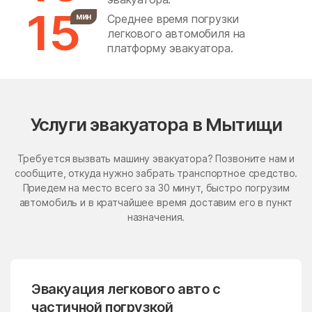
Подольниха Деревня
15
Подрезово Поселок
мин
Среднее время погрузки
Бронницы
Бужаниново
Покровская Гора Деревня
легкового автомобиля на
Поседкино Деревня
Бужарово
Бутурлино
платформу эвакуатора.
Протасово Деревня Пруссы
Поселок Птицефабрики
Быково
Васильевское
Деревня Пчелка Деревня
Рождественно Деревня
Васильчиново
Васькино
Румянцево Поселок
Свиноедово Деревня
Ваулово
Вельяминово
Свиноедово Деревня
Услуги эвакуатора в Мытищи
Сгонники Деревня
Семенищево Деревня
Вербилки
Верея
Семкино Поселок совхоза
Требуется вызвать машину эвакуатора? Позвоните нам и
"Марфино" Деревня
Верея
Верзилово
Сорокино Деревня
сообщите, откуда нужно забрать транспортное средство.
Степаньково Деревня
Приедем на место всего за 30 минут, быстро погрузим
Веселёво
Виноградово
Сумароково Деревня
автомобиль и в кратчайшее время доставим его в пункт
Сухарево Деревня
Власиха
ВНИИССОК
назначения.
Терпигорьево Поселок
Торфоболото Территория
Внуковское поселение
Воздвиженское
ТПЗ Алтуфьево Деревня
Троице-Сельцо Троицкое
село Поселок Трудовая
Володарского
Волоколамск
Поселок Туристический
Пансионат "Клязьминское
Эвакуация легкового авто с
Волчёнки
Вороновское Поселение
водохранилище" Деревня
частичной погрузкой
Ульянково Село Федоскино
Воскресенск
Воскресенское