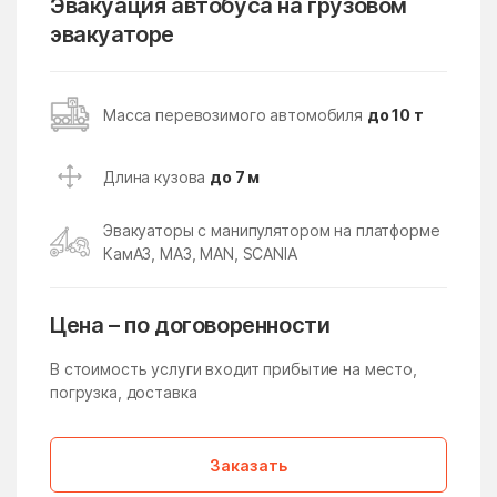
Эвакуация автобуса на грузовом
эвакуаторе
Кубинка
Кудиново
Кузнецы
Кузнечики
Кузяевского фарфорового
Куликово
Масса перевозимого автомобиля
до 10 т
завода
Куровское
Курсаково
Длина кузова
до 7 м
Левошево
Леонтьево
Эвакуаторы с манипулятором на платформе
Лесной
Лесной Городок
КамАЗ, МАЗ, MAN, SCANIA
Лесной поселок
Лесные Поляны
Цена – по договоренности
Лесхоза
Летний Отдых
Ликино
Ликино-Дулево
В стоимость услуги входит прибытие на место,
погрузка, доставка
Липицы
Литвиново
Лобня
Ловцы
Заказать
Ложки
Лоза