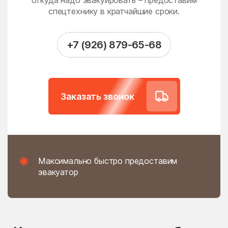
откуда надо эвакуировать – предоставим
Новодрожжино
Новое
спецтехнику в кратчайшие сроки.
Новое Гришино
Новоивановское
Новолотошино
Новоникольское
+7 (926) 879-65-68
Новопетровское
Новосёлки
Новосиньково
Новостройка
Новофедоровское
Новые Дома
Заказать звонок
поселение
Новый
Новый Быт
Новый Городок
Ногинск
Нудоль
Оболенск
Максимально быстро предоставим
Обухово
Огуднево
эвакуатор
Одинцово
Ожогино
Озерецкое
Октябрьский
Ольявидово
Онуфриево