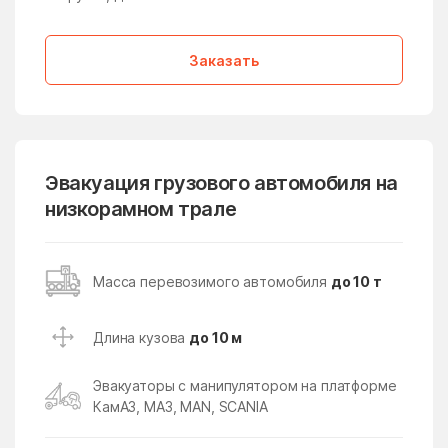
Медвежьи Озёра
медико-
инструментального
завода
Заказать
Менделеево
Мендюкино
Мечниково
Мещерино
Мещерский поселок
Мещерское
Эвакуация грузового автомобиля на
Мизиново
Микулино
низкорамном трале
Милицейский поселок
Мирный
Миронцево
Мисайлово
Масса перевозимого автомобиля
до 10 т
Михайлово-Ярцевское
Михали
поселение
Длина кузова
до 10 м
Михнево
Михнево
Эвакуаторы с манипулятором на платформе
Мишеронский
Мишутино
КамАЗ, МАЗ, MAN, SCANIA
Можайск
Мокрое