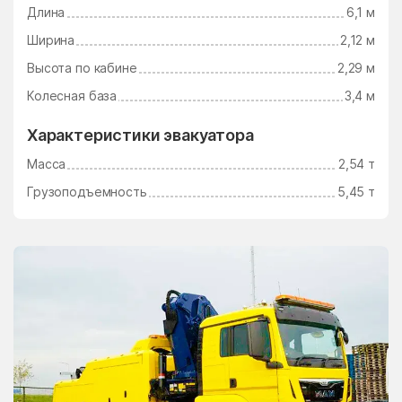
Длина
6,1 м
Электросталь
Электроугли
Ширина
2,12 м
Юдино
Южный Поселок
Высота по кабине
2,29 м
Юность
Юрцово
Колесная база
3,4 м
Ягунино
Ям
Характеристики эвакуатора
Ямкино
Ярополец
Масса
2,54 т
Яхрома
Грузоподъемность
5,45 т