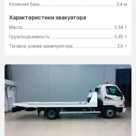
Ушаково
Фаустово
Колесная база
3,4 м
Федино
Федурново
Характеристики эвакуатора
Федюково
Филимоновское
Масса
2,54 т
Поселение
Грузоподъемность
5,45 т
Фосфоритный
Фруктовая
Тяговое усилие манипулятора
3,6 т
Фрязино
Фряново
Фуньково
Химки
Хлюпино
Хорлово
Хотьково
Хрипань
центр альной усадьбы
центральной усадьбы
совхоза Озёры
совхоза Мир
Цибино
Чайковского
Часцы
Чашниково
Челюскинский
Чемодурово