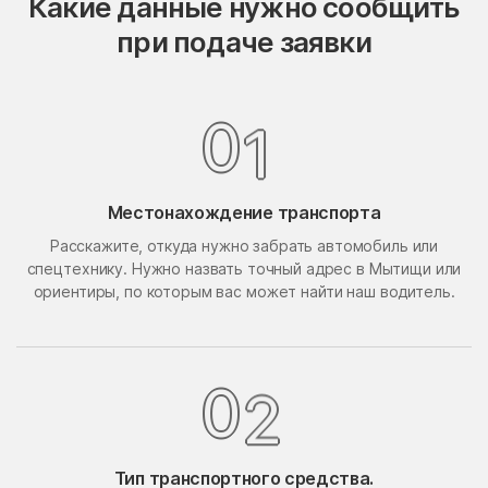
Какие данные нужно сообщить
Опалиха
опытного хозяйства
при подаче заявки
Ермолино
Орехово-Борисово
Орехово-Борисово
Северное
Южное
1
0
Орехово-Зуево
Орудьево
Осаново-Дубовое
Осташёво
Местонахождение транспорта
Островцы
Отрадное
Расскажите, откуда нужно забрать автомобиль или
Павлино
Павловская Слобода
спецтехнику. Нужно назвать точный адрес в Мытищи или
Павловский Посад
Павловское
ориентиры, по которым вас может найти наш водитель.
Первомайский
Первомайское Поселение
Пересвет
Пески
2
0
Петрово-Дальнее
Петровское
Петровское
Пешки
Тип транспортного средства.
Пирочи
Поварово