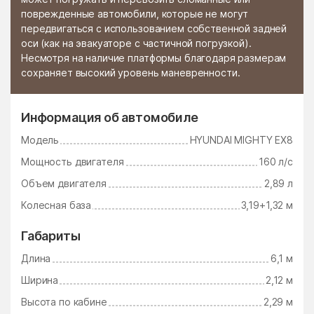
поврежденные автомобили, которые не могут
Стромынь
Ступино
передвигаться с использованием собственной задней
оси (как на эвакуаторе с частичной погрузкой).
Сычёво
Талдом
Несмотря на наличие платформы благодаря размерам
сохраняет высокий уровень маневренности.
Тарасково
Тарасовка
Татариново
Таширово
Информация об автомобиле
Теряево
Тимшино
Модель
HYUNDAI MIGHTY EX8
Томилино
Троицк
Мощность двигателя
160 л/с
Троицкое
Тропарёво
Объем двигателя
2,89 л
Туголесский Бор
Тучково
Колесная база
3,19+1,32 м
Уваровка
Удельная
Габариты
Узуново
Ульянино
Длина
6,1 м
Усады
Усово-Тупик
Ширина
2,12 м
Успенский
Ухтомский поселок
Высота по кабине
2,29 м