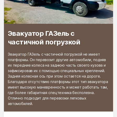
Раменской
Растуново
агрохимстанции РАОС
Ратчино
Рахманово
Редино
Реммаш
Эвакуатор ГАЗель с
Реутово
Речицы
частичной погрузкой
Решетниково
Решоткино
Ржавки
Рогачёво
Эвакуатор ГАЗель с частичной погрузкой не имеет
платформы. Он перевозит другие автомобили, подняв
Роговское Поселение
Родники
их передние колеса на заднюю часть своего кузова и
зафиксировав их с помощью специальных креплений.
Рождествено
Ромашково
Задняя колесная ось при этом остается на дороге.
Рошаль
Руза
Благодаря отсутствию платформы этот тип эвакуатора
имеет высокую маневренность и может работать там,
Румянцево
Рыбное
где более габаритная спецтехника бесполезна.
Отлично подходит для перевозки легковых
Рыболово
Рылеево
автомобилей.
Рязановский
Рязановское поселение