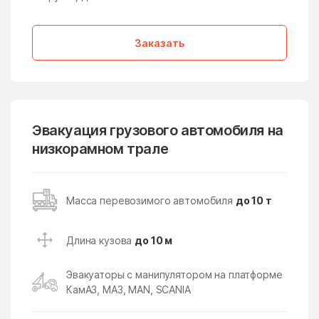
Медвежьи Озёра
медико-
инструментального
завода
Заказать
Менделеево
Мендюкино
Мечниково
Мещерино
Мещерский поселок
Мещерское
Эвакуация грузового автомобиля на
Мизиново
Микулино
низкорамном трале
Милицейский поселок
Мирный
Миронцево
Мисайлово
Масса перевозимого автомобиля
до 10 т
Михайлово-Ярцевское
Михали
поселение
Длина кузова
до 10 м
Михнево
Михнево
Эвакуаторы с манипулятором на платформе
Мишеронский
Мишутино
КамАЗ, МАЗ, MAN, SCANIA
Можайск
Мокрое