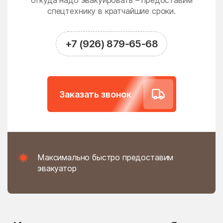
откуда надо эвакуировать – предоставим
Новодрожжино
Новое
спецтехнику в кратчайшие сроки.
Новое Гришино
Новоивановское
Новолотошино
Новоникольское
+7 (926) 879-65-68
Новопетровское
Новосёлки
Новосиньково
Новостройка
Новофедоровское
Новые Дома
Заказать звонок
поселение
Новый
Новый Быт
Новый Городок
Ногинск
Нудоль
Оболенск
Максимально быстро предоставим
Обухово
Огуднево
эвакуатор
Одинцово
Ожогино
Озерецкое
Октябрьский
Ольявидово
Онуфриево