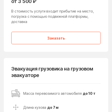
от 3 500 ₽
Жучки
Заболотье
В стоимость услуги входит прибытие на место,
Заворово
погрузка с помощью подвижной платформы,
Загорские Дали
доставка
Загорянский
Запрудня
Зарайск
Заречье
Заказать
Зарудня
Звездный Городок
Звенигород
Зверосовхоза
Зеленоград
Зеленоградский
Эвакуация грузовика на грузовом
Зелёный
Зендиково
эвакуаторе
Золотово
Зубово
Зюзино
Зябликово
Масса перевозимого автомобиля
до 10 т
Ивановское
Ивантеевка
Ивашково
Измайлово
Длина кузова
до 7 м