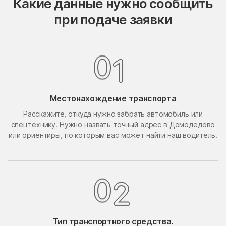
Какие данные нужно сообщить
Опалиха
опытного хозяйства
при подаче заявки
Ермолино
Орехово-Борисово
Орехово-Борисово
Северное
Южное
0
1
Орехово-Зуево
Орудьево
Осаново-Дубовое
Осташёво
Местонахождение транспорта
Островцы
Отрадное
Расскажите, откуда нужно забрать автомобиль или
Павлино
Павловская Слобода
спецтехнику. Нужно назвать точный адрес в Домодедово
Павловский Посад
Павловское
или ориентиры, по которым вас может найти наш водитель.
Первомайский
Первомайское Поселение
Пересвет
Пески
0
2
Петрово-Дальнее
Петровское
Петровское
Пешки
Тип транспортного средства.
Пирочи
Поварово