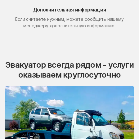
Поселок Свиблово
Поселок Сосновка
Дополнительная информация
Если считаете нужным, можете сообщить нашему
посёлок станции
Поселок Терехово
Бронницы
менеджеру дополнительную информацию.
Поселок Толстопальцево
Поселок Узкое
Поселок Шлюзы
Починки
Правдинский
Проводник
Эвакуатор всегда рядом - услуги
Пролетарский
Протвино
оказываем круглосуточно
Пуршево
Путилково
Пушкино
Пущино
Пышлицы
Радовицкий
Радужный
Радумля
Развилка
Район Аэропорт
Раменки
Раменское