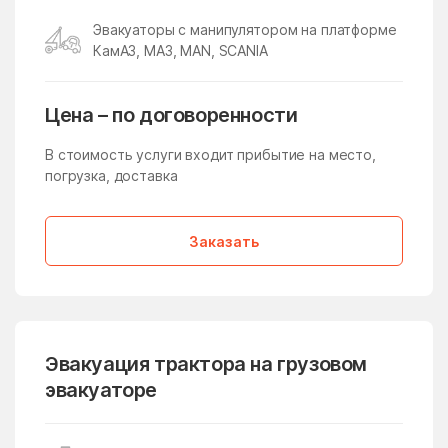
Икша
Ильинский
Эвакуаторы с манипулятором на платформе
Ильинский Погост
Ильинское
КамАЗ, МАЗ, MAN, SCANIA
Ильинское-Усово
Имени Дзержинского
имени Тельмана
имени Цюрупы
Цена – по договоренности
Инженерный-1
Истра
В стоимость услуги входит прибытие на место,
погрузка, доставка
Истра
Кабаново
Калининец
Каменское
Заказать
Каринское
Кашира
Киевский
Кировский
Клементьево
Кленовское Поселение
Климовск
Клин
Эвакуация трактора на грузовом
эвакуаторе
Клишева
Клишино
Княжево
Кожино