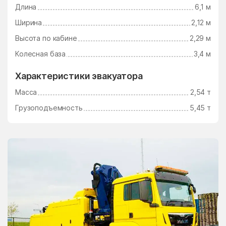
Длина
6,1 м
Электросталь
Электроугли
Ширина
2,12 м
Юдино
Южный Поселок
Высота по кабине
2,29 м
Юность
Юрцово
Колесная база
3,4 м
Ягунино
Ям
Характеристики эвакуатора
Ямкино
Ярополец
Масса
2,54 т
Яхрома
Грузоподъемность
5,45 т