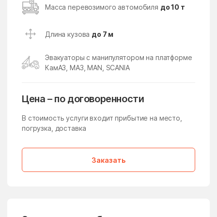
Кокошкино
Кокошкино Поселение
Масса перевозимого автомобиля
до 10 т
Коломна
Колычёво
Длина кузова
до 7 м
Колюбакино
Конезавода
Конобеево
Константиново
Эвакуаторы с манипулятором на платформе
КамАЗ, МАЗ, MAN, SCANIA
Королев
Корпуса
Кострово
Котельники
Цена – по договоренности
Красково
Красная Пойма
В стоимость услуги входит прибытие на место,
Красноармейск
Красногорск
погрузка, доставка
Краснозаводск
Краснознаменск
Краснознаменский
Краснопахорское
Заказать
Поселение
Красный Посёлок
Красный Путь
Кратово
Кривандино
Кривцово
Крюково