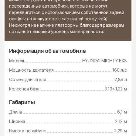
поврежденные автомобили, которые не могут
Стромынь
Ступино
передвигаться с использованием собственной задней
оси (как на эвакуаторе с частичной погрузкой).
Сычёво
Талдом
Несмотря на наличие платформы благодаря размерам
сохраняет высокий уровень маневренности.
Тарасково
Тарасовка
Татариново
Таширово
Информация об автомобиле
Теряево
Тимшино
Модель
HYUNDAI MIGHTY EX8
Томилино
Троицк
Мощность двигателя
160 л/с
Троицкое
Тропарёво
Объем двигателя
2,89 л
Туголесский Бор
Тучково
Колесная база
3,19+1,32 м
Уваровка
Удельная
Габариты
Узуново
Ульянино
Длина
6,1 м
Усады
Усово-Тупик
Ширина
2,12 м
Успенский
Ухтомский поселок
Высота по кабине
2,29 м