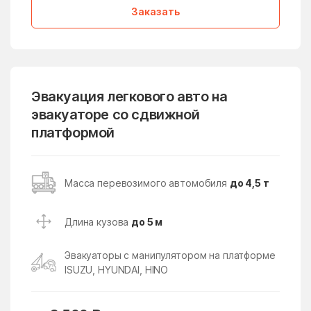
Заказать
Дмитровский Погост
Долгопрудный
дома отдыха Горки
Домодедово
Дорохово
Дорохово
Дрезна
Дрожжино
Эвакуация легкового авто на
эвакуаторе со сдвижной
Дружба
Дубна
платформой
Дубна
Дубнево
Дубовая Роща
Дубровицы
Масса перевозимого автомобиля
до 4,5 т
Дубровки
Евсеево
Егорьевск
Ельдигино
Длина кузова
до 5 м
Ершово
Жаворонки
Эвакуаторы с манипулятором на платформе
Железнодорожный
Железнодорожный
ISUZU, HYUNDAI, HINO
Жилёво
Житнево
Жуково
Жуковский