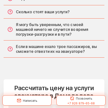
Сколько стоят ваши услуги?
Я могу быть уверенным, что с моей
машиной ничего не случится во время
погрузки-разгрузки и в пути?
Если в машине ехало трое пассажиров, вы
сможете отвезти их на эвакуаторе?
Рассчитать цену на услуги
эвакуатора в Домодедово
Позвонить
Написать
+7 926 879-65-68