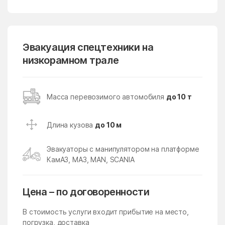
Лопатино
Лосино-Петровский
Лотошино
Лужники
Лунёво
Эвакуация спецтехники на
Луховицы
низкорамном трале
Лыткарино
Люберцы
Любучаны
Майдарово
Масса перевозимого автомобиля
до 10 т
Макариха
Макеево
Малаховка
Малая Дубна
Длина кузова
до 10 м
Малеевка
Малино
Эвакуаторы с манипулятором на платформе
Малые Вязёмы
Малышево
КамАЗ, МАЗ, MAN, SCANIA
Мамонтово
Манихино
Манушкино
Марусино
Цена – по договоренности
Марушкино
Марушкинское Поселение
В стоимость услуги входит прибытие на место,
Марфино
Масловский
погрузка, доставка