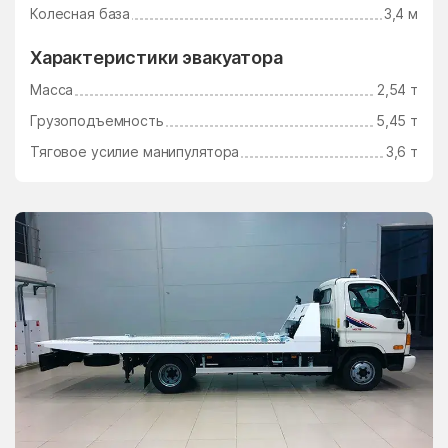
Ушаково
Фаустово
Колесная база
3,4 м
Федино
Федурново
Характеристики эвакуатора
Федюково
Филимоновское
Масса
2,54 т
Поселение
Грузоподъемность
5,45 т
Фосфоритный
Фруктовая
Тяговое усилие манипулятора
3,6 т
Фрязино
Фряново
Фуньково
Химки
Хлюпино
Хорлово
Хотьково
Хрипань
центр альной усадьбы
центральной усадьбы
совхоза Озёры
совхоза Мир
Цибино
Чайковского
Часцы
Чашниково
Челюскинский
Чемодурово