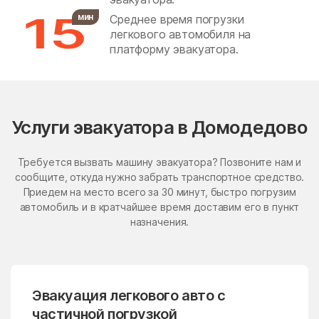
Село Красный Путь Деревня
15
Крюково Село Кузовлево
мин
Среднее время погрузки
Бронницы
Бужаниново
Кузьминское село Деревня
легкового автомобиля на
Куприяниха Деревня
Бужарово
Бутурлино
платформу эвакуатора.
Купчинино Деревня
Курганье Деревня Кутузово
Быково
Васильевское
Деревня Кучино Территория
Лесник Территория Лесное
Васильчиново
Васькино
Село Лобаново Деревня
Ловцово Деревня Лониха
Ваулово
Вельяминово
Деревня Лукино Село
Услуги эвакуатора в Домодедово
Лямцино Деревня Ляхово
Деревня Максимиха
Вербилки
Верея
Деревня Мансурово
Требуется вызвать машину эвакуатора? Позвоните нам и
Деревня Матчино Деревня
Верея
Верзилово
Минаево Деревня Митино
сообщите, откуда нужно забрать транспортное средство.
Михайловское село
Приедем на место всего за 30 минут, быстро погрузим
Веселёво
Виноградово
Деревня Михеево Деревня
автомобиль и в кратчайшее время доставим его в пункт
Мотякино Деревня Немцово
Власиха
ВНИИССОК
назначения.
Никитское село Деревня
Новленское Деревня
Внуковское поселение
Воздвиженское
Новлянское Деревня
Новосъяново Деревня
Образцово Деревня
Володарского
Волоколамск
Овчинки Деревня Одинцово
Деревня Острожки Деревня
Эвакуация легкового авто с
Волчёнки
Вороновское Поселение
Павловское Деревня
частичной погрузкой
Парышево Деревня Пестово
Воскресенск
Воскресенское