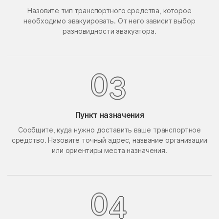
Назовите тип транспортного средства, которое
Поведники
Подолино
необходимо эвакуировать. От него зависит выбор
Подольск
Подольской машинно-
разновидности эвакуатора.
испытательной станции
Подосинки
Покровское
Попово
Поречье
0
3
Поселок Акулово
Поселок Бутово
Поселок Главмосстроя
Поселок Загорье
Пункт назначения
Поселок Заречье
Поселок Измайловская
Сообщите, куда нужно доставить ваше транспортное
Пасека
средство. Назовите точный адрес, название организации
поселок имени
Поселок Лесные
или ориентиры места назначения.
Воровского
Сторожки
Поселок Липки
Поселок Матвеевское
Поселок Мневники
Поселок Новобутаково
0
4
Нижние
Поселок Подушкино
Поселок Рублево