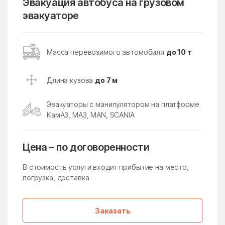
Эвакуация автобуса на грузовом
эвакуаторе
Кубинка
Кудиново
Кузнецы
Кузнечики
Кузяевского фарфорового
Куликово
Масса перевозимого автомобиля
до 10 т
завода
Куровское
Курсаково
Длина кузова
до 7 м
Левошево
Леонтьево
Эвакуаторы с манипулятором на платформе
Лесной
Лесной Городок
КамАЗ, МАЗ, MAN, SCANIA
Лесной поселок
Лесные Поляны
Цена – по договоренности
Лесхоза
Летний Отдых
Ликино
Ликино-Дулево
В стоимость услуги входит прибытие на место,
погрузка, доставка
Липицы
Литвиново
Лобня
Ловцы
Заказать
Ложки
Лоза