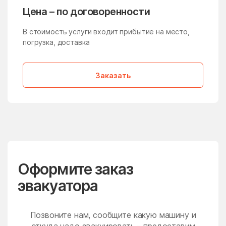
Молзино
Молодёжный
Цена – по договоренности
Молоково
Монино
В стоимость услуги входит прибытие на место,
Московская Область
Мостовик
погрузка, доставка
Мытищи
Нагатино-Садовники
Заказать
Назарьево
Наро-Фоминск
Нарынка
Нахабино
Негомож
Некрасовский
Нелидово
Немчиновка
Непецино
Нестерово
Оформите заказ
Нижнее Хорошово
Никитское
эвакуатора
Никоновское
Новая Ольховка
Новобратцевский
Нововолково
поселок
Позвоните нам, сообщите какую машину и