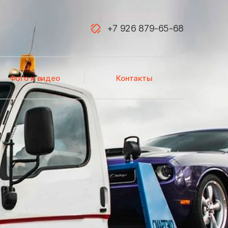
+7 926 879-65-68
Акатьево
Фото и видео
Контакты
Алфимово
Атепцево
Аэропорт Домодедово
Балашиха
Белоозёрский
Березнецово
Бирюлево Восточное
Большевик
Большое Буньково