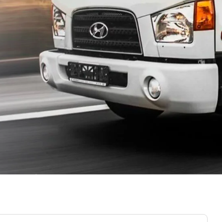
Большое Руново
Борозда
Брёхово
Бронницы
Бутурлино
Быково
Васькино
Ваулово
о
Верея
Верея
о
Виноградово
Власиха
Воздвиженское
Володарского
Вороновское Поселение
Воскресенск
Восточный поселок
Восход
Вялки
Газопроводск
Гжель
Гжельского кирпичного
завода
Головачёво
Головково
е