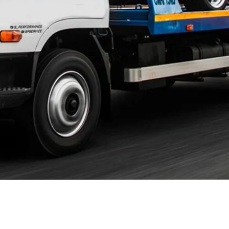
Братеево
Бужаниново
Васильевское
Вельяминово
Верзилово
ВНИИССОК
Волоколамск
Воскресенское Поселение
Всеволодово
Гальчино
Глебовский
Гололобово