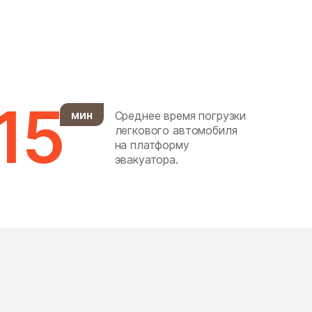
Горки Ленинские
Городище
Гребнево
дачного хозяйства
15
Архангельское
мин
Среднее время погрузки
легкового автомобиля
Демихово
на платформу
эвакуатора.
Деревня Марфино
Десеновское Поселение
Долгопрудный
Дорохово
Дубна
Дубровицы
Ельдигино