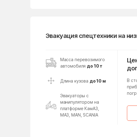
Михайлово-Ярцевское
поселение
Мишеронский
Эвакуация спецтехники на ни
Молзино
Московская Область
Назарьево
Цен
Масса перевозимого
автомобиля
до 10 т
Негомож
до
Непецино
В ст
Длина кузова
до 10 м
приб
Никоновское
погр
Эвакуаторы с
Новодрожжино
манипулятором на
платформе КамАЗ,
Новолотошино
МАЗ, MAN, SCANIA
Новосиньково
Новый