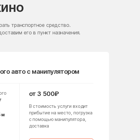
кино
Железнодорожный
Жуковский
рать транспортное средство.
Загорские Дали
доставим его в пункт назначения.
Заречье
Зверосовхоза
Зендиково
ого авто с манипулятором
Зябликово
Измайлово
от 3 500₽
ого
Ильинское
т
В стоимость услуги входит
имени Цюрупы
прибытие на место, погрузка
5 м
Кабаново
с помощью манипулятора,
доставка
Кашира
а