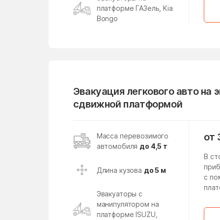
Киевский
платформе ГАЗель, Kia
Климовск
Bongo
Княжево
Коломна
Конобеево
Кострово
Эвакуация легкового авто на 
сдвижной платформой
Красноармейск
Краснознаменский
от 
Масса перевозимого
Кратово
автомобиля
до 4,5 т
В ст
Кубинка
приб
Длина кузова
до 5 м
с п
Кузяевского фарфорового
плат
завода
Эвакуаторы с
манипулятором на
Левошево
платформе ISUZU,