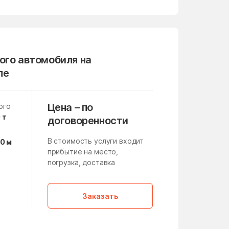
Михнево
Мокрое
ого автомобиля на
Монино
ле
Нагатино-Садовники
Нахабино
Цена – по
ого
Немчиновка
 т
договоренности
Никитское
В стоимость услуги входит
10 м
Нововолково
прибытие на место,
погрузка, доставка
Новоивановское
а
Новосёлки
,
Заказать
Новые Дома
Ногинск