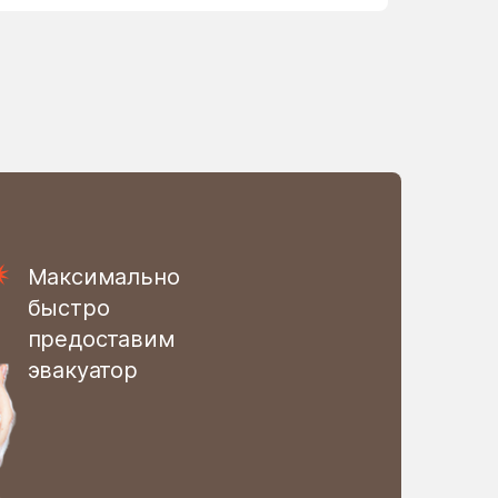
Огуднево
Октябрьский
опытного хозяйства
Ермолино
Орудьево
Отрадное
Павловское
Максимально
Пески
быстро
предоставим
Пешки
эвакуатор
Подолино
Покровское
Поселок Бутово