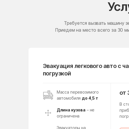
Усл
Дачный поселок Черкизово
Ершово
Деревня Чернозёмово
Микрорайон Чистые Пруды
Деревня Шаблыкино Деревн
Жилёво
Требуется вызвать машину э
Щеглово Деревня Якшино
Автодорога Ярославское
Жучки
Приедем на место всего за 30 ми
шоссе
Загорянский
Зарудня
Зеленоград
Эвакуация легкового авто с ч
Золотово
погрузкой
Ивановское
Икша
от 
Масса перевозимого
автомобиля
до 4,5 т
Ильинское-Усово
В ст
Инженерный-1
Длина кузова
– не
приб
ограничена
погр
Калининец
Эвакуаторы на