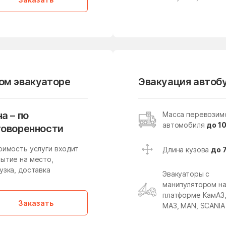
Лесные Поляны
Лесхоза
Ликино-Дулево
Липицы
Ловцы
Ложки
Лосино-Петровский
Лотошино
Луховицы
Лыткарино
вом эвакуаторе
Эвакуация автобу
Майдарово
Макариха
Малая Дубна
Малеевка
а – по
Масса перевозим
автомобиля
до 10
Малышево
Мамонтово
говоренности
Марусино
Марушкино
оимость услуги входит
Длина кузова
до 
ытие на место,
Масловский
Медвежьи Озёра
узка, доставка
Эвакуаторы с
манипулятором н
Мендюкино
Мечниково
платформе КамАЗ
Заказать
Мещерское
Мизиново
МАЗ, MAN, SCANIA
Мирный
Миронцево