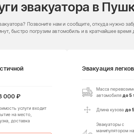
уги эвакуатора в Пуш
Жаворонки
Железнодорожный
я
Житнево
Жуково
вакуатора? Позвоните нам и сообщите, откуда нужно заб
Заболотье
Заворово
нут, быстро погрузим автомобиль и в кратчайшее время 
Запрудня
Зарайск
Звездный Городок
Звенигород
Зеленоградский
Зелёный
астичной
Эвакуация легков
Зубово
Зюзино
Ивантеевка
Ивашково
Масса перевозим
Ильинский
Ильинский Погост
автомобиля
до 5 
3 000 ₽
Имени Дзержинского
имени Тельмана
оимость услуги входит
Длина кузова
до 
Истра
Истра
ытие на место,
узка, доставка
Каменское
Каринское
Эвакуаторы с
манипулятором н