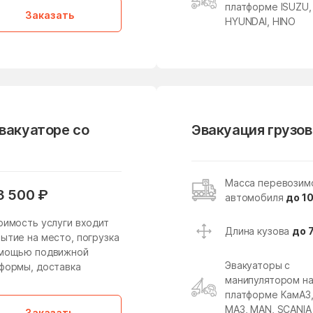
Кировский
Клементьево
платформе ISUZU,
Заказать
HYUNDAI, HINO
Клин
Клишева
Кожино
Кокошкино
Колычёво
Колюбакино
Константиново
Королев
Котельники
Красково
эвакуаторе со
Эвакуация грузов
Красногорск
Краснозаводск
Краснопахорское
Красный Посёлок
Масса перевозим
Поселение
3 500 ₽
автомобиля
до 10
Кривандино
Кривцово
оимость услуги входит
Длина кузова
до 
Кудиново
Кузнецы
ытие на место, погрузка
омощью подвижной
Куликово
Куровское
Эвакуаторы с
формы, доставка
манипулятором н
Леонтьево
Лесной
платформе КамАЗ
МАЗ, MAN, SCANIA
Заказать