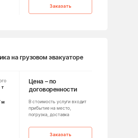
Кленовское Поселение
Заказать
Клишино
Кокошкино Поселение
Конезавода
Корпуса
Красная Пойма
ика на грузовом эвакуаторе
Краснознаменск
Красный Путь
Цена – по
ого
 т
договоренности
Крюково
В стоимость услуги входит
7 м
Кузнечики
прибытие на место,
Курсаково
погрузка, доставка
а
Лесной Городок
,
Заказать