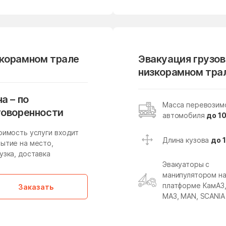
Михали
Михнево
Мишутино
Можайск
зкорамном трале
Молодёжный
Молоково
Эвакуация грузов
низкорамном тра
Мостовик
Мытищи
Наро-Фоминск
Нарынка
а – по
Масса перевозим
Некрасовский
Нелидово
говоренности
автомобиля
до 10
Нестерово
Нижнее Хорошово
оимость услуги входит
Длина кузова
до 
ытие на место,
Новая Ольховка
Новобратцевский поселок
узка, доставка
Новое
Новое Гришино
Эвакуаторы с
манипулятором н
Новоникольское
Новопетровское
платформе КамАЗ
Заказать
МАЗ, MAN, SCANIA
Новостройка
Новофедоровское
поселение
Новый Быт
Новый Городок