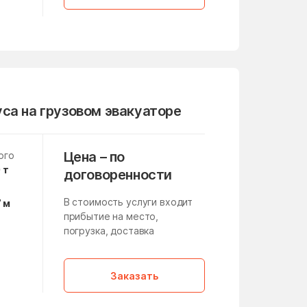
Летний Отдых
Литвиново
Лоза
Лужники
Люберцы
са на грузовом эвакуаторе
Макеево
Малино
Цена – по
ого
 т
Манихино
договоренности
Марушкинское Поселение
В стоимость услуги входит
7 м
прибытие на место,
медико-инструментального
завода
погрузка, доставка
а
Мещерино
,
Заказать
Микулино
Мисайлово