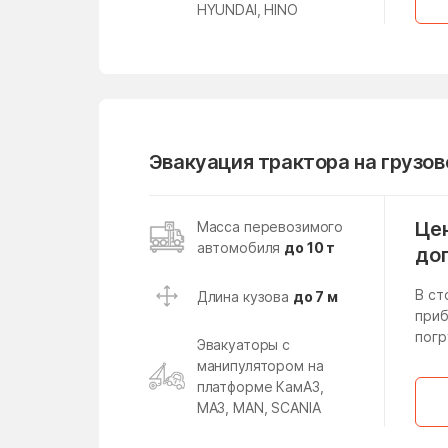
Лесной поселок
HYUNDAI, HINO
Ликино
Лобня
Лопатино
Лунёво
Эвакуация трактора на грузо
Любучаны
Малаховка
Цен
Масса перевозимого
автомобиля
до 10 т
Малые Вязёмы
до
Манушкино
В ст
Длина кузова
до 7 м
приб
Марфино
погр
Эвакуаторы с
манипулятором на
Менделеево
платформе КамАЗ,
Мещерский поселок
МАЗ, MAN, SCANIA
Милицейский поселок