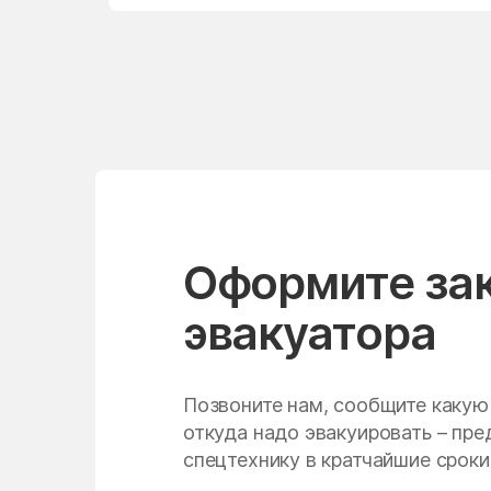
Нудоль
Одинцово
Ольявидово
Орехово-Борисово
Северное
Осаново-Дубовое
Павлино
Оформите за
Первомайский
эвакуатора
Петрово-Дальнее
Пирочи
Позвоните нам, сообщите какую
Подольск
откуда надо эвакуировать – пр
спецтехнику в кратчайшие сроки
Попово