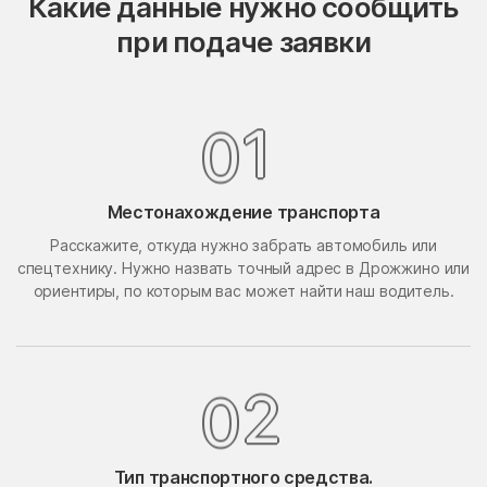
Какие данные нужно сообщить
Опалиха
опытного хозяйства
при подаче заявки
Ермолино
Орехово-Борисово
Орехово-Борисово
Северное
Южное
1
0
Орехово-Зуево
Орудьево
Осаново-Дубовое
Осташёво
Местонахождение транспорта
Островцы
Отрадное
Расскажите, откуда нужно забрать автомобиль или
Павлино
Павловская Слобода
спецтехнику. Нужно назвать точный адрес в Дрожжино или
Павловский Посад
Павловское
ориентиры, по которым вас может найти наш водитель.
Первомайский
Первомайское Поселение
Пересвет
Пески
2
0
Петрово-Дальнее
Петровское
Петровское
Пешки
Тип транспортного средства.
Пирочи
Поварово