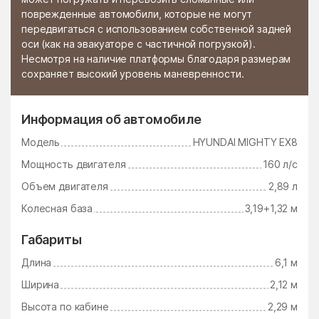
поврежденные автомобили, которые не могут
Стромынь
Ступино
передвигаться с использованием собственной задней
оси (как на эвакуаторе с частичной погрузкой).
Сычёво
Талдом
Несмотря на наличие платформы благодаря размерам
сохраняет высокий уровень маневренности.
Тарасково
Тарасовка
Татариново
Таширово
Информация об автомобиле
Теряево
Тимшино
Модель
HYUNDAI MIGHTY EX8
Томилино
Троицк
Мощность двигателя
160 л/с
Троицкое
Тропарёво
Объем двигателя
2,89 л
Туголесский Бор
Тучково
Колесная база
3,19+1,32 м
Уваровка
Удельная
Габариты
Узуново
Ульянино
Длина
6,1 м
Усады
Усово-Тупик
Ширина
2,12 м
Успенский
Ухтомский поселок
Высота по кабине
2,29 м