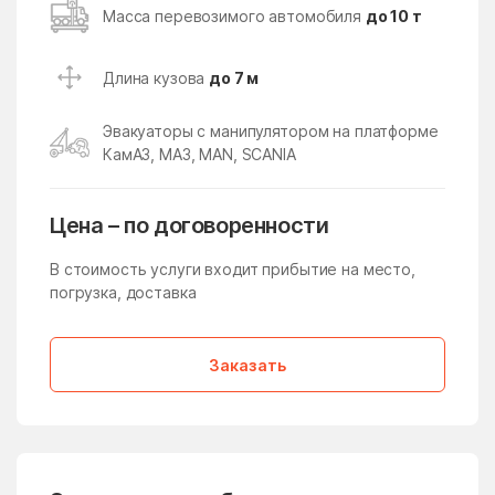
Кокошкино
Кокошкино Поселение
Масса перевозимого автомобиля
до 10 т
Коломна
Колычёво
Длина кузова
до 7 м
Колюбакино
Конезавода
Конобеево
Константиново
Эвакуаторы с манипулятором на платформе
КамАЗ, МАЗ, MAN, SCANIA
Королев
Корпуса
Кострово
Котельники
Цена – по договоренности
Красково
Красная Пойма
В стоимость услуги входит прибытие на место,
Красноармейск
Красногорск
погрузка, доставка
Краснозаводск
Краснознаменск
Краснознаменский
Краснопахорское
Заказать
Поселение
Красный Посёлок
Красный Путь
Кратово
Кривандино
Кривцово
Крюково