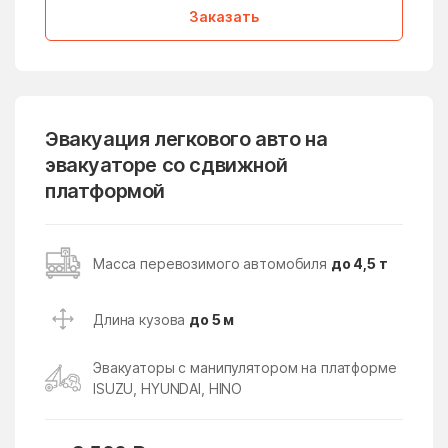
Заказать
Дмитровский Погост
Долгопрудный
дома отдыха Горки
Домодедово
Дорохово
Дорохово
Дрезна
Дрожжино
Эвакуация легкового авто на
эвакуаторе со сдвижной
Дружба
Дубна
платформой
Дубна
Дубнево
Дубовая Роща
Дубровицы
Масса перевозимого автомобиля
до 4,5 т
Дубровки
Евсеево
Егорьевск
Ельдигино
Длина кузова
до 5 м
Ершово
Жаворонки
Эвакуаторы с манипулятором на платформе
Железнодорожный
Железнодорожный
ISUZU, HYUNDAI, HINO
Жилёво
Житнево
Жуково
Жуковский