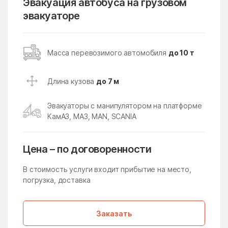
Эвакуация автобуса на грузовом
эвакуаторе
Кубинка
Кудиново
Кузнецы
Кузнечики
Кузяевского фарфорового
Куликово
Масса перевозимого автомобиля
до 10 т
завода
Куровское
Курсаково
Длина кузова
до 7 м
Левошево
Леонтьево
Эвакуаторы с манипулятором на платформе
Лесной
Лесной Городок
КамАЗ, МАЗ, MAN, SCANIA
Лесной поселок
Лесные Поляны
Цена – по договоренности
Лесхоза
Летний Отдых
Ликино
Ликино-Дулево
В стоимость услуги входит прибытие на место,
погрузка, доставка
Липицы
Литвиново
Лобня
Ловцы
Заказать
Ложки
Лоза