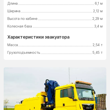
Длина
6,1 м
Электросталь
Электроугли
Ширина
2,12 м
Юдино
Южный Поселок
Высота по кабине
2,29 м
Юность
Юрцово
Колесная база
3,4 м
Ягунино
Ям
Характеристики эвакуатора
Ямкино
Ярополец
Масса
2,54 т
Яхрома
Грузоподъемность
5,45 т