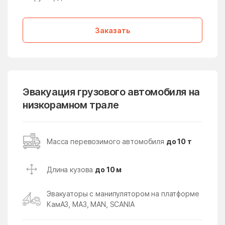
Медвежьи Озёра
медико-
инструментального
завода
Заказать
Менделеево
Мендюкино
Мечниково
Мещерино
Мещерский поселок
Мещерское
Эвакуация грузового автомобиля на
Мизиново
Микулино
низкорамном трале
Милицейский поселок
Мирный
Миронцево
Мисайлово
Масса перевозимого автомобиля
до 10 т
Михайлово-Ярцевское
Михали
поселение
Длина кузова
до 10 м
Михнево
Михнево
Эвакуаторы с манипулятором на платформе
Мишеронский
Мишутино
КамАЗ, МАЗ, MAN, SCANIA
Можайск
Мокрое