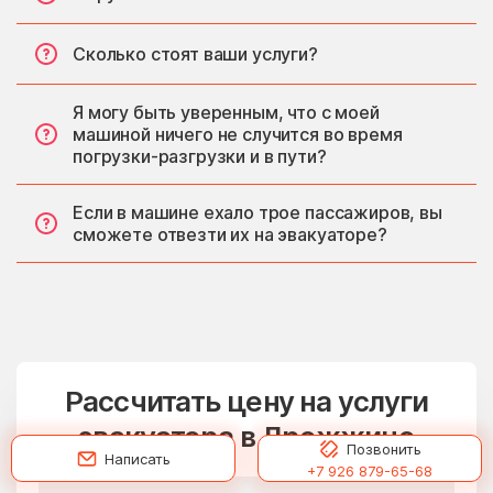
Сколько стоят ваши услуги?
Я могу быть уверенным, что с моей
машиной ничего не случится во время
погрузки-разгрузки и в пути?
Если в машине ехало трое пассажиров, вы
сможете отвезти их на эвакуаторе?
Рассчитать цену на услуги
эвакуатора в Дрожжино
Позвонить
Написать
+7 926 879-65-68