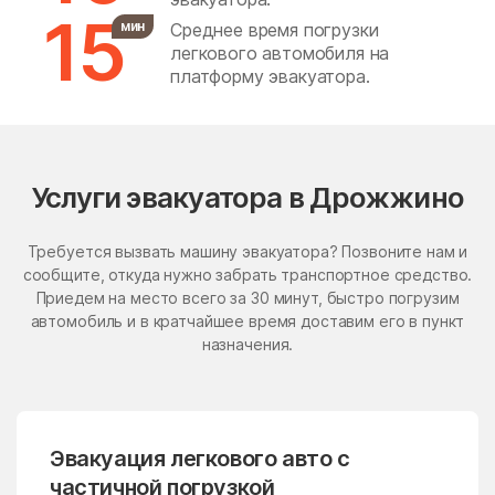
15
мин
Среднее время погрузки
Бронницы
Бужаниново
легкового автомобиля на
Бужарово
Бутурлино
платформу эвакуатора.
Быково
Васильевское
Васильчиново
Васькино
Ваулово
Вельяминово
Услуги эвакуатора в Дрожжино
Вербилки
Верея
Требуется вызвать машину эвакуатора? Позвоните нам и
Верея
Верзилово
сообщите, откуда нужно забрать транспортное средство.
Приедем на место всего за 30 минут, быстро погрузим
Веселёво
Виноградово
автомобиль и в кратчайшее время доставим его в пункт
Власиха
ВНИИССОК
назначения.
Внуковское поселение
Воздвиженское
Володарского
Волоколамск
Эвакуация легкового авто с
Волчёнки
Вороновское Поселение
частичной погрузкой
Воскресенск
Воскресенское