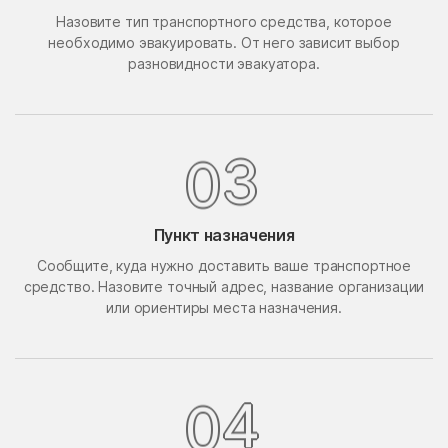
Назовите тип транспортного средства, которое
Поведники
Подолино
необходимо эвакуировать. От него зависит выбор
Подольск
Подольской машинно-
разновидности эвакуатора.
испытательной станции
Подосинки
Покровское
3
0
Попово
Поречье
Поселок Акулово
Поселок Бутово
Поселок Главмосстроя
Поселок Загорье
Пункт назначения
Поселок Заречье
Поселок Измайловская
Сообщите, куда нужно доставить ваше транспортное
Пасека
средство. Назовите точный адрес, название организации
поселок имени
Поселок Лесные
или ориентиры места назначения.
Воровского
Сторожки
Поселок Липки
Поселок Матвеевское
4
0
Поселок Мневники
Поселок Новобутаково
Нижние
Поселок Подушкино
Поселок Рублево