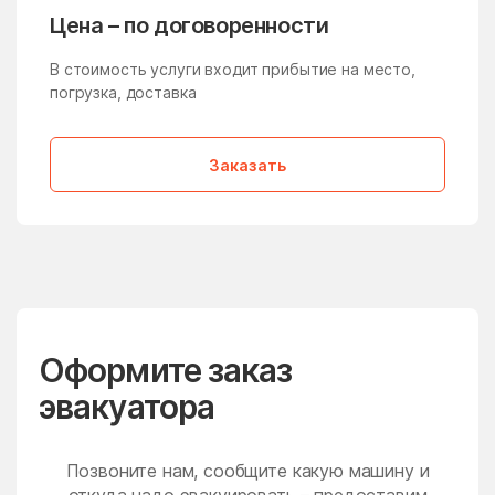
Молзино
Молодёжный
Цена – по договоренности
Молоково
Монино
В стоимость услуги входит прибытие на место,
Московская Область
Мостовик
погрузка, доставка
Мытищи
Нагатино-Садовники
Заказать
Назарьево
Наро-Фоминск
Нарынка
Нахабино
Негомож
Некрасовский
Нелидово
Немчиновка
Непецино
Нестерово
Оформите заказ
Нижнее Хорошово
Никитское
эвакуатора
Никоновское
Новая Ольховка
Новобратцевский
Нововолково
поселок
Позвоните нам, сообщите какую машину и