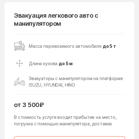
Горки-2
Городище
Горшково
Горы
Эвакуация легкового авто с
манипулятором
государственного
Гребнево
племенного завода
Константиново
Губино
Давыдово
Масса перевозимого автомобиля
до 5 т
Данки
дачного хозяйства
Архангельское
Длина кузова
до 5 м
Деденёво
Дединово
Эвакуаторы с манипулятором на платформе
Дедовск
Демихово
ISUZU, HYUNDAI, HINO
Дергаево
Деревня Борки
Деревня Грибки
Деревня Марфино
от 3 500₽
Деревня Немчиново
Деревня Сколково
В стоимость услуги входит прибытие на место,
погрузка с помощью манипулятора, доставка
Деревня Толстопальцево
Десеновское Поселение
Дзержинский
Дмитров