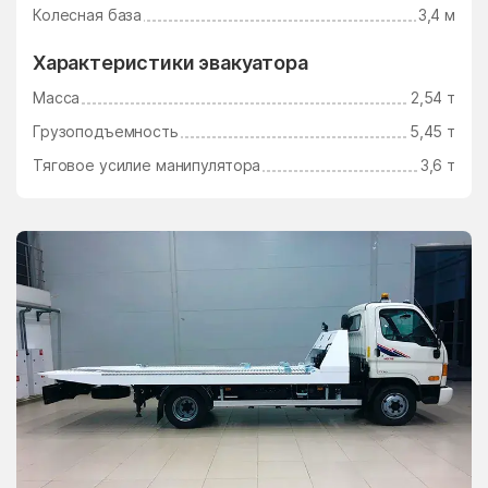
Ушаково
Фаустово
Колесная база
3,4 м
Федино
Федурново
Характеристики эвакуатора
Федюково
Филимоновское
Масса
2,54 т
Поселение
Грузоподъемность
5,45 т
Фосфоритный
Фруктовая
Тяговое усилие манипулятора
3,6 т
Фрязино
Фряново
Фуньково
Химки
Хлюпино
Хорлово
Хотьково
Хрипань
центр альной усадьбы
центральной усадьбы
совхоза Озёры
совхоза Мир
Цибино
Чайковского
Часцы
Чашниково
Челюскинский
Чемодурово