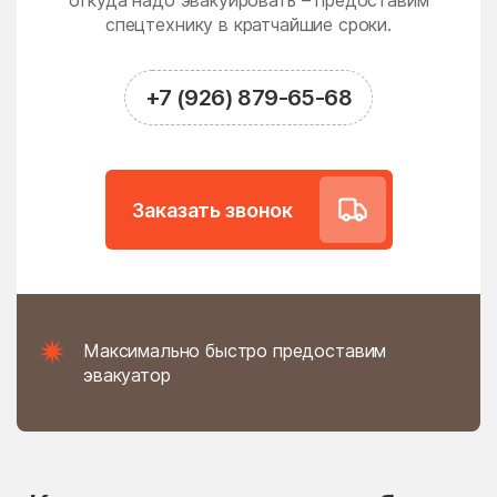
откуда надо эвакуировать – предоставим
Новодрожжино
Новое
спецтехнику в кратчайшие сроки.
Новое Гришино
Новоивановское
Новолотошино
Новоникольское
+7 (926) 879-65-68
Новопетровское
Новосёлки
Новосиньково
Новостройка
Новофедоровское
Новые Дома
Заказать звонок
поселение
Новый
Новый Быт
Новый Городок
Ногинск
Нудоль
Оболенск
Максимально быстро предоставим
Обухово
Огуднево
эвакуатор
Одинцово
Ожогино
Озерецкое
Октябрьский
Ольявидово
Онуфриево