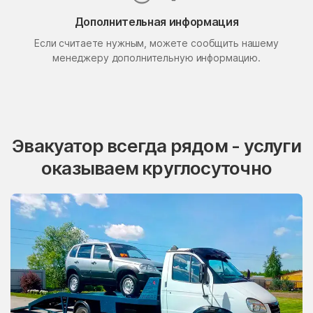
Поселок Свиблово
Поселок Сосновка
Дополнительная информация
Если считаете нужным, можете сообщить нашему
посёлок станции
Поселок Терехово
Бронницы
менеджеру дополнительную информацию.
Поселок Толстопальцево
Поселок Узкое
Поселок Шлюзы
Починки
Правдинский
Проводник
Эвакуатор всегда рядом - услуги
Пролетарский
Протвино
оказываем круглосуточно
Пуршево
Путилково
Пушкино
Пущино
Пышлицы
Радовицкий
Радужный
Радумля
Развилка
Район Аэропорт
Раменки
Раменское