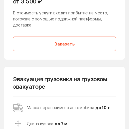
от 3 500 ₽
Жучки
Заболотье
В стоимость услуги входит прибытие на место,
Заворово
погрузка с помощью подвижной платформы,
Загорские Дали
доставка
Загорянский
Запрудня
Зарайск
Заречье
Заказать
Зарудня
Звездный Городок
Звенигород
Зверосовхоза
Зеленоград
Зеленоградский
Эвакуация грузовика на грузовом
Зелёный
Зендиково
эвакуаторе
Золотово
Зубово
Зюзино
Зябликово
Масса перевозимого автомобиля
до 10 т
Ивановское
Ивантеевка
Ивашково
Измайлово
Длина кузова
до 7 м