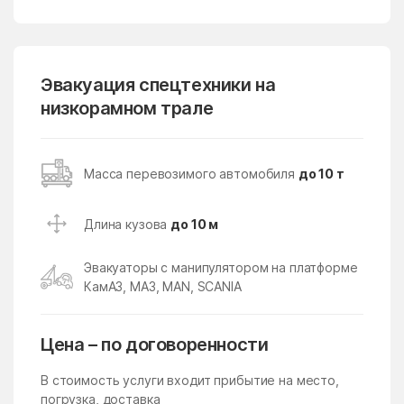
Лопатино
Лосино-Петровский
Лотошино
Лужники
Лунёво
Эвакуация спецтехники на
Луховицы
низкорамном трале
Лыткарино
Люберцы
Любучаны
Майдарово
Масса перевозимого автомобиля
до 10 т
Макариха
Макеево
Малаховка
Малая Дубна
Длина кузова
до 10 м
Малеевка
Малино
Эвакуаторы с манипулятором на платформе
Малые Вязёмы
Малышево
КамАЗ, МАЗ, MAN, SCANIA
Мамонтово
Манихино
Манушкино
Марусино
Цена – по договоренности
Марушкино
Марушкинское Поселение
В стоимость услуги входит прибытие на место,
Марфино
Масловский
погрузка, доставка