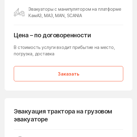
Икша
Ильинский
Эвакуаторы с манипулятором на платформе
Ильинский Погост
Ильинское
КамАЗ, МАЗ, MAN, SCANIA
Ильинское-Усово
Имени Дзержинского
имени Тельмана
имени Цюрупы
Цена – по договоренности
Инженерный-1
Истра
В стоимость услуги входит прибытие на место,
погрузка, доставка
Истра
Кабаново
Калининец
Каменское
Заказать
Каринское
Кашира
Киевский
Кировский
Клементьево
Кленовское Поселение
Климовск
Клин
Эвакуация трактора на грузовом
эвакуаторе
Клишева
Клишино
Княжево
Кожино