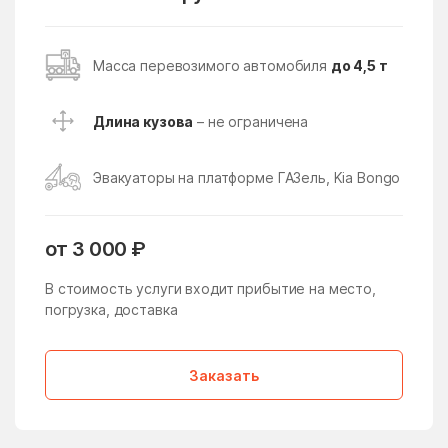
Поселение
Восточное Измайлово
Восточный поселок
Масса перевозимого автомобиля
до 4,5 т
Восход
Всеволодово
Высоковск
Вялки
Длина кузова
– не ограничена
Газопроводск
Гальчино
Эвакуаторы на платформе ГАЗель, Kia Bongo
Гарь-Покровское
Гжель
Гжельского кирпичного
Глебовский
завода
от 3 000 ₽
Голицыно
Головачёво
В стоимость услуги входит прибытие на место,
погрузка, доставка
Головково
Гололобово
Голубое
Горетово
Заказать
Горки
Горки Ленинские
Горки Ленинские
Горки-10