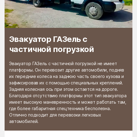
Раменской
Растуново
агрохимстанции РАОС
Ратчино
Рахманово
Редино
Реммаш
Эвакуатор ГАЗель с
Реутово
Речицы
частичной погрузкой
Решетниково
Решоткино
Ржавки
Рогачёво
Эвакуатор ГАЗель с частичной погрузкой не имеет
платформы. Он перевозит другие автомобили, подняв
Роговское Поселение
Родники
их передние колеса на заднюю часть своего кузова и
зафиксировав их с помощью специальных креплений.
Рождествено
Ромашково
Задняя колесная ось при этом остается на дороге.
Рошаль
Руза
Благодаря отсутствию платформы этот тип эвакуатора
имеет высокую маневренность и может работать там,
Румянцево
Рыбное
где более габаритная спецтехника бесполезна.
Отлично подходит для перевозки легковых
Рыболово
Рылеево
автомобилей.
Рязановский
Рязановское поселение