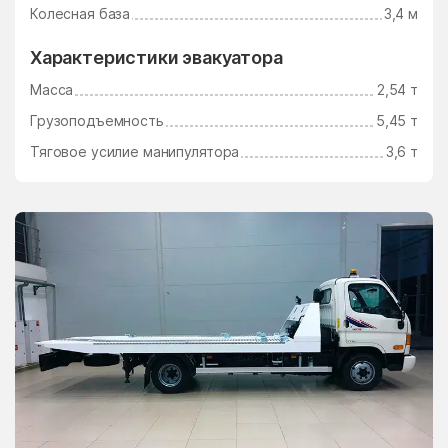
Ушаково
Фаустово
Колесная база
3,4 м
Федино
Федурново
Характеристики эвакуатора
Федюково
Филимоновское
Масса
2,54 т
Поселение
Грузоподъемность
5,45 т
Фосфоритный
Фруктовая
Тяговое усилие манипулятора
3,6 т
Фрязино
Фряново
Фуньково
Химки
Хлюпино
Хорлово
Хотьково
Хрипань
центр альной усадьбы
центральной усадьбы
совхоза Озёры
совхоза Мир
Цибино
Чайковского
Часцы
Чашниково
Челюскинский
Чемодурово