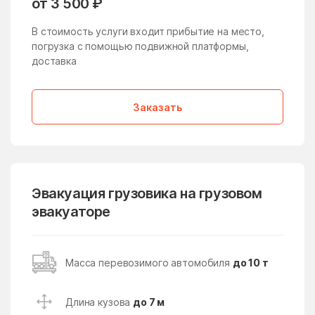
от 3 500 ₽
Жучки
Заболотье
В стоимость услуги входит прибытие на место,
Заворово
погрузка с помощью подвижной платформы,
Загорские Дали
доставка
Загорянский
Запрудня
Зарайск
Заречье
Заказать
Зарудня
Звездный Городок
Звенигород
Зверосовхоза
Зеленоград
Зеленоградский
Эвакуация грузовика на грузовом
Зелёный
Зендиково
эвакуаторе
Золотово
Зубово
Зюзино
Зябликово
Масса перевозимого автомобиля
до 10 т
Ивановское
Ивантеевка
Ивашково
Измайлово
Длина кузова
до 7 м