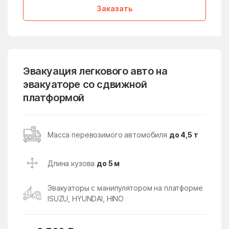
Заказать
Дмитровский Погост
Долгопрудный
дома отдыха Горки
Домодедово
Дорохово
Дорохово
Дрезна
Дрожжино
Эвакуация легкового авто на
эвакуаторе со сдвижной
Дружба
Дубна
платформой
Дубна
Дубнево
Дубовая Роща
Дубровицы
Масса перевозимого автомобиля
до 4,5 т
Дубровки
Евсеево
Егорьевск
Ельдигино
Длина кузова
до 5 м
Ершово
Жаворонки
Эвакуаторы с манипулятором на платформе
Железнодорожный
Железнодорожный
ISUZU, HYUNDAI, HINO
Жилёво
Житнево
Жуково
Жуковский