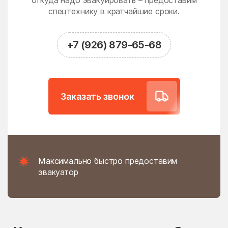
откуда надо эвакуировать – предоставим
Новодрожжино
Новое
спецтехнику в кратчайшие сроки.
Новое Гришино
Новоивановское
Новолотошино
Новоникольское
+7 (926) 879-65-68
Новопетровское
Новосёлки
Новосиньково
Новостройка
Новофедоровское
Новые Дома
Заказать звонок
поселение
Новый
Новый Быт
Новый Городок
Ногинск
Нудоль
Оболенск
Максимально быстро предоставим
Обухово
Огуднево
эвакуатор
Одинцово
Ожогино
Озерецкое
Октябрьский
Ольявидово
Онуфриево