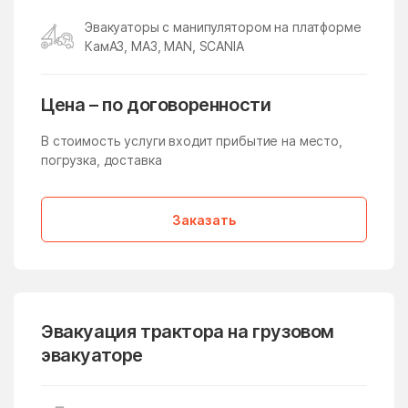
Икша
Ильинский
Эвакуаторы с манипулятором на платформе
Ильинский Погост
Ильинское
КамАЗ, МАЗ, MAN, SCANIA
Ильинское-Усово
Имени Дзержинского
имени Тельмана
имени Цюрупы
Цена – по договоренности
Инженерный-1
Истра
В стоимость услуги входит прибытие на место,
погрузка, доставка
Истра
Кабаново
Калининец
Каменское
Заказать
Каринское
Кашира
Киевский
Кировский
Клементьево
Кленовское Поселение
Климовск
Клин
Эвакуация трактора на грузовом
эвакуаторе
Клишева
Клишино
Княжево
Кожино