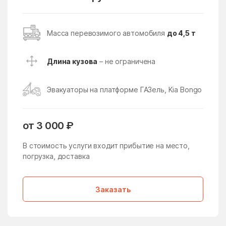
Поселение
Восточное Измайлово
Восточный поселок
Масса перевозимого автомобиля
до 4,5 т
Восход
Всеволодово
Высоковск
Вялки
Длина кузова
– не ограничена
Газопроводск
Гальчино
Эвакуаторы на платформе ГАЗель, Kia Bongo
Гарь-Покровское
Гжель
Гжельского кирпичного
Глебовский
завода
от 3 000 ₽
Голицыно
Головачёво
В стоимость услуги входит прибытие на место,
погрузка, доставка
Головково
Гололобово
Голубое
Горетово
Заказать
Горки
Горки Ленинские
Горки Ленинские
Горки-10