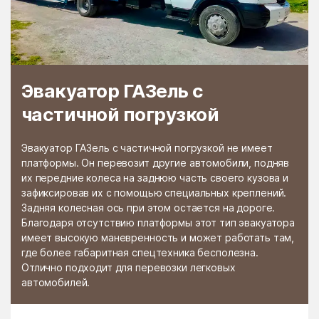
Раменской
Растуново
агрохимстанции РАОС
Ратчино
Рахманово
Редино
Реммаш
Эвакуатор ГАЗель с
Реутово
Речицы
частичной погрузкой
Решетниково
Решоткино
Ржавки
Рогачёво
Эвакуатор ГАЗель с частичной погрузкой не имеет
платформы. Он перевозит другие автомобили, подняв
Роговское Поселение
Родники
их передние колеса на заднюю часть своего кузова и
зафиксировав их с помощью специальных креплений.
Рождествено
Ромашково
Задняя колесная ось при этом остается на дороге.
Рошаль
Руза
Благодаря отсутствию платформы этот тип эвакуатора
имеет высокую маневренность и может работать там,
Румянцево
Рыбное
где более габаритная спецтехника бесполезна.
Отлично подходит для перевозки легковых
Рыболово
Рылеево
автомобилей.
Рязановский
Рязановское поселение