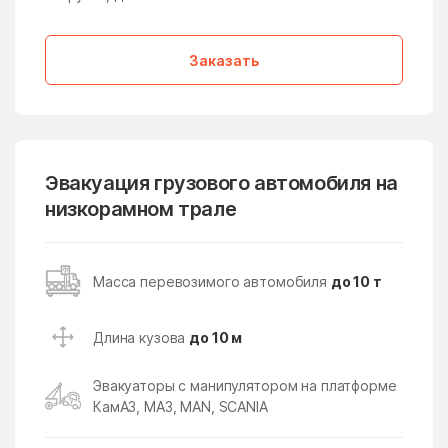
Медвежьи Озёра
медико-
инструментального
завода
Заказать
Менделеево
Мендюкино
Мечниково
Мещерино
Мещерский поселок
Мещерское
Эвакуация грузового автомобиля на
Мизиново
Микулино
низкорамном трале
Милицейский поселок
Мирный
Миронцево
Мисайлово
Масса перевозимого автомобиля
до 10 т
Михайлово-Ярцевское
Михали
поселение
Длина кузова
до 10 м
Михнево
Михнево
Эвакуаторы с манипулятором на платформе
Мишеронский
Мишутино
КамАЗ, МАЗ, MAN, SCANIA
Можайск
Мокрое