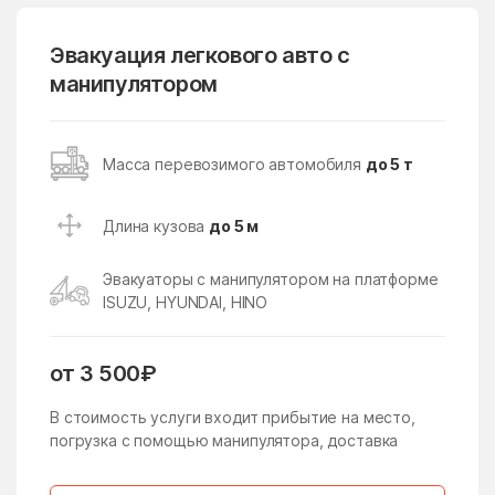
Горки-2
Городище
Горшково
Горы
Эвакуация легкового авто с
манипулятором
государственного
Гребнево
племенного завода
Константиново
Губино
Давыдово
Масса перевозимого автомобиля
до 5 т
Данки
дачного хозяйства
Архангельское
Длина кузова
до 5 м
Деденёво
Дединово
Эвакуаторы с манипулятором на платформе
Дедовск
Демихово
ISUZU, HYUNDAI, HINO
Дергаево
Деревня Борки
Деревня Грибки
Деревня Марфино
от 3 500₽
Деревня Немчиново
Деревня Сколково
В стоимость услуги входит прибытие на место,
погрузка с помощью манипулятора, доставка
Деревня Толстопальцево
Десеновское Поселение
Дзержинский
Дмитров