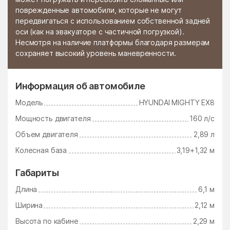
поврежденные автомобили, которые не могут
Стромынь
Ступино
передвигаться с использованием собственной задней
оси (как на эвакуаторе с частичной погрузкой).
Сычёво
Талдом
Несмотря на наличие платформы благодаря размерам
сохраняет высокий уровень маневренности.
Тарасково
Тарасовка
Татариново
Таширово
Информация об автомобиле
Теряево
Тимшино
Модель
HYUNDAI MIGHTY EX8
Томилино
Троицк
Мощность двигателя
160 л/с
Троицкое
Тропарёво
Объем двигателя
2,89 л
Туголесский Бор
Тучково
Колесная база
3,19+1,32 м
Уваровка
Удельная
Габариты
Узуново
Ульянино
Длина
6,1 м
Усады
Усово-Тупик
Ширина
2,12 м
Успенский
Ухтомский поселок
Высота по кабине
2,29 м