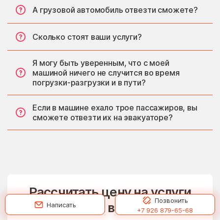
А грузовой автомобиль отвезти сможете?
Сколько стоят ваши услуги?
Я могу быть уверенным, что с моей
машиной ничего не случится во время
погрузки-разгрузки и в пути?
Если в машине ехало трое пассажиров, вы
сможете отвезти их на эвакуаторе?
Рассчитать цену на услуги
Позвонить
эвакуатора в Малаховке
Написать
+7 926 879-65-68