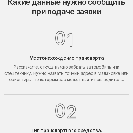
Какие данные нужно сообщить
Опалиха
опытного хозяйства
при подаче заявки
Ермолино
Орехово-Борисово
Орехово-Борисово
Северное
Южное
0
1
Орехово-Зуево
Орудьево
Осаново-Дубовое
Осташёво
Местонахождение транспорта
Островцы
Отрадное
Расскажите, откуда нужно забрать автомобиль или
Павлино
Павловская Слобода
спецтехнику. Нужно назвать точный адрес в Малаховке или
Павловский Посад
Павловское
ориентиры, по которым вас может найти наш водитель.
Первомайский
Первомайское Поселение
Пересвет
Пески
0
2
Петрово-Дальнее
Петровское
Петровское
Пешки
Тип транспортного средства.
Пирочи
Поварово