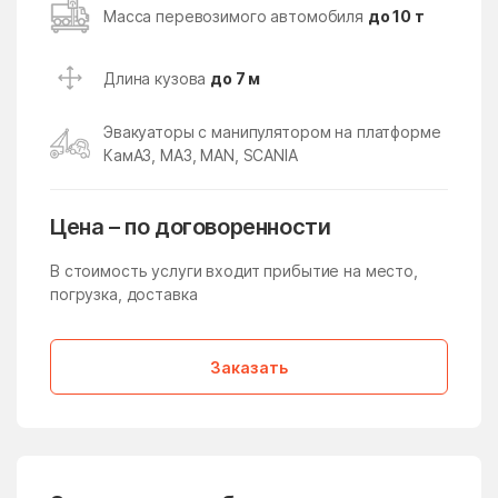
Кокошкино
Кокошкино Поселение
Масса перевозимого автомобиля
до 10 т
Коломна
Колычёво
Длина кузова
до 7 м
Колюбакино
Конезавода
Конобеево
Константиново
Эвакуаторы с манипулятором на платформе
КамАЗ, МАЗ, MAN, SCANIA
Королев
Корпуса
Кострово
Котельники
Цена – по договоренности
Красково
Красная Пойма
В стоимость услуги входит прибытие на место,
Красноармейск
Красногорск
погрузка, доставка
Краснозаводск
Краснознаменск
Краснознаменский
Краснопахорское
Заказать
Поселение
Красный Посёлок
Красный Путь
Кратово
Кривандино
Кривцово
Крюково