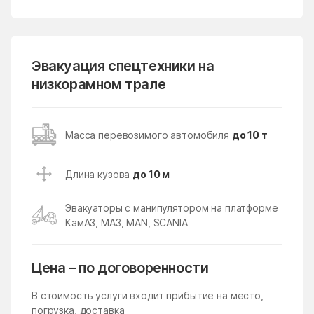
Лопатино
Лосино-Петровский
Лотошино
Лужники
Лунёво
Эвакуация спецтехники на
Луховицы
низкорамном трале
Лыткарино
Люберцы
Любучаны
Майдарово
Масса перевозимого автомобиля
до 10 т
Макариха
Макеево
Малаховка
Малая Дубна
Длина кузова
до 10 м
Малеевка
Малино
Эвакуаторы с манипулятором на платформе
Малые Вязёмы
Малышево
КамАЗ, МАЗ, MAN, SCANIA
Мамонтово
Манихино
Манушкино
Марусино
Цена – по договоренности
Марушкино
Марушкинское Поселение
В стоимость услуги входит прибытие на место,
Марфино
Масловский
погрузка, доставка