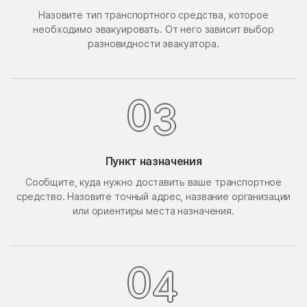
Назовите тип транспортного средства, которое
Поведники
Подолино
необходимо эвакуировать. От него зависит выбор
Подольск
Подольской машинно-
разновидности эвакуатора.
испытательной станции
Подосинки
Покровское
Попово
Поречье
0
3
Поселок Акулово
Поселок Бутово
Поселок Главмосстроя
Поселок Загорье
Пункт назначения
Поселок Заречье
Поселок Измайловская
Сообщите, куда нужно доставить ваше транспортное
Пасека
средство. Назовите точный адрес, название организации
поселок имени
Поселок Лесные
или ориентиры места назначения.
Воровского
Сторожки
Поселок Липки
Поселок Матвеевское
Поселок Мневники
Поселок Новобутаково
0
4
Нижние
Поселок Подушкино
Поселок Рублево