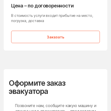
Молзино
Молодёжный
Цена – по договоренности
Молоково
Монино
В стоимость услуги входит прибытие на место,
Московская Область
Мостовик
погрузка, доставка
Мытищи
Нагатино-Садовники
Заказать
Назарьево
Наро-Фоминск
Нарынка
Нахабино
Негомож
Некрасовский
Нелидово
Немчиновка
Непецино
Нестерово
Оформите заказ
Нижнее Хорошово
Никитское
эвакуатора
Никоновское
Новая Ольховка
Новобратцевский
Нововолково
поселок
Позвоните нам, сообщите какую машину и