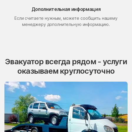
Поселок Свиблово
Поселок Сосновка
Дополнительная информация
Если считаете нужным, можете сообщить нашему
посёлок станции
Поселок Терехово
Бронницы
менеджеру дополнительную информацию.
Поселок Толстопальцево
Поселок Узкое
Поселок Шлюзы
Починки
Правдинский
Проводник
Эвакуатор всегда рядом - услуги
Пролетарский
Протвино
оказываем круглосуточно
Пуршево
Путилково
Пушкино
Пущино
Пышлицы
Радовицкий
Радужный
Радумля
Развилка
Район Аэропорт
Раменки
Раменское