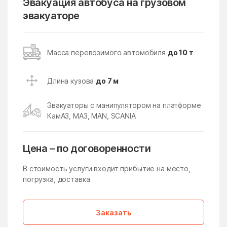
Эвакуация автобуса на грузовом
эвакуаторе
Кубинка
Кудиново
Кузнецы
Кузнечики
Кузяевского фарфорового
Куликово
Масса перевозимого автомобиля
до 10 т
завода
Куровское
Курсаково
Длина кузова
до 7 м
Левошево
Леонтьево
Эвакуаторы с манипулятором на платформе
Лесной
Лесной Городок
КамАЗ, МАЗ, MAN, SCANIA
Лесной поселок
Лесные Поляны
Цена – по договоренности
Лесхоза
Летний Отдых
Ликино
Ликино-Дулево
В стоимость услуги входит прибытие на место,
погрузка, доставка
Липицы
Литвиново
Лобня
Ловцы
Заказать
Ложки
Лоза