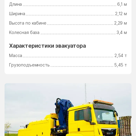
Длина
6,1 м
Электросталь
Электроугли
Ширина
2,12 м
Юдино
Южный Поселок
Высота по кабине
2,29 м
Юность
Юрцово
Колесная база
3,4 м
Ягунино
Ям
Характеристики эвакуатора
Ямкино
Ярополец
Масса
2,54 т
Яхрома
Грузоподъемность
5,45 т