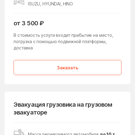
ISUZU, HYUNDAI, HINO
Жучки
Заболотье
Заворово
Загорские Дали
от 3 500 ₽
Загорянский
Запрудня
В стоимость услуги входит прибытие на место,
Зарайск
Заречье
погрузка с помощью подвижной платформы,
доставка
Зарудня
Звездный Городок
Звенигород
Зверосовхоза
Заказать
Зеленоград
Зеленоградский
Зелёный
Зендиково
Золотово
Зубово
Эвакуация грузовика на грузовом
Зюзино
Зябликово
эвакуаторе
Ивановское
Ивантеевка
Ивашково
Измайлово
Масса перевозимого автомобиля
до 10 т