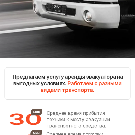
Барабаново
Барановское
Барвиха
Белоозёрский
Белоомут
Беляная Гора
Беляниново
Березнецово
Березняки
Биокомбината
Биорки
Бирюлево Восточное
Бирюлево Западное
Боброво
Предлагаем услугу аренды эвакуатора на
Богатищево
Большевик
выгодных условиях.
Работаем с разными
видами транспорта.
Большие Вязёмы
Большие Дворы
Большое Алексеевское
Большое Буньково
30
Большое Грызлово
Большое Руново
мин
Среднее время прибытия
техники к месту эвакуации
Борозда
Братеево
транспортного средства.
Братовщина
Брёхово
мин
Среднее время погрузки