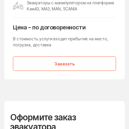
Эвакуаторы с манипулятором на платформе
Молзино
Молодёжный
КамАЗ, МАЗ, MAN, SCANIA
Молоково
Монино
Московская Область
Мостовик
Цена – по договоренности
Мытищи
Нагатино-Садовники
В стоимость услуги входит прибытие на место,
Назарьево
Наро-Фоминск
погрузка, доставка
Нарынка
Нахабино
Заказать
Негомож
Некрасовский
Нелидово
Немчиновка
Непецино
Нестерово
Нижнее Хорошово
Никитское
Никоновское
Новая Ольховка
Новобратцевский
Оформите заказ
Нововолково
поселок
эвакуатора