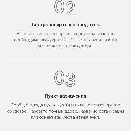
2
0
Поведники
Подолино
Подольск
Подольской машинно-
испытательной станции
Тип транспортного средства.
Подосинки
Покровское
Назовите тип транспортного средства, которое
необходимо эвакуировать. От него зависит выбор
Попово
Поречье
разновидности эвакуатора.
Поселок Акулово
Поселок Бутово
Поселок Главмосстроя
Поселок Загорье
3
0
Поселок Заречье
Поселок Измайловская
Пасека
поселок имени
Поселок Лесные
Воровского
Сторожки
Пункт назначения
Поселок Липки
Поселок Матвеевское
Сообщите, куда нужно доставить ваше транспортное
средство. Назовите точный адрес, название организации
Поселок Мневники
Поселок Новобутаково
или ориентиры места назначения.
Нижние
Поселок Подушкино
Поселок Рублево