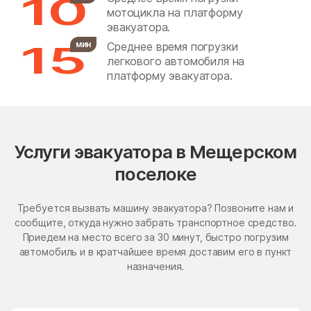
10
мотоцикла на платформу
Бронницы
Бужаниново
эвакуатора.
15
Бужарово
Бутурлино
мин
Среднее время погрузки
легкового автомобиля на
Быково
Васильевское
платформу эвакуатора.
Васильчиново
Васькино
Ваулово
Вельяминово
Вербилки
Верея
Услуги эвакуатора в Мещерском
Верея
Верзилово
поселоке
Веселёво
Виноградово
Требуется вызвать машину эвакуатора? Позвоните нам и
Власиха
ВНИИССОК
сообщите, откуда нужно забрать транспортное средство.
Приедем на место всего за 30 минут, быстро погрузим
Внуковское поселение
Воздвиженское
автомобиль и в кратчайшее время доставим его в пункт
Володарского
Волоколамск
назначения.
Волчёнки
Вороновское Поселение
Воскресенск
Воскресенское