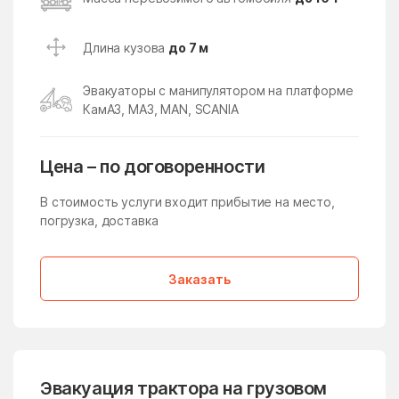
Икша
Ильинский
Ильинский Погост
Ильинское
Длина кузова
до 7 м
Ильинское-Усово
Имени Дзержинского
Эвакуаторы с манипулятором на платформе
имени Тельмана
имени Цюрупы
КамАЗ, МАЗ, MAN, SCANIA
Инженерный-1
Истра
Истра
Кабаново
Цена – по договоренности
Калининец
Каменское
В стоимость услуги входит прибытие на место,
Каринское
погрузка, доставка
Кашира
Киевский
Кировский
Заказать
Клементьево
Кленовское Поселение
Климовск
Клин
Клишева
Клишино
Княжево
Кожино
Эвакуация трактора на грузовом