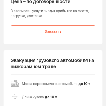
Цена – по договоренности
Медвежьи Озёра
медико-
инструментального
В стоимость услуги входит прибытие на место,
завода
погрузка, доставка
Менделеево
Мендюкино
Мечниково
Мещерино
Заказать
Мещерский поселок
Мещерское
Мизиново
Микулино
Милицейский поселок
Мирный
Эвакуация грузового автомобиля на
Миронцево
Мисайлово
низкорамном трале
Михайлово-Ярцевское
Михали
поселение
Масса перевозимого автомобиля
до 10 т
Михнево
Михнево
Мишеронский
Мишутино
Длина кузова
до 10 м
Можайск
Мокрое