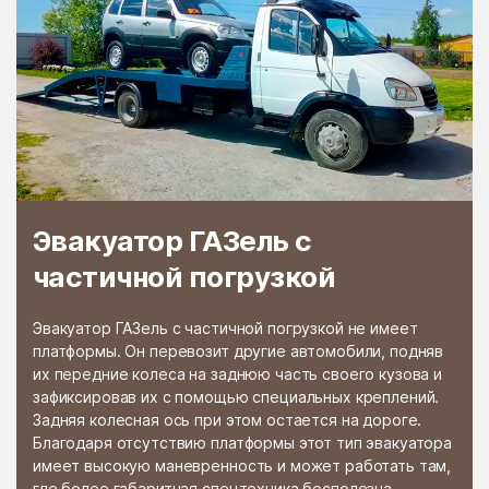
Раменской
Растуново
агрохимстанции РАОС
Ратчино
Рахманово
Редино
Реммаш
Реутово
Речицы
Решетниково
Решоткино
Ржавки
Рогачёво
Эвакуатор ГАЗель с
Роговское Поселение
Родники
частичной погрузкой
Рождествено
Ромашково
Эвакуатор ГАЗель с частичной погрузкой не имеет
Рошаль
Руза
платформы. Он перевозит другие автомобили, подняв
их передние колеса на заднюю часть своего кузова и
Румянцево
Рыбное
зафиксировав их с помощью специальных креплений.
Рыболово
Рылеево
Задняя колесная ось при этом остается на дороге.
Благодаря отсутствию платформы этот тип эвакуатора
Рязановский
Рязановское поселение
имеет высокую маневренность и может работать там,
где более габаритная спецтехника бесполезна.