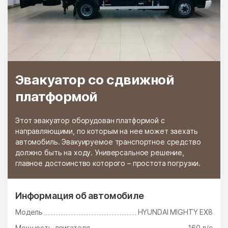
Черкизово
Чёрная
Черноголовка
Чёрное
Чертаново Северное
Чертаново Центральное
Чертаново Южное
Черусти
Эвакуатор со сдвижной
Чехов
Чулки-Соколово
платформой
Чупряково
Чурилково
Шабурново
Шарапово
Этот эвакуатор оборудован платформой с
Шатура
Шатурторф
направляющими, по которым на нее может заехать
автомобиль. Эвакуируемое транспортное средство
Шаховская
Шевляково
должно быть на ходу. Универсальное решение,
главное достоинство которого – простота погрузки.
Шеметово
Шувое
Шугарово
Щаповское Поселение
Информация об автомобиле
Щелково
Щербинка
Модель
HYUNDAI MIGHTY EX8
Электрогорск
Электроизолятор
Мощность двигателя
160 л/с