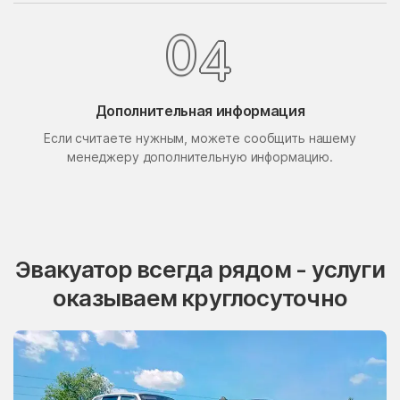
Поселок Свиблово
Поселок Сосновка
4
0
посёлок станции
Поселок Терехово
Бронницы
Поселок Толстопальцево
Поселок Узкое
Дополнительная информация
Поселок Шлюзы
Починки
Если считаете нужным, можете сообщить нашему
менеджеру дополнительную информацию.
Правдинский
Проводник
Пролетарский
Протвино
Пуршево
Путилково
Пушкино
Пущино
Эвакуатор всегда рядом - услуги
Пышлицы
Радовицкий
оказываем круглосуточно
Радужный
Радумля
Развилка
Район Аэропорт
Раменки
Раменское