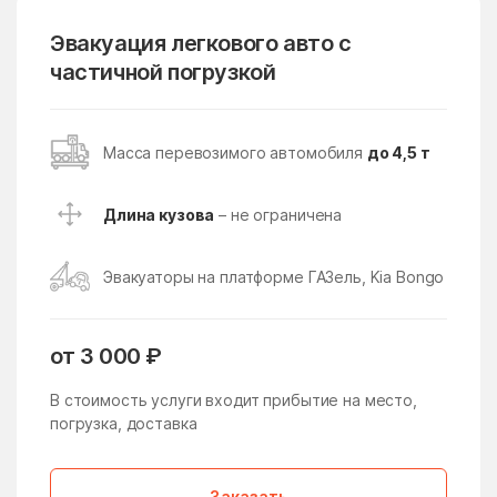
Поселение
Эвакуация легкового авто с
Восточное Измайлово
Восточный поселок
частичной погрузкой
Восход
Всеволодово
Высоковск
Вялки
Масса перевозимого автомобиля
до 4,5 т
Газопроводск
Гальчино
Гарь-Покровское
Гжель
Длина кузова
– не ограничена
Гжельского кирпичного
Глебовский
завода
Эвакуаторы на платформе ГАЗель, Kia Bongo
Голицыно
Головачёво
Головково
Гололобово
от 3 000 ₽
Голубое
Горетово
В стоимость услуги входит прибытие на место,
Горки
погрузка, доставка
Горки Ленинские
Горки Ленинские
Горки-10
Заказать