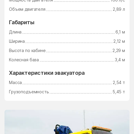
Электросталь
Электроугли
Объем двигателя
2,89 л
Юдино
Южный Поселок
Габариты
Юность
Юрцово
Длина
6,1 м
Ягунино
Ям
Ширина
2,12 м
Ямкино
Ярополец
Высота по кабине
2,29 м
Яхрома
Колесная база
3,4 м
Характеристики эвакуатора
Масса
2,54 т
Грузоподъемность
5,45 т