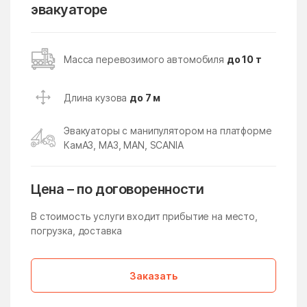
Кокошкино
Кокошкино Поселение
эвакуаторе
Коломна
Колычёво
Колюбакино
Конезавода
Масса перевозимого автомобиля
до 10 т
Конобеево
Константиново
Длина кузова
до 7 м
Королев
Корпуса
Кострово
Котельники
Эвакуаторы с манипулятором на платформе
КамАЗ, МАЗ, MAN, SCANIA
Красково
Красная Пойма
Красноармейск
Красногорск
Цена – по договоренности
Краснозаводск
Краснознаменск
В стоимость услуги входит прибытие на место,
Краснознаменский
Краснопахорское
погрузка, доставка
Поселение
Красный Посёлок
Красный Путь
Заказать
Кратово
Кривандино
Кривцово
Крюково