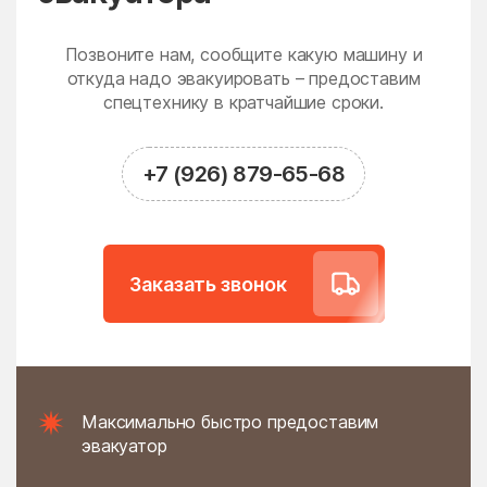
Новодрожжино
Новое
Новое Гришино
Новоивановское
Позвоните нам, сообщите какую машину и
Новолотошино
откуда надо эвакуировать – предоставим
Новоникольское
спецтехнику в кратчайшие сроки.
Новопетровское
Новосёлки
Новосиньково
Новостройка
+7 (926) 879-65-68
Новофедоровское
Новые Дома
поселение
Новый
Новый Быт
Заказать звонок
Новый Городок
Ногинск
Нудоль
Оболенск
Обухово
Огуднево
Одинцово
Ожогино
Максимально быстро предоставим
Озерецкое
Октябрьский
эвакуатор
Ольявидово
Онуфриево