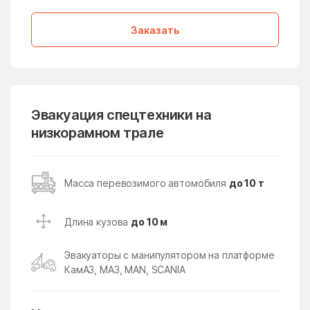
Лопатино
Лосино-Петровский
Заказать
Лотошино
Лужники
Лунёво
Луховицы
Лыткарино
Люберцы
Любучаны
Майдарово
Эвакуация спецтехники на
низкорамном трале
Макариха
Макеево
Малаховка
Малая Дубна
Масса перевозимого автомобиля
до 10 т
Малеевка
Малино
Малые Вязёмы
Малышево
Длина кузова
до 10 м
Мамонтово
Манихино
Эвакуаторы с манипулятором на платформе
Манушкино
Марусино
КамАЗ, МАЗ, MAN, SCANIA
Марушкино
Марушкинское Поселение
Марфино
Масловский