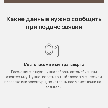
Опалиха
опытного хозяйства
Ермолино
Какие данные нужно сообщить
Орехово-Борисово
Орехово-Борисово
Северное
Южное
при подаче заявки
Орехово-Зуево
Орудьево
Осаново-Дубовое
Осташёво
1
0
Островцы
Отрадное
Павлино
Павловская Слобода
Павловский Посад
Местонахождение транспорта
Павловское
Расскажите, откуда нужно забрать автомобиль или
Первомайский
Первомайское Поселение
спецтехнику. Нужно назвать точный адрес в Мещерском
Пересвет
Пески
поселоке или ориентиры, по которым вас может найти наш
водитель.
Петрово-Дальнее
Петровское
Петровское
Пешки
Пирочи
Поварово