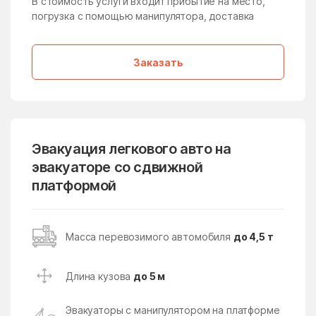
В стоимость услуги входит прибытие на место,
погрузка с помощью манипулятора, доставка
Дмитровский Погост
Долгопрудный
дома отдыха Горки
Домодедово
Заказать
Дорохово
Дорохово
Дрезна
Дрожжино
Дружба
Дубна
Дубна
Дубнево
Эвакуация легкового авто на
Дубовая Роща
эвакуаторе со сдвижной
Дубровицы
платформой
Дубровки
Евсеево
Егорьевск
Ельдигино
Масса перевозимого автомобиля
до 4,5 т
Ершово
Жаворонки
Железнодорожный
Железнодорожный
Длина кузова
до 5 м
Жилёво
Житнево
Эвакуаторы с манипулятором на платформе
Жуково
Жуковский