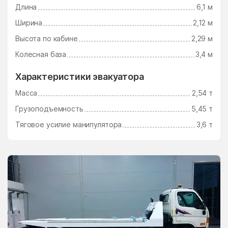
Ушаково
Фаустово
Длина
6,1 м
Федино
Федурново
Ширина
2,12 м
Высота по кабине
2,29 м
Федюково
Филимоновское
Поселение
Колесная база
3,4 м
Фосфоритный
Фруктовая
Характеристики эвакуатора
Фрязино
Фряново
Масса
2,54 т
Фуньково
Химки
Грузоподъемность
5,45 т
Хлюпино
Хорлово
Тяговое усилие манипулятора
3,6 т
Хотьково
Хрипань
центр альной усадьбы
центральной усадьбы
совхоза Озёры
совхоза Мир
Цибино
Чайковского
Часцы
Чашниково
Челюскинский
Чемодурово