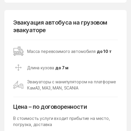
Кубинка
Кудиново
Кузнецы
Кузнечики
Эвакуация автобуса на грузовом
эвакуаторе
Кузяевского фарфорового
Куликово
завода
Куровское
Курсаково
Масса перевозимого автомобиля
до 10 т
Левошево
Леонтьево
Лесной
Лесной Городок
Длина кузова
до 7 м
Лесной поселок
Лесные Поляны
Эвакуаторы с манипулятором на платформе
Лесхоза
Летний Отдых
КамАЗ, МАЗ, MAN, SCANIA
Ликино
Ликино-Дулево
Цена – по договоренности
Липицы
Литвиново
Лобня
Ловцы
В стоимость услуги входит прибытие на место,
погрузка, доставка
Ложки
Лоза