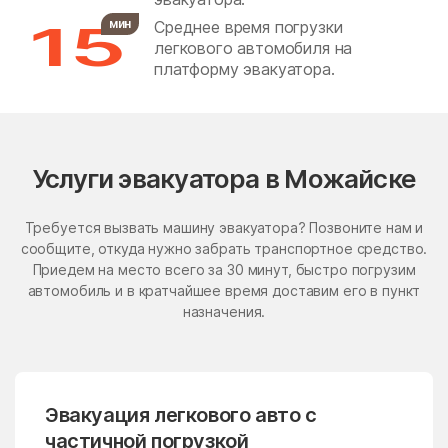
Деревня Васюково Деревня
15
Ваулино Деревня
мин
Среднее время погрузки
Бронницы
Бужаниново
Вельяшево Деревня Вешки
легкового автомобиля на
Деревня Вишенки Деревня
Бужарово
Бутурлино
платформу эвакуатора.
Власово Хутор Власово
Деревня Волосково
Быково
Васильевское
Деревня Воронино Деревня
Вороново Деревня
Васильчиново
Васькино
Воронцово Местечко
Воронцово Поселок
Ваулово
Вельяминово
Ворошилово Деревня
Услуги эвакуатора в Можайске
Высокое Деревня Вышнее
Деревня Вяземское
Вербилки
Верея
Деревня Гавшино Деревня
Требуется вызвать машину эвакуатора? Позвоните нам и
Гальчино Поселок
Верея
Верзилово
Гидроузел Деревня Глазово
сообщите, откуда нужно забрать транспортное средство.
Деревня Глуховка Деревня
Приедем на место всего за 30 минут, быстро погрузим
Веселёво
Виноградово
Глядково Деревня Головино
автомобиль и в кратчайшее время доставим его в пункт
Хутор Головино Деревня
Власиха
ВНИИССОК
назначения.
Голышкино Деревня
Горбуны Деревня Горетово
Внуковское поселение
Воздвиженское
Деревня Горки Местечко
Горки Хутор Горки Село
Горки Деревня Горячкино
Володарского
Волоколамск
Деревня Грибово Деревня
Гриднево Деревня Грязи
Эвакуация легкового авто с
Волчёнки
Вороновское Поселение
Деревня Губино Деревня
частичной погрузкой
Дальнее Деревня Дегтяри
Воскресенск
Воскресенское