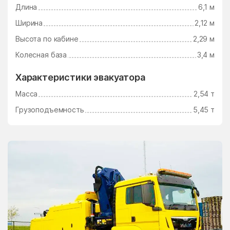
Длина
6,1 м
Электросталь
Электроугли
Ширина
2,12 м
Юдино
Южный Поселок
Высота по кабине
2,29 м
Юность
Юрцово
Колесная база
3,4 м
Ягунино
Ям
Характеристики эвакуатора
Ямкино
Ярополец
Масса
2,54 т
Яхрома
Грузоподъемность
5,45 т