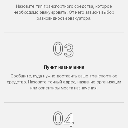
Назовите тип транспортного средства, которое
Поведники
Подолино
необходимо эвакуировать. От него зависит выбор
Подольск
Подольской машинно-
разновидности эвакуатора.
испытательной станции
Подосинки
Покровское
Попово
Поречье
0
3
Поселок Акулово
Поселок Бутово
Поселок Главмосстроя
Поселок Загорье
Пункт назначения
Поселок Заречье
Поселок Измайловская
Сообщите, куда нужно доставить ваше транспортное
Пасека
средство. Назовите точный адрес, название организации
поселок имени
Поселок Лесные
или ориентиры места назначения.
Воровского
Сторожки
Поселок Липки
Поселок Матвеевское
Поселок Мневники
Поселок Новобутаково
0
4
Нижние
Поселок Подушкино
Поселок Рублево