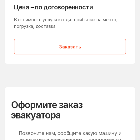
Молзино
Молодёжный
Цена – по договоренности
Молоково
Монино
В стоимость услуги входит прибытие на место,
Московская Область
Мостовик
погрузка, доставка
Мытищи
Нагатино-Садовники
Заказать
Назарьево
Наро-Фоминск
Нарынка
Нахабино
Негомож
Некрасовский
Нелидово
Немчиновка
Непецино
Нестерово
Оформите заказ
Нижнее Хорошово
Никитское
эвакуатора
Никоновское
Новая Ольховка
Новобратцевский
Нововолково
поселок
Позвоните нам, сообщите какую машину и