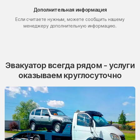
Поселок Свиблово
Поселок Сосновка
Дополнительная информация
Если считаете нужным, можете сообщить нашему
посёлок станции
Поселок Терехово
Бронницы
менеджеру дополнительную информацию.
Поселок Толстопальцево
Поселок Узкое
Поселок Шлюзы
Починки
Правдинский
Проводник
Эвакуатор всегда рядом - услуги
Пролетарский
Протвино
оказываем круглосуточно
Пуршево
Путилково
Пушкино
Пущино
Пышлицы
Радовицкий
Радужный
Радумля
Развилка
Район Аэропорт
Раменки
Раменское