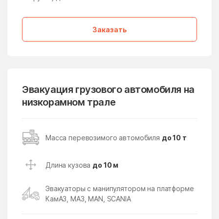
Медвежьи Озёра
медико-
инструментального
завода
Заказать
Менделеево
Мендюкино
Мечниково
Мещерино
Мещерский поселок
Мещерское
Эвакуация грузового автомобиля на
Мизиново
Микулино
низкорамном трале
Милицейский поселок
Мирный
Миронцево
Мисайлово
Масса перевозимого автомобиля
до 10 т
Михайлово-Ярцевское
Михали
поселение
Длина кузова
до 10 м
Михнево
Михнево
Эвакуаторы с манипулятором на платформе
Мишеронский
Мишутино
КамАЗ, МАЗ, MAN, SCANIA
Можайск
Мокрое