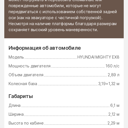
поврежденные автомобили, которые не могут
Стромынь
Ступино
передвигаться с использованием собственной задней
оси (как на эвакуаторе с частичной погрузкой).
Сычёво
Талдом
Несмотря на наличие платформы благодаря размерам
сохраняет высокий уровень маневренности.
Тарасково
Тарасовка
Татариново
Таширово
Информация об автомобиле
Теряево
Тимшино
Модель
HYUNDAI MIGHTY EX8
Томилино
Троицк
Мощность двигателя
160 л/с
Троицкое
Тропарёво
Объем двигателя
2,89 л
Туголесский Бор
Тучково
Колесная база
3,19+1,32 м
Уваровка
Удельная
Габариты
Узуново
Ульянино
Длина
6,1 м
Усады
Усово-Тупик
Ширина
2,12 м
Успенский
Ухтомский поселок
Высота по кабине
2,29 м