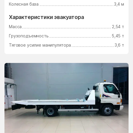
Ушаково
Фаустово
Колесная база
3,4 м
Федино
Федурново
Характеристики эвакуатора
Федюково
Филимоновское
Масса
2,54 т
Поселение
Грузоподъемность
5,45 т
Фосфоритный
Фруктовая
Тяговое усилие манипулятора
3,6 т
Фрязино
Фряново
Фуньково
Химки
Хлюпино
Хорлово
Хотьково
Хрипань
центр альной усадьбы
центральной усадьбы
совхоза Озёры
совхоза Мир
Цибино
Чайковского
Часцы
Чашниково
Челюскинский
Чемодурово