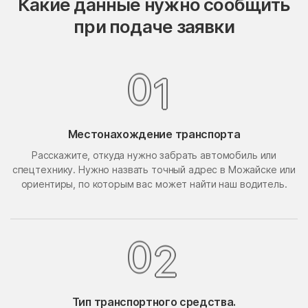
Какие данные нужно сообщить
Опалиха
опытного хозяйства
при подаче заявки
Ермолино
Орехово-Борисово
Орехово-Борисово
Северное
Южное
0
1
Орехово-Зуево
Орудьево
Осаново-Дубовое
Осташёво
Местонахождение транспорта
Островцы
Отрадное
Расскажите, откуда нужно забрать автомобиль или
Павлино
Павловская Слобода
спецтехнику. Нужно назвать точный адрес в Можайске или
Павловский Посад
Павловское
ориентиры, по которым вас может найти наш водитель.
Первомайский
Первомайское Поселение
Пересвет
Пески
0
2
Петрово-Дальнее
Петровское
Петровское
Пешки
Тип транспортного средства.
Пирочи
Поварово