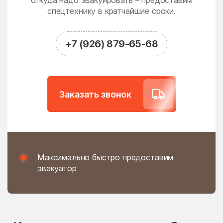
откуда надо эвакуировать – предоставим
Новодрожжино
Новое
спецтехнику в кратчайшие сроки.
Новое Гришино
Новоивановское
Новолотошино
Новоникольское
+7 (926) 879-65-68
Новопетровское
Новосёлки
Новосиньково
Новостройка
Новофедоровское
Новые Дома
Заказать звонок
поселение
Новый
Новый Быт
Новый Городок
Ногинск
Нудоль
Оболенск
Максимально быстро предоставим
Обухово
Огуднево
эвакуатор
Одинцово
Ожогино
Озерецкое
Октябрьский
Ольявидово
Онуфриево