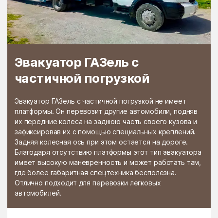
Раменской
Растуново
агрохимстанции РАОС
Ратчино
Рахманово
Редино
Реммаш
Эвакуатор ГАЗель с
Реутово
Речицы
частичной погрузкой
Решетниково
Решоткино
Ржавки
Рогачёво
Эвакуатор ГАЗель с частичной погрузкой не имеет
платформы. Он перевозит другие автомобили, подняв
Роговское Поселение
Родники
их передние колеса на заднюю часть своего кузова и
зафиксировав их с помощью специальных креплений.
Рождествено
Ромашково
Задняя колесная ось при этом остается на дороге.
Рошаль
Руза
Благодаря отсутствию платформы этот тип эвакуатора
имеет высокую маневренность и может работать там,
Румянцево
Рыбное
где более габаритная спецтехника бесполезна.
Отлично подходит для перевозки легковых
Рыболово
Рылеево
автомобилей.
Рязановский
Рязановское поселение