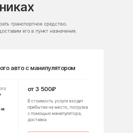
ьниках
Железнодорожный
Жуковский
рать транспортное средство.
Загорские Дали
доставим его в пункт назначения.
Заречье
Зверосовхоза
Зендиково
ого авто с манипулятором
Зябликово
Измайлово
от 3 500₽
ого
Ильинское
т
В стоимость услуги входит
имени Цюрупы
прибытие на место, погрузка
5 м
Кабаново
с помощью манипулятора,
доставка
Кашира
а