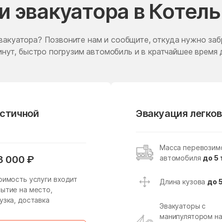
и эвакуатора в Котел
Жаворонки
Железнодорожный
Житнево
Жуково
вакуатора? Позвоните нам и сообщите, откуда нужно заб
Заболотье
Заворово
нут, быстро погрузим автомобиль и в кратчайшее время 
Запрудня
Зарайск
Звездный Городок
Звенигород
Зеленоградский
Зелёный
астичной
Эвакуация легков
Зубово
Зюзино
Ивантеевка
Ивашково
Масса перевозим
Ильинский
Ильинский Погост
автомобиля
до 5 
3 000 ₽
Имени Дзержинского
имени Тельмана
оимость услуги входит
Длина кузова
до 
Истра
Истра
ытие на место,
узка, доставка
Каменское
Каринское
Эвакуаторы с
манипулятором н