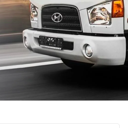
ый
Большое Руново
Борозда
Брёхово
Бронницы
Бутурлино
Быково
Васькино
Ваулово
Верея
Верея
Виноградово
Власиха
Воздвиженское
Володарского
Вороновское Поселение
Воскресенск
Восточный поселок
Восход
Вялки
Газопроводск
Гжель
Гжельского кирпичного
завода
Головачёво
Головково