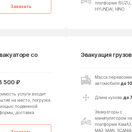
Кировский
Клементьево
платформе ISUZU,
Заказать
HYUNDAI, HINO
Клин
Клишева
Кожино
Кокошкино
Колычёво
Колюбакино
Константиново
Королев
Котельники
Красково
эвакуаторе со
Эвакуация грузов
Красногорск
Краснозаводск
Краснопахорское
Красный Посёлок
Масса перевозим
Поселение
3 500 ₽
автомобиля
до 10
Кривандино
Кривцово
оимость услуги входит
Длина кузова
до 
Кудиново
Кузнецы
ытие на место, погрузка
омощью подвижной
Куликово
Куровское
Эвакуаторы с
формы, доставка
манипулятором н
Леонтьево
Лесной
платформе КамАЗ
МАЗ, MAN, SCANIA
Заказать