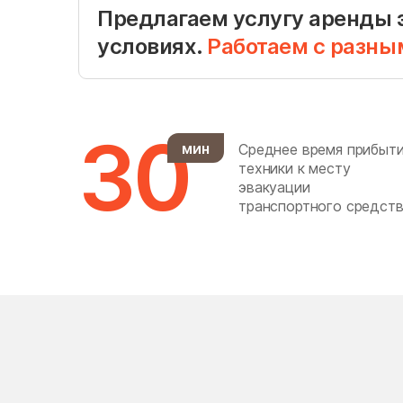
Голубое
Предлагаем услугу аренды 
Горки Ленинские
условиях.
Работаем с разны
Горшково
Губино
30
мин
Среднее время прибыт
техники к месту
Деденёво
эвакуации
транспортного средств
Дергаево
Деревня Немчиново
Дзержинский
дома отдыха Горки
Дрезна
Дубна
Дубровки