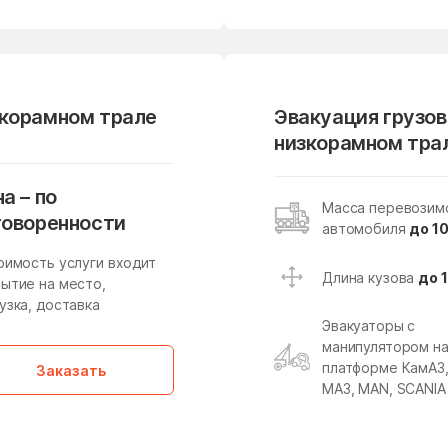
Михали
Михнево
Мишутино
Можайск
зкорамном трале
Молодёжный
Молоково
Эвакуация грузов
низкорамном тра
Мостовик
Мытищи
Наро-Фоминск
Нарынка
а – по
Масса перевозим
Некрасовский
Нелидово
говоренности
автомобиля
до 10
Нестерово
Нижнее Хорошово
оимость услуги входит
Длина кузова
до 
ытие на место,
Новая Ольховка
Новобратцевский поселок
узка, доставка
Новое
Новое Гришино
Эвакуаторы с
манипулятором н
Новоникольское
Новопетровское
платформе КамАЗ
Заказать
МАЗ, MAN, SCANIA
Новостройка
Новофедоровское
поселение
Новый Быт
Новый Городок