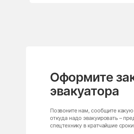
Нудоль
Одинцово
Ольявидово
Орехово-Борисово
Северное
Осаново-Дубовое
Павлино
Оформите за
Первомайский
эвакуатора
Петрово-Дальнее
Пирочи
Позвоните нам, сообщите какую
Подольск
откуда надо эвакуировать – пр
спецтехнику в кратчайшие сроки
Попово