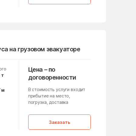
Летний Отдых
Литвиново
Лоза
Лужники
Люберцы
са на грузовом эвакуаторе
Макеево
Малино
Цена – по
ого
 т
Манихино
договоренности
Марушкинское Поселение
В стоимость услуги входит
7 м
прибытие на место,
медико-инструментального
завода
погрузка, доставка
а
Мещерино
,
Заказать
Микулино
Мисайлово