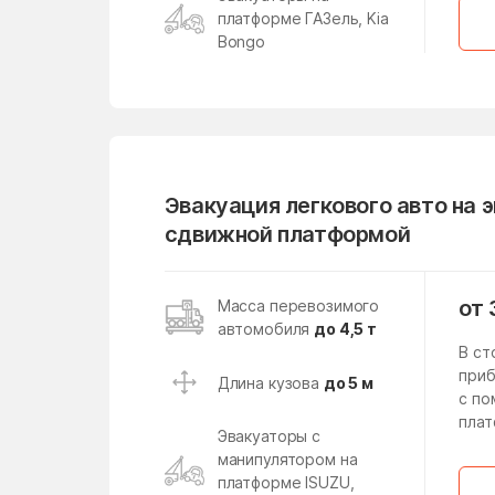
Киевский
платформе ГАЗель, Kia
Климовск
Bongo
Княжево
Коломна
Конобеево
Кострово
Эвакуация легкового авто на 
сдвижной платформой
Красноармейск
Краснознаменский
от 
Масса перевозимого
Кратово
автомобиля
до 4,5 т
В ст
Кубинка
приб
Длина кузова
до 5 м
с п
Кузяевского фарфорового
плат
завода
Эвакуаторы с
манипулятором на
Левошево
платформе ISUZU,