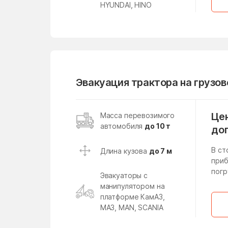
Лесной поселок
HYUNDAI, HINO
Ликино
Лобня
Лопатино
Лунёво
Эвакуация трактора на грузо
Любучаны
Малаховка
Цен
Масса перевозимого
автомобиля
до 10 т
Малые Вязёмы
до
Манушкино
В ст
Длина кузова
до 7 м
приб
Марфино
погр
Эвакуаторы с
манипулятором на
Менделеево
платформе КамАЗ,
Мещерский поселок
МАЗ, MAN, SCANIA
Милицейский поселок