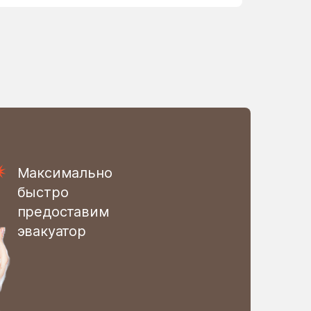
Огуднево
Октябрьский
опытного хозяйства
Ермолино
Орудьево
Отрадное
Павловское
Максимально
Пески
быстро
предоставим
Пешки
эвакуатор
Подолино
Покровское
Поселок Бутово