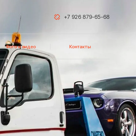
+7 926 879-65-68
Акатьево
Фото и видео
Контакты
Алфимово
Атепцево
Аэропорт Домодедово
Балашиха
Белоозёрский
Березнецово
Бирюлево Восточное
Большевик
Большое Буньково