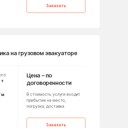
Кленовское Поселение
Заказать
Клишино
Кокошкино Поселение
Конезавода
Корпуса
Красная Пойма
ика на грузовом эвакуаторе
Краснознаменск
Красный Путь
Цена – по
ого
 т
договоренности
Крюково
В стоимость услуги входит
7 м
Кузнечики
прибытие на место,
Курсаково
погрузка, доставка
а
Лесной Городок
,
Заказать