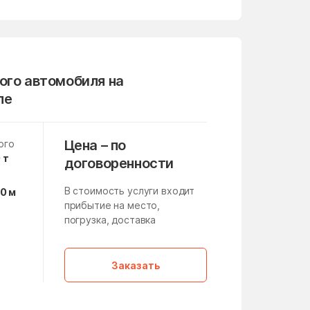
Михнево
Мокрое
ого автомобиля на
Монино
ле
Нагатино-Садовники
Нахабино
Цена – по
ого
Немчиновка
 т
договоренности
Никитское
В стоимость услуги входит
10 м
Нововолково
прибытие на место,
погрузка, доставка
Новоивановское
а
Новосёлки
,
Заказать
Новые Дома
Ногинск