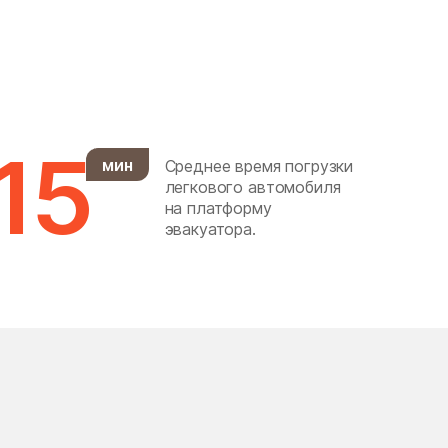
Горки Ленинские
Городище
Гребнево
дачного хозяйства
15
Архангельское
мин
Среднее время погрузки
легкового автомобиля
Демихово
на платформу
эвакуатора.
Деревня Марфино
Десеновское Поселение
Долгопрудный
Дорохово
Дубна
Дубровицы
Ельдигино