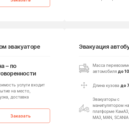
Лесные Поляны
Лесхоза
Ликино-Дулево
Липицы
Ловцы
Ложки
Лосино-Петровский
Лотошино
Луховицы
Лыткарино
вом эвакуаторе
Эвакуация автобу
Майдарово
Макариха
Малая Дубна
Малеевка
а – по
Масса перевозим
автомобиля
до 10
Малышево
Мамонтово
говоренности
Марусино
Марушкино
оимость услуги входит
Длина кузова
до 
ытие на место,
Масловский
Медвежьи Озёра
узка, доставка
Эвакуаторы с
манипулятором н
Мендюкино
Мечниково
платформе КамАЗ
Заказать
Мещерское
Мизиново
МАЗ, MAN, SCANIA
Мирный
Миронцево