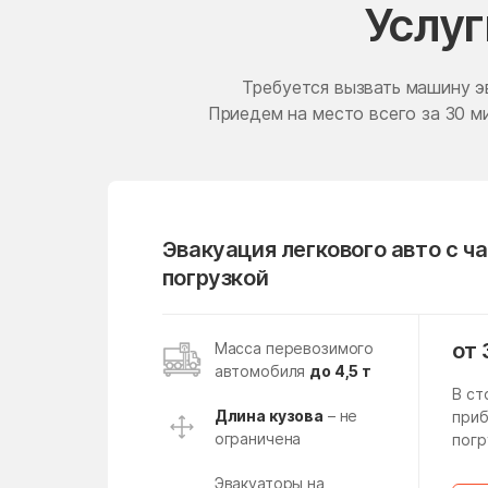
Услуг
Ершово
Жилёво
Требуется вызвать машину э
Жучки
Приедем на место всего за 30 ми
Загорянский
Зарудня
Зеленоград
Эвакуация легкового авто с ч
Золотово
погрузкой
Ивановское
Икша
от 
Масса перевозимого
автомобиля
до 4,5 т
Ильинское-Усово
В ст
Инженерный-1
Длина кузова
– не
приб
ограничена
погр
Калининец
Эвакуаторы на