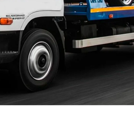
Братеево
Бужаниново
Васильевское
Вельяминово
Верзилово
ВНИИССОК
Волоколамск
Воскресенское Поселение
Всеволодово
Гальчино
Глебовский
Гололобово