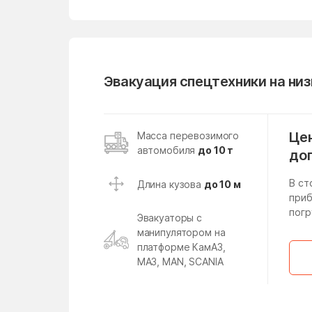
Михайлово-Ярцевское
поселение
Мишеронский
Эвакуация спецтехники на ни
Молзино
Московская Область
Назарьево
Цен
Масса перевозимого
автомобиля
до 10 т
Негомож
до
Непецино
В ст
Длина кузова
до 10 м
приб
Никоновское
погр
Эвакуаторы с
Новодрожжино
манипулятором на
платформе КамАЗ,
Новолотошино
МАЗ, MAN, SCANIA
Новосиньково
Новый