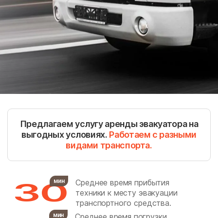
Барабаново
Барановское
Барвиха
Белоозёрский
Белоомут
Беляная Гора
Беляниново
Березнецово
Березняки
Биокомбината
Биорки
Бирюлево Восточное
Бирюлево Западное
Боброво
Предлагаем услугу аренды эвакуатора на
Богатищево
Большевик
выгодных условиях.
Работаем с разными
видами транспорта.
Большие Вязёмы
Большие Дворы
Большое Алексеевское
Большое Буньково
Большое Грызлово
Большое Руново
30
мин
Среднее время прибытия
техники к месту эвакуации
Борозда
Братеево
транспортного средства.
Братовщина
Брёхово
мин
Среднее время погрузки