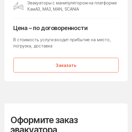
Эвакуаторы с манипулятором на платформе
Молзино
Молодёжный
КамАЗ, МАЗ, MAN, SCANIA
Молоково
Монино
Московская Область
Мостовик
Цена – по договоренности
Мытищи
Нагатино-Садовники
В стоимость услуги входит прибытие на место,
Назарьево
Наро-Фоминск
погрузка, доставка
Нарынка
Нахабино
Заказать
Негомож
Некрасовский
Нелидово
Немчиновка
Непецино
Нестерово
Нижнее Хорошово
Никитское
Никоновское
Новая Ольховка
Новобратцевский
Оформите заказ
Нововолково
поселок
эвакуатора