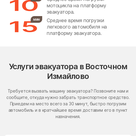
10
мотоцикла на платформу
Бронницы
Бужаниново
эвакуатора.
Бужарово
Бутурлино
15
мин
Среднее время погрузки
легкового автомобиля на
Быково
Васильевское
платформу эвакуатора.
Васильчиново
Васькино
Ваулово
Вельяминово
Вербилки
Верея
Услуги эвакуатора в Восточном
Верея
Верзилово
Измайлово
Веселёво
Виноградово
Требуется вызвать машину эвакуатора? Позвоните нам и
Власиха
ВНИИССОК
сообщите, откуда нужно забрать транспортное средство.
Приедем на место всего за 30 минут, быстро погрузим
Внуковское поселение
Воздвиженское
автомобиль и в кратчайшее время доставим его в пункт
Володарского
Волоколамск
назначения.
Волчёнки
Вороновское Поселение
Воскресенск
Воскресенское