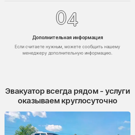
Поселок Свиблово
Поселок Сосновка
0
4
посёлок станции
Поселок Терехово
Бронницы
Поселок Толстопальцево
Поселок Узкое
Дополнительная информация
Поселок Шлюзы
Починки
Если считаете нужным, можете сообщить нашему
менеджеру дополнительную информацию.
Правдинский
Проводник
Пролетарский
Протвино
Пуршево
Путилково
Пушкино
Пущино
Эвакуатор всегда рядом - услуги
Пышлицы
Радовицкий
оказываем круглосуточно
Радужный
Радумля
Развилка
Район Аэропорт
Раменки
Раменское