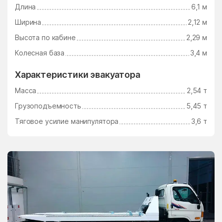
Ушаково
Фаустово
Длина
6,1 м
Федино
Федурново
Ширина
2,12 м
Высота по кабине
2,29 м
Федюково
Филимоновское
Поселение
Колесная база
3,4 м
Фосфоритный
Фруктовая
Характеристики эвакуатора
Фрязино
Фряново
Масса
2,54 т
Фуньково
Химки
Грузоподъемность
5,45 т
Хлюпино
Хорлово
Тяговое усилие манипулятора
3,6 т
Хотьково
Хрипань
центр альной усадьбы
центральной усадьбы
совхоза Озёры
совхоза Мир
Цибино
Чайковского
Часцы
Чашниково
Челюскинский
Чемодурово