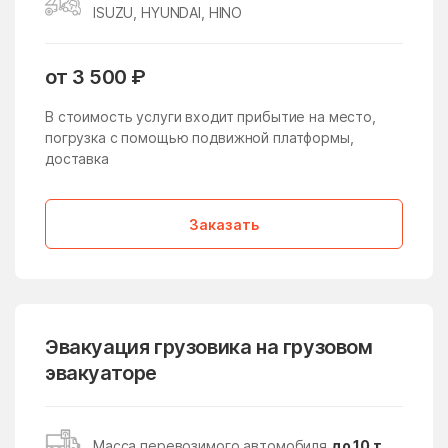
ISUZU, HYUNDAI, HINO
Жучки
Заболотье
Заворово
Загорские Дали
от 3 500 ₽
Загорянский
Запрудня
В стоимость услуги входит прибытие на место,
Зарайск
Заречье
погрузка с помощью подвижной платформы,
доставка
Зарудня
Звездный Городок
Звенигород
Зверосовхоза
Заказать
Зеленоград
Зеленоградский
Зелёный
Зендиково
Золотово
Зубово
Эвакуация грузовика на грузовом
Зюзино
Зябликово
эвакуаторе
Ивановское
Ивантеевка
Ивашково
Измайлово
Масса перевозимого автомобиля
до 10 т