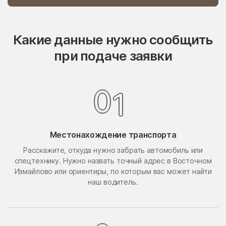
Опалиха
опытного хозяйства
Ермолино
Какие данные нужно сообщить
Орехово-Борисово
Орехово-Борисово
Северное
Южное
при подаче заявки
Орехово-Зуево
Орудьево
Осаново-Дубовое
Осташёво
0
1
Островцы
Отрадное
Павлино
Павловская Слобода
Павловский Посад
Местонахождение транспорта
Павловское
Расскажите, откуда нужно забрать автомобиль или
Первомайский
Первомайское Поселение
спецтехнику. Нужно назвать точный адрес в Восточном
Пересвет
Пески
Измайлово или ориентиры, по которым вас может найти
наш водитель.
Петрово-Дальнее
Петровское
Петровское
Пешки
Пирочи
Поварово