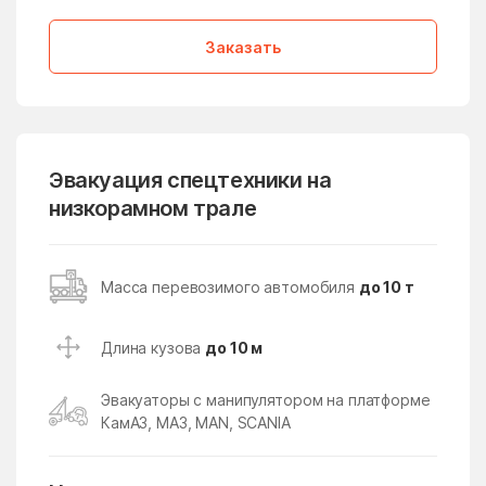
Лопатино
Лосино-Петровский
Заказать
Лотошино
Лужники
Лунёво
Луховицы
Лыткарино
Люберцы
Любучаны
Майдарово
Эвакуация спецтехники на
низкорамном трале
Макариха
Макеево
Малаховка
Малая Дубна
Масса перевозимого автомобиля
до 10 т
Малеевка
Малино
Малые Вязёмы
Малышево
Длина кузова
до 10 м
Мамонтово
Манихино
Эвакуаторы с манипулятором на платформе
Манушкино
Марусино
КамАЗ, МАЗ, MAN, SCANIA
Марушкино
Марушкинское Поселение
Марфино
Масловский