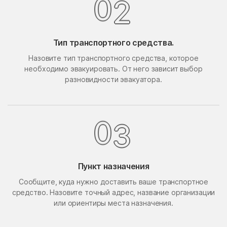
0
2
Поведники
Подолино
Подольск
Подольской машинно-
испытательной станции
Тип транспортного средства.
Подосинки
Покровское
Назовите тип транспортного средства, которое
необходимо эвакуировать. От него зависит выбор
Попово
Поречье
разновидности эвакуатора.
Поселок Акулово
Поселок Бутово
Поселок Главмосстроя
Поселок Загорье
0
3
Поселок Заречье
Поселок Измайловская
Пасека
поселок имени
Поселок Лесные
Воровского
Сторожки
Пункт назначения
Поселок Липки
Поселок Матвеевское
Сообщите, куда нужно доставить ваше транспортное
средство. Назовите точный адрес, название организации
Поселок Мневники
Поселок Новобутаково
или ориентиры места назначения.
Нижние
Поселок Подушкино
Поселок Рублево