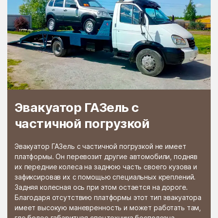
Раменской
Растуново
агрохимстанции РАОС
Ратчино
Рахманово
Редино
Реммаш
Реутово
Речицы
Решетниково
Решоткино
Ржавки
Рогачёво
Эвакуатор ГАЗель с
Роговское Поселение
Родники
частичной погрузкой
Рождествено
Ромашково
Эвакуатор ГАЗель с частичной погрузкой не имеет
Рошаль
Руза
платформы. Он перевозит другие автомобили, подняв
их передние колеса на заднюю часть своего кузова и
Румянцево
Рыбное
зафиксировав их с помощью специальных креплений.
Рыболово
Рылеево
Задняя колесная ось при этом остается на дороге.
Благодаря отсутствию платформы этот тип эвакуатора
Рязановский
Рязановское поселение
имеет высокую маневренность и может работать там,
где более габаритная спецтехника бесполезна.