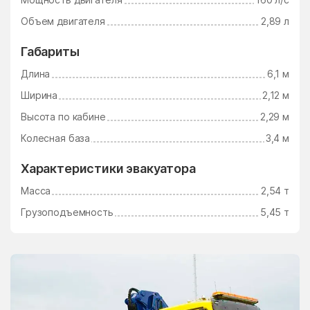
Электросталь
Электроугли
Объем двигателя
2,89 л
Юдино
Южный Поселок
Габариты
Юность
Юрцово
Длина
6,1 м
Ягунино
Ям
Ширина
2,12 м
Ямкино
Ярополец
Высота по кабине
2,29 м
Яхрома
Колесная база
3,4 м
Характеристики эвакуатора
Масса
2,54 т
Грузоподъемность
5,45 т