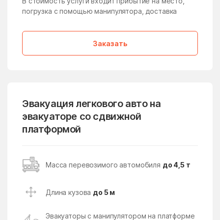
В стоимость услуги входит прибытие на место,
погрузка с помощью манипулятора, доставка
Дмитровский Погост
Долгопрудный
дома отдыха Горки
Домодедово
Заказать
Дорохово
Дорохово
Дрезна
Дрожжино
Дружба
Дубна
Дубна
Дубнево
Эвакуация легкового авто на
Дубовая Роща
эвакуаторе со сдвижной
Дубровицы
платформой
Дубровки
Евсеево
Егорьевск
Ельдигино
Масса перевозимого автомобиля
до 4,5 т
Ершово
Жаворонки
Железнодорожный
Железнодорожный
Длина кузова
до 5 м
Жилёво
Житнево
Эвакуаторы с манипулятором на платформе
Жуково
Жуковский