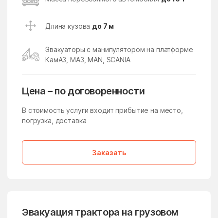
Икша
Ильинский
Ильинский Погост
Ильинское
Длина кузова
до 7 м
Ильинское-Усово
Имени Дзержинского
Эвакуаторы с манипулятором на платформе
имени Тельмана
имени Цюрупы
КамАЗ, МАЗ, MAN, SCANIA
Инженерный-1
Истра
Истра
Кабаново
Цена – по договоренности
Калининец
Каменское
В стоимость услуги входит прибытие на место,
Каринское
погрузка, доставка
Кашира
Киевский
Кировский
Заказать
Клементьево
Кленовское Поселение
Климовск
Клин
Клишева
Клишино
Княжево
Кожино
Эвакуация трактора на грузовом