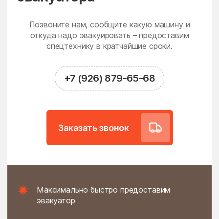
Новодрожжино
Новое
Новое Гришино
Новоивановское
Позвоните нам, сообщите какую машину и
Новолотошино
откуда надо эвакуировать – предоставим
Новоникольское
спецтехнику в кратчайшие сроки.
Новопетровское
Новосёлки
Новосиньково
Новостройка
+7 (926) 879-65-68
Новофедоровское
Новые Дома
поселение
Новый
Новый Быт
Заказать звонок
Новый Городок
Ногинск
Нудоль
Оболенск
Обухово
Огуднево
Одинцово
Ожогино
Максимально быстро предоставим
Озерецкое
Октябрьский
эвакуатор
Ольявидово
Онуфриево