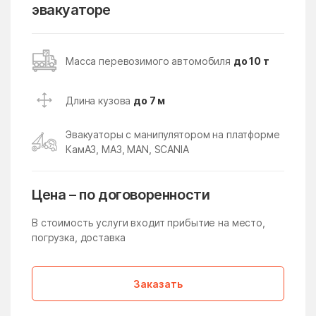
Кокошкино
Кокошкино Поселение
эвакуаторе
Коломна
Колычёво
Колюбакино
Конезавода
Масса перевозимого автомобиля
до 10 т
Конобеево
Константиново
Длина кузова
до 7 м
Королев
Корпуса
Кострово
Котельники
Эвакуаторы с манипулятором на платформе
КамАЗ, МАЗ, MAN, SCANIA
Красково
Красная Пойма
Красноармейск
Красногорск
Цена – по договоренности
Краснозаводск
Краснознаменск
В стоимость услуги входит прибытие на место,
Краснознаменский
Краснопахорское
погрузка, доставка
Поселение
Красный Посёлок
Красный Путь
Заказать
Кратово
Кривандино
Кривцово
Крюково