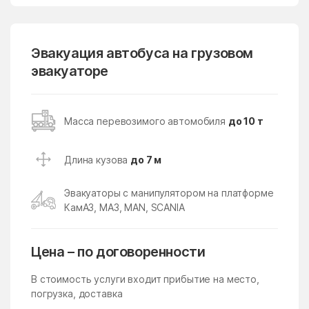
Кубинка
Кудиново
Кузнецы
Кузнечики
Эвакуация автобуса на грузовом
эвакуаторе
Кузяевского фарфорового
Куликово
завода
Куровское
Курсаково
Масса перевозимого автомобиля
до 10 т
Левошево
Леонтьево
Лесной
Лесной Городок
Длина кузова
до 7 м
Лесной поселок
Лесные Поляны
Эвакуаторы с манипулятором на платформе
Лесхоза
Летний Отдых
КамАЗ, МАЗ, MAN, SCANIA
Ликино
Ликино-Дулево
Цена – по договоренности
Липицы
Литвиново
Лобня
Ловцы
В стоимость услуги входит прибытие на место,
погрузка, доставка
Ложки
Лоза