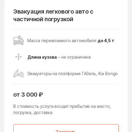
Поселение
Эвакуация легкового авто с
Восточное Измайлово
Восточный поселок
частичной погрузкой
Восход
Всеволодово
Высоковск
Вялки
Масса перевозимого автомобиля
до 4,5 т
Газопроводск
Гальчино
Гарь-Покровское
Гжель
Длина кузова
– не ограничена
Гжельского кирпичного
Глебовский
завода
Эвакуаторы на платформе ГАЗель, Kia Bongo
Голицыно
Головачёво
Головково
Гололобово
от 3 000 ₽
Голубое
Горетово
В стоимость услуги входит прибытие на место,
Горки
погрузка, доставка
Горки Ленинские
Горки Ленинские
Горки-10
Заказать