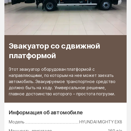
Черкизово
Чёрная
Черноголовка
Чёрное
Чертаново Северное
Чертаново Центральное
Чертаново Южное
Черусти
Эвакуатор со сдвижной
Чехов
Чулки-Соколово
платформой
Чупряково
Чурилково
Шабурново
Шарапово
Этот эвакуатор оборудован платформой с
Шатура
Шатурторф
направляющими, по которым на нее может заехать
автомобиль. Эвакуируемое транспортное средство
Шаховская
Шевляково
должно быть на ходу. Универсальное решение,
главное достоинство которого – простота погрузки.
Шеметово
Шувое
Шугарово
Щаповское Поселение
Информация об автомобиле
Щелково
Щербинка
Модель
HYUNDAI MIGHTY EX8
Электрогорск
Электроизолятор
Мощность двигателя
160 л/с