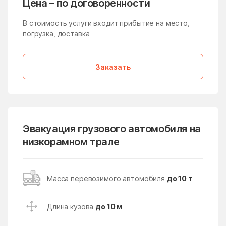
Цена – по договоренности
Медвежьи Озёра
медико-
инструментального
В стоимость услуги входит прибытие на место,
завода
погрузка, доставка
Менделеево
Мендюкино
Мечниково
Мещерино
Заказать
Мещерский поселок
Мещерское
Мизиново
Микулино
Милицейский поселок
Мирный
Эвакуация грузового автомобиля на
Миронцево
Мисайлово
низкорамном трале
Михайлово-Ярцевское
Михали
поселение
Масса перевозимого автомобиля
до 10 т
Михнево
Михнево
Мишеронский
Мишутино
Длина кузова
до 10 м
Можайск
Мокрое