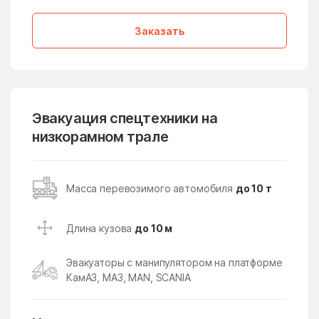
Лопатино
Лосино-Петровский
Заказать
Лотошино
Лужники
Лунёво
Луховицы
Лыткарино
Люберцы
Любучаны
Майдарово
Эвакуация спецтехники на
низкорамном трале
Макариха
Макеево
Малаховка
Малая Дубна
Масса перевозимого автомобиля
до 10 т
Малеевка
Малино
Малые Вязёмы
Малышево
Длина кузова
до 10 м
Мамонтово
Манихино
Эвакуаторы с манипулятором на платформе
Манушкино
Марусино
КамАЗ, МАЗ, MAN, SCANIA
Марушкино
Марушкинское Поселение
Марфино
Масловский