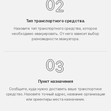
0
2
Поведники
Подолино
Подольск
Подольской машинно-
испытательной станции
Тип транспортного средства.
Подосинки
Покровское
Назовите тип транспортного средства, которое
необходимо эвакуировать. От него зависит выбор
Попово
Поречье
разновидности эвакуатора.
Поселок Акулово
Поселок Бутово
Поселок Главмосстроя
Поселок Загорье
0
3
Поселок Заречье
Поселок Измайловская
Пасека
поселок имени
Поселок Лесные
Воровского
Сторожки
Пункт назначения
Поселок Липки
Поселок Матвеевское
Сообщите, куда нужно доставить ваше транспортное
средство. Назовите точный адрес, название организации
Поселок Мневники
Поселок Новобутаково
или ориентиры места назначения.
Нижние
Поселок Подушкино
Поселок Рублево