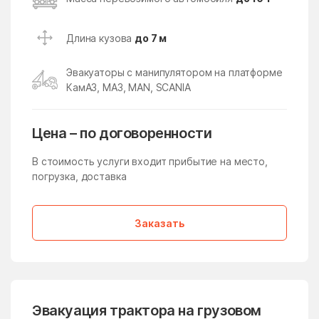
Икша
Ильинский
Ильинский Погост
Ильинское
Длина кузова
до 7 м
Ильинское-Усово
Имени Дзержинского
Эвакуаторы с манипулятором на платформе
имени Тельмана
имени Цюрупы
КамАЗ, МАЗ, MAN, SCANIA
Инженерный-1
Истра
Истра
Кабаново
Цена – по договоренности
Калининец
Каменское
В стоимость услуги входит прибытие на место,
Каринское
погрузка, доставка
Кашира
Киевский
Кировский
Заказать
Клементьево
Кленовское Поселение
Климовск
Клин
Клишева
Клишино
Княжево
Кожино
Эвакуация трактора на грузовом