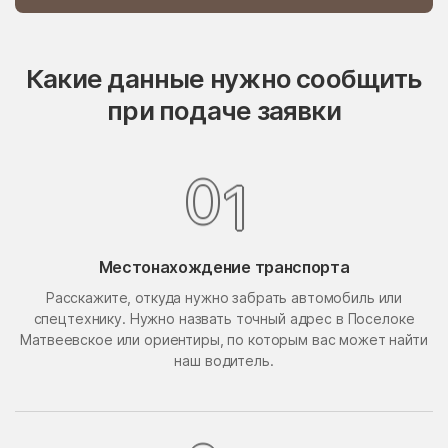
Опалиха
опытного хозяйства
Ермолино
Какие данные нужно сообщить
Орехово-Борисово
Орехово-Борисово
Северное
Южное
при подаче заявки
Орехово-Зуево
Орудьево
Осаново-Дубовое
Осташёво
0
1
Островцы
Отрадное
Павлино
Павловская Слобода
Павловский Посад
Местонахождение транспорта
Павловское
Расскажите, откуда нужно забрать автомобиль или
Первомайский
Первомайское Поселение
спецтехнику. Нужно назвать точный адрес в Поселоке
Пересвет
Пески
Матвеевское или ориентиры, по которым вас может найти
наш водитель.
Петрово-Дальнее
Петровское
Петровское
Пешки
Пирочи
Поварово