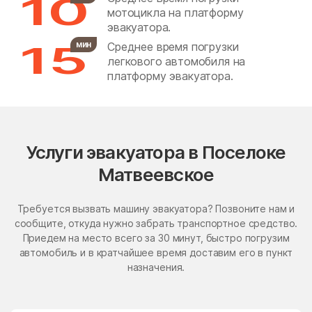
10
мотоцикла на платформу
Бронницы
Бужаниново
эвакуатора.
15
Бужарово
Бутурлино
мин
Среднее время погрузки
легкового автомобиля на
Быково
Васильевское
платформу эвакуатора.
Васильчиново
Васькино
Ваулово
Вельяминово
Вербилки
Верея
Услуги эвакуатора в Поселоке
Верея
Верзилово
Матвеевское
Веселёво
Виноградово
Требуется вызвать машину эвакуатора? Позвоните нам и
Власиха
ВНИИССОК
сообщите, откуда нужно забрать транспортное средство.
Приедем на место всего за 30 минут, быстро погрузим
Внуковское поселение
Воздвиженское
автомобиль и в кратчайшее время доставим его в пункт
Володарского
Волоколамск
назначения.
Волчёнки
Вороновское Поселение
Воскресенск
Воскресенское