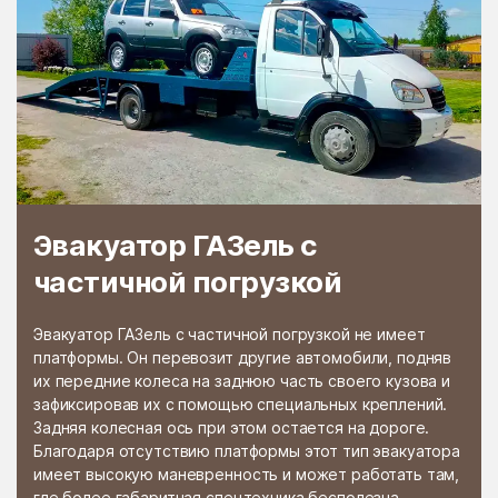
Раменской
Растуново
агрохимстанции РАОС
Ратчино
Рахманово
Редино
Реммаш
Реутово
Речицы
Решетниково
Решоткино
Ржавки
Рогачёво
Эвакуатор ГАЗель с
Роговское Поселение
Родники
частичной погрузкой
Рождествено
Ромашково
Эвакуатор ГАЗель с частичной погрузкой не имеет
Рошаль
Руза
платформы. Он перевозит другие автомобили, подняв
их передние колеса на заднюю часть своего кузова и
Румянцево
Рыбное
зафиксировав их с помощью специальных креплений.
Рыболово
Рылеево
Задняя колесная ось при этом остается на дороге.
Благодаря отсутствию платформы этот тип эвакуатора
Рязановский
Рязановское поселение
имеет высокую маневренность и может работать там,
где более габаритная спецтехника бесполезна.