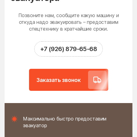
Новодрожжино
Новое
Новое Гришино
Новоивановское
Позвоните нам, сообщите какую машину и
Новолотошино
откуда надо эвакуировать – предоставим
Новоникольское
спецтехнику в кратчайшие сроки.
Новопетровское
Новосёлки
Новосиньково
Новостройка
+7 (926) 879-65-68
Новофедоровское
Новые Дома
поселение
Новый
Новый Быт
Заказать звонок
Новый Городок
Ногинск
Нудоль
Оболенск
Обухово
Огуднево
Одинцово
Ожогино
Максимально быстро предоставим
Озерецкое
Октябрьский
эвакуатор
Ольявидово
Онуфриево