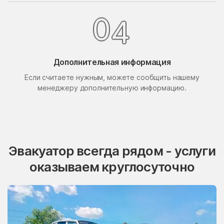
Поселок Свиблово
Поселок Сосновка
0
4
посёлок станции
Поселок Терехово
Бронницы
Поселок Толстопальцево
Поселок Узкое
Дополнительная информация
Поселок Шлюзы
Починки
Если считаете нужным, можете сообщить нашему
менеджеру дополнительную информацию.
Правдинский
Проводник
Пролетарский
Протвино
Пуршево
Путилково
Пушкино
Пущино
Эвакуатор всегда рядом - услуги
Пышлицы
Радовицкий
оказываем круглосуточно
Радужный
Радумля
Развилка
Район Аэропорт
Раменки
Раменское