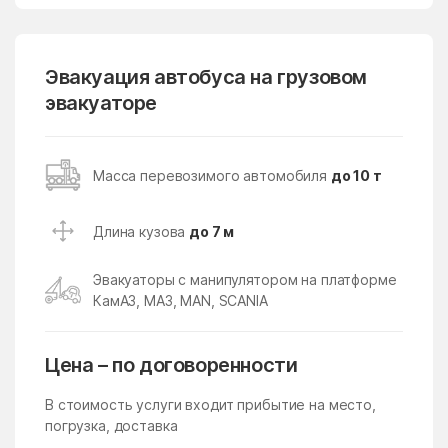
Кубинка
Кудиново
Кузнецы
Кузнечики
Эвакуация автобуса на грузовом
эвакуаторе
Кузяевского фарфорового
Куликово
завода
Куровское
Курсаково
Масса перевозимого автомобиля
до 10 т
Левошево
Леонтьево
Лесной
Лесной Городок
Длина кузова
до 7 м
Лесной поселок
Лесные Поляны
Эвакуаторы с манипулятором на платформе
Лесхоза
Летний Отдых
КамАЗ, МАЗ, MAN, SCANIA
Ликино
Ликино-Дулево
Цена – по договоренности
Липицы
Литвиново
Лобня
Ловцы
В стоимость услуги входит прибытие на место,
погрузка, доставка
Ложки
Лоза