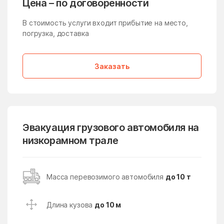
Цена – по договоренности
Медвежьи Озёра
медико-
инструментального
В стоимость услуги входит прибытие на место,
завода
погрузка, доставка
Менделеево
Мендюкино
Мечниково
Мещерино
Заказать
Мещерский поселок
Мещерское
Мизиново
Микулино
Милицейский поселок
Мирный
Эвакуация грузового автомобиля на
Миронцево
Мисайлово
низкорамном трале
Михайлово-Ярцевское
Михали
поселение
Масса перевозимого автомобиля
до 10 т
Михнево
Михнево
Мишеронский
Мишутино
Длина кузова
до 10 м
Можайск
Мокрое