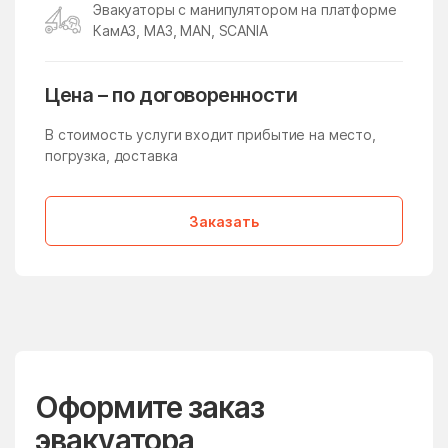
Эвакуаторы с манипулятором на платформе
Молзино
Молодёжный
КамАЗ, МАЗ, MAN, SCANIA
Молоково
Монино
Московская Область
Мостовик
Цена – по договоренности
Мытищи
Нагатино-Садовники
В стоимость услуги входит прибытие на место,
Назарьево
Наро-Фоминск
погрузка, доставка
Нарынка
Нахабино
Заказать
Негомож
Некрасовский
Нелидово
Немчиновка
Непецино
Нестерово
Нижнее Хорошово
Никитское
Никоновское
Новая Ольховка
Новобратцевский
Оформите заказ
Нововолково
поселок
эвакуатора