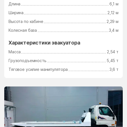
Ушаково
Фаустово
Длина
6,1 м
Федино
Федурново
Ширина
2,12 м
Высота по кабине
2,29 м
Федюково
Филимоновское
Поселение
Колесная база
3,4 м
Фосфоритный
Фруктовая
Характеристики эвакуатора
Фрязино
Фряново
Масса
2,54 т
Фуньково
Химки
Грузоподъемность
5,45 т
Хлюпино
Хорлово
Тяговое усилие манипулятора
3,6 т
Хотьково
Хрипань
центр альной усадьбы
центральной усадьбы
совхоза Озёры
совхоза Мир
Цибино
Чайковского
Часцы
Чашниково
Челюскинский
Чемодурово