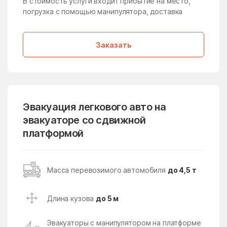
В стоимость услуги входит прибытие на место,
погрузка с помощью манипулятора, доставка
Дмитровский Погост
Долгопрудный
дома отдыха Горки
Домодедово
Заказать
Дорохово
Дорохово
Дрезна
Дрожжино
Дружба
Дубна
Дубна
Дубнево
Эвакуация легкового авто на
Дубовая Роща
эвакуаторе со сдвижной
Дубровицы
платформой
Дубровки
Евсеево
Егорьевск
Ельдигино
Масса перевозимого автомобиля
до 4,5 т
Ершово
Жаворонки
Железнодорожный
Железнодорожный
Длина кузова
до 5 м
Жилёво
Житнево
Эвакуаторы с манипулятором на платформе
Жуково
Жуковский