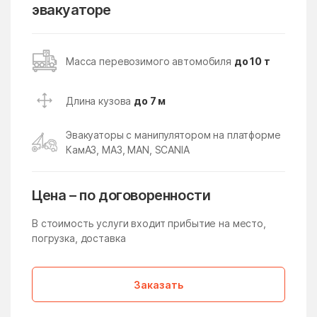
Кокошкино
Кокошкино Поселение
эвакуаторе
Коломна
Колычёво
Колюбакино
Конезавода
Масса перевозимого автомобиля
до 10 т
Конобеево
Константиново
Длина кузова
до 7 м
Королев
Корпуса
Кострово
Котельники
Эвакуаторы с манипулятором на платформе
КамАЗ, МАЗ, MAN, SCANIA
Красково
Красная Пойма
Красноармейск
Красногорск
Цена – по договоренности
Краснозаводск
Краснознаменск
В стоимость услуги входит прибытие на место,
Краснознаменский
Краснопахорское
погрузка, доставка
Поселение
Красный Посёлок
Красный Путь
Заказать
Кратово
Кривандино
Кривцово
Крюково