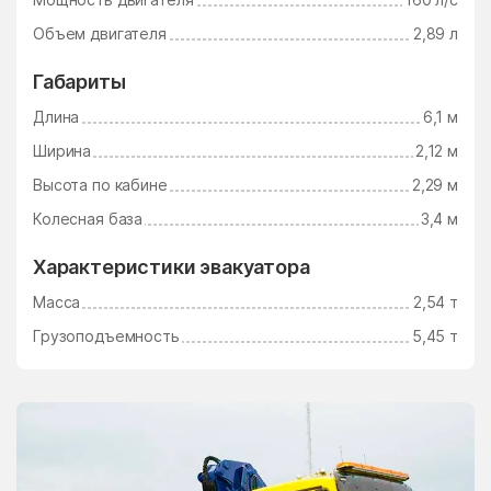
Электросталь
Электроугли
Объем двигателя
2,89 л
Юдино
Южный Поселок
Габариты
Юность
Юрцово
Длина
6,1 м
Ягунино
Ям
Ширина
2,12 м
Ямкино
Ярополец
Высота по кабине
2,29 м
Яхрома
Колесная база
3,4 м
Характеристики эвакуатора
Масса
2,54 т
Грузоподъемность
5,45 т