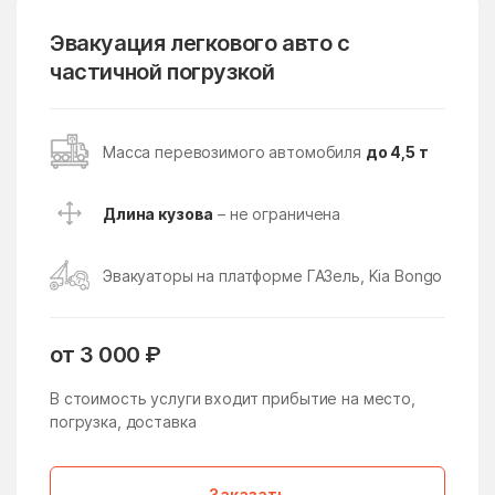
Поселение
Эвакуация легкового авто с
Восточное Измайлово
Восточный поселок
частичной погрузкой
Восход
Всеволодово
Высоковск
Вялки
Масса перевозимого автомобиля
до 4,5 т
Газопроводск
Гальчино
Гарь-Покровское
Гжель
Длина кузова
– не ограничена
Гжельского кирпичного
Глебовский
завода
Эвакуаторы на платформе ГАЗель, Kia Bongo
Голицыно
Головачёво
Головково
Гололобово
от 3 000 ₽
Голубое
Горетово
В стоимость услуги входит прибытие на место,
Горки
погрузка, доставка
Горки Ленинские
Горки Ленинские
Горки-10
Заказать