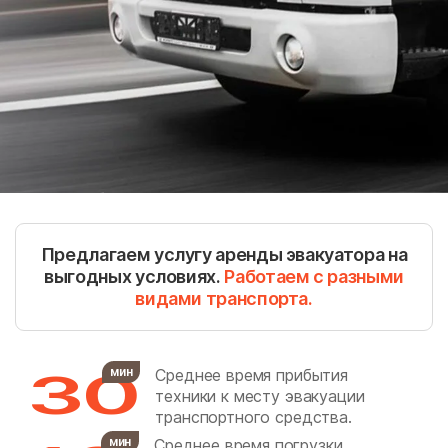
Барабаново
Барановское
Барвиха
Белоозёрский
Белоомут
Беляная Гора
Беляниново
Березнецово
Березняки
Биокомбината
Биорки
Бирюлево Восточное
Бирюлево Западное
Боброво
Предлагаем услугу аренды эвакуатора на
Богатищево
Большевик
выгодных условиях.
Работаем с разными
видами транспорта.
Большие Вязёмы
Большие Дворы
Большое Алексеевское
Большое Буньково
30
Большое Грызлово
Большое Руново
мин
Среднее время прибытия
техники к месту эвакуации
Борозда
Братеево
транспортного средства.
Братовщина
Брёхово
мин
Среднее время погрузки