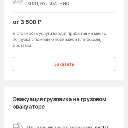
ISUZU, HYUNDAI, HINO
Жучки
Заболотье
Заворово
Загорские Дали
от 3 500 ₽
Загорянский
Запрудня
В стоимость услуги входит прибытие на место,
Зарайск
Заречье
погрузка с помощью подвижной платформы,
доставка
Зарудня
Звездный Городок
Звенигород
Зверосовхоза
Заказать
Зеленоград
Зеленоградский
Зелёный
Зендиково
Золотово
Зубово
Эвакуация грузовика на грузовом
Зюзино
Зябликово
эвакуаторе
Ивановское
Ивантеевка
Ивашково
Измайлово
Масса перевозимого автомобиля
до 10 т