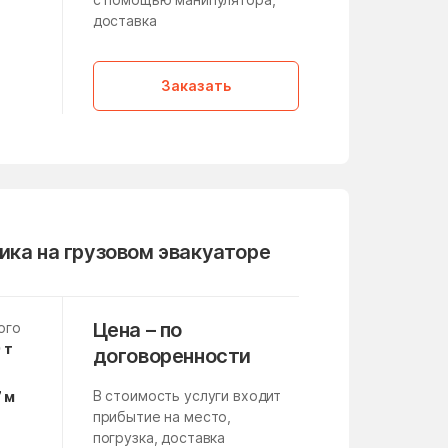
Кленовское Поселение
доставка
Клишино
а
Кокошкино Поселение
Заказать
Конезавода
Корпуса
Красная Пойма
Краснознаменск
Красный Путь
ика на грузовом эвакуаторе
Крюково
Цена – по
ого
Кузнечики
 т
договоренности
Курсаково
В стоимость услуги входит
7 м
прибытие на место,
Лесной Городок
погрузка, доставка