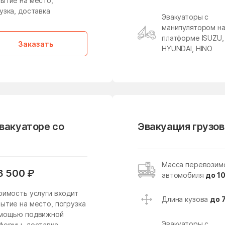
ытие на место,
Кировский
Клементьево
узка, доставка
Эвакуаторы с
Клин
Клишева
манипулятором н
Кожино
Кокошкино
платформе ISUZU,
Заказать
HYUNDAI, HINO
Колычёво
Колюбакино
Константиново
Королев
Котельники
Красково
Красногорск
Краснозаводск
Краснопахорское
Красный Посёлок
эвакуаторе со
Эвакуация грузов
Поселение
Кривандино
Кривцово
Масса перевозим
Кудиново
Кузнецы
3 500 ₽
автомобиля
до 10
Куликово
Куровское
оимость услуги входит
Длина кузова
до 
ытие на место, погрузка
Леонтьево
Лесной
омощью подвижной
Эвакуаторы с
формы, доставка