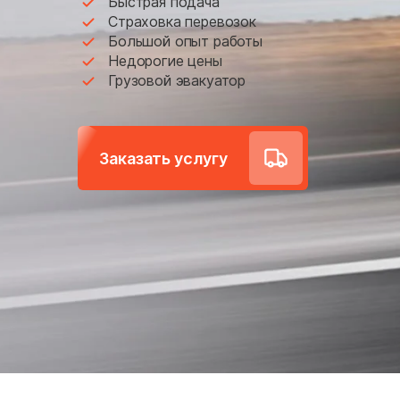
Быстрая подача
Большое Грызлово
Страховка перевозок
Большой опыт работы
Братовщина
Недорогие цены
Грузовой эвакуатор
Бужарово
Васильчиново
Вербилки
Заказать услугу
Веселёво
Внуковское поселение
Волчёнки
Восточное Измайлово
Высоковск
Гарь-Покровское
Голицыно