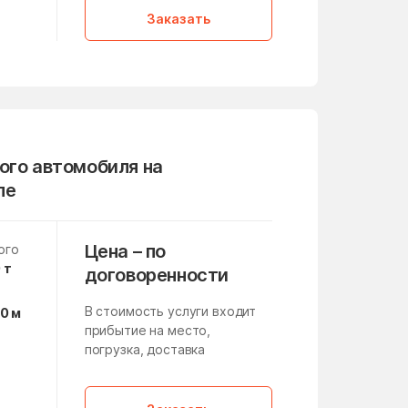
,
Заказать
Михнево
Мокрое
Монино
Нагатино-Садовники
ого автомобиля на
Нахабино
ле
Немчиновка
Никитское
Цена – по
ого
Нововолково
 т
договоренности
Новоивановское
В стоимость услуги входит
10 м
Новосёлки
прибытие на место,
погрузка, доставка
Новые Дома
а
,
Ногинск