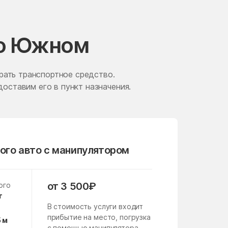
Железнодорожный
Жуковский
во Южном
Загорские Дали
Заречье
рать транспортное средство.
доставим его в пункт назначения.
Зверосовхоза
Зендиково
Зябликово
Измайлово
ого авто с манипулятором
Ильинское
имени Цюрупы
от 3 500₽
ого
Кабаново
т
В стоимость услуги входит
Кашира
прибытие на место, погрузка
5 м
с помощью манипулятора,