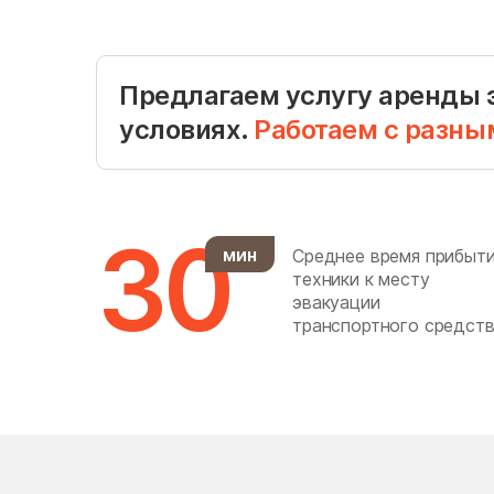
Голубое
Горки Ленинские
Горшково
Предлагаем услугу аренды 
условиях.
Работаем с разны
Губино
Деденёво
30
мин
Среднее время прибыт
Дергаево
техники к месту
Деревня Немчиново
эвакуации
транспортного средств
Дзержинский
дома отдыха Горки
Дрезна
Дубна
Дубровки