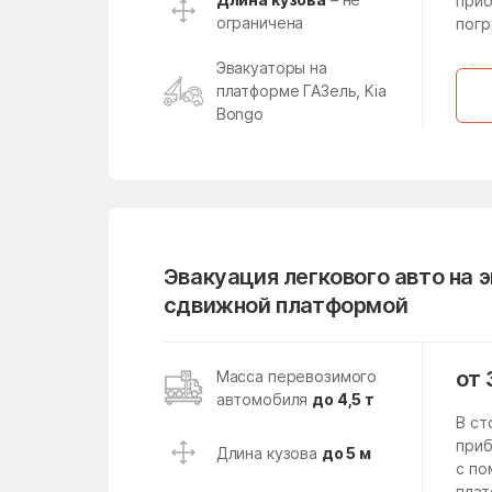
Киевский
приб
ограничена
погр
Климовск
Эвакуаторы на
Княжево
платформе ГАЗель, Kia
Bongo
Коломна
Конобеево
Кострово
Красноармейск
Краснознаменский
Эвакуация легкового авто на 
сдвижной платформой
Кратово
Кубинка
от 
Масса перевозимого
автомобиля
до 4,5 т
Кузяевского фарфорового
завода
В ст
приб
Длина кузова
до 5 м
Левошево
с п
плат