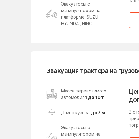
Лесной поселок
Эвакуаторы с
манипулятором на
Ликино
платформе ISUZU,
Лобня
HYUNDAI, HINO
Лопатино
Лунёво
Любучаны
Малаховка
Эвакуация трактора на грузо
Малые Вязёмы
Манушкино
Цен
Масса перевозимого
автомобиля
до 10 т
до
Марфино
В ст
Длина кузова
до 7 м
Менделеево
приб
погр
Мещерский поселок
Эвакуаторы с
манипулятором на
Милицейский поселок