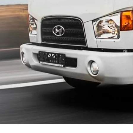
Большое Руново
Борозда
Брёхово
Бронницы
Бутурлино
Быково
Васькино
Ваулово
Верея
Верея
Виноградово
Власиха
Воздвиженское
Володарского
Вороновское Поселение
Воскресенск
Восточный поселок
Восход
Вялки
Газопроводск
Гжель
Гжельского кирпичного
завода
Головачёво
Головково