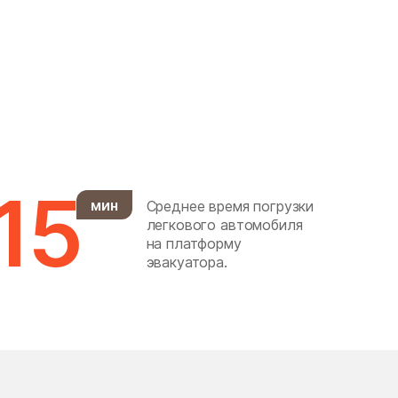
Горки Ленинские
Городище
Гребнево
дачного хозяйства
Архангельское
Демихово
15
мин
Среднее время погрузки
Деревня Марфино
легкового автомобиля
Десеновское Поселение
на платформу
эвакуатора.
Долгопрудный
Дорохово
Дубна
Дубровицы
Ельдигино