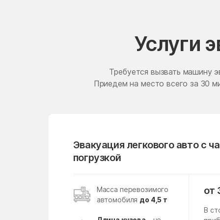
Ершово
Жилёво
Услуги 
Жучки
Загорянский
Требуется вызвать машину э
Приедем на место всего за 30 ми
Зарудня
Зеленоград
Золотово
Ивановское
Эвакуация легкового авто с ч
Икша
погрузкой
Ильинское-Усово
Инженерный-1
от 
Масса перевозимого
автомобиля
до 4,5 т
Калининец
В ст
Длина кузова
– не