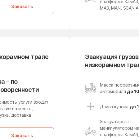
платформе КамАЗ
Заказать
МАЗ, MAN, SCANIA
Михали
Михнево
Мишутино
Можайск
Молодёжный
Молоково
Мостовик
Мытищи
зкорамном трале
Эвакуация грузов
Наро-Фоминск
Нарынка
низкорамном тра
Некрасовский
Нелидово
Нестерово
Нижнее Хорошово
а – по
Масса перевозим
говоренности
Новая Ольховка
Новобратцевский поселок
автомобиля
до 10
Новое
Новое Гришино
оимость услуги входит
Длина кузова
до 
ытие на место,
Новоникольское
Новопетровское
узка, доставка
Эвакуаторы с
Новостройка
Новофедоровское
поселение
манипулятором н
платформе КамАЗ
Заказать
Новый Быт
Новый Городок