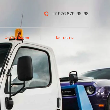
+7 926 879-65-68
Акатьево
Фото и видео
Контакты
Алфимово
Атепцево
Аэропорт Домодедово
Балашиха
Белоозёрский
Березнецово
Бирюлево Восточное
Большевик
Большое Буньково