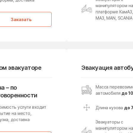
Лесные Поляны
Лесхоза
манипулятором н
платформе КамАЗ
Ликино-Дулево
Липицы
МАЗ, MAN, SCANIA
Заказать
Ловцы
Ложки
Лосино-Петровский
Лотошино
Луховицы
Лыткарино
Майдарово
Макариха
Малая Дубна
Малеевка
вом эвакуаторе
Эвакуация автобу
Малышево
Мамонтово
Марусино
Марушкино
а – по
Масса перевозим
автомобиля
до 10
говоренности
Масловский
Медвежьи Озёра
оимость услуги входит
Длина кузова
до 
Мендюкино
Мечниково
ытие на место,
узка, доставка
Мещерское
Мизиново
Эвакуаторы с
манипулятором н
Мирный
Миронцево