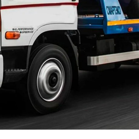
Братеево
Бужаниново
Васильевское
Вельяминово
Верзилово
ВНИИССОК
Волоколамск
Воскресенское Поселение
Всеволодово
Гальчино
Глебовский
Гололобово