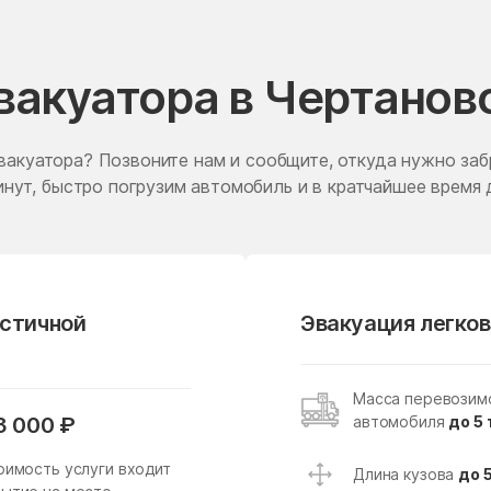
Жаворонки
Железнодорожный
Житнево
Жуково
эвакуатора в Чертано
Заболотье
Заворово
Запрудня
Зарайск
вакуатора? Позвоните нам и сообщите, откуда нужно заб
нут, быстро погрузим автомобиль и в кратчайшее время 
Звездный Городок
Звенигород
Зеленоградский
Зелёный
Зубово
Зюзино
Ивантеевка
Ивашково
астичной
Эвакуация легков
Ильинский
Ильинский Погост
Имени Дзержинского
имени Тельмана
Масса перевозим
Истра
Истра
автомобиля
до 5 
3 000 ₽
Каменское
Каринское
оимость услуги входит
Длина кузова
до 