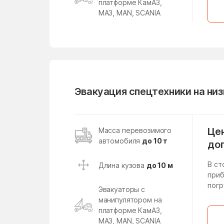
платформе КамАЗ,
МАЗ, MAN, SCANIA
Михайлово-Ярцевское
поселение
Мишеронский
Молзино
Московская Область
Эвакуация спецтехники на ни
Назарьево
Негомож
Непецино
Цен
Масса перевозимого
автомобиля
до 10 т
до
Никоновское
Новодрожжино
В ст
Длина кузова
до 10 м
приб
Новолотошино
погр
Эвакуаторы с
Новосиньково
манипулятором на
платформе КамАЗ,
МАЗ, MAN, SCANIA
Новый