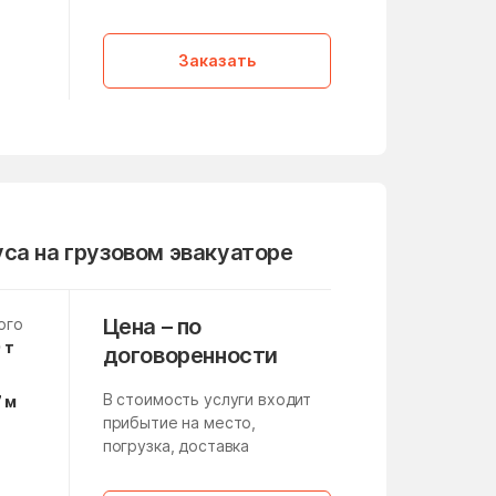
Летний Отдых
а
,
Литвиново
Заказать
Лоза
Лужники
Люберцы
Макеево
Малино
са на грузовом эвакуаторе
Манихино
Марушкинское Поселение
Цена – по
ого
 т
договоренности
медико-инструментального
завода
В стоимость услуги входит
7 м
Мещерино
прибытие на место,
погрузка, доставка
Микулино
а
Мисайлово