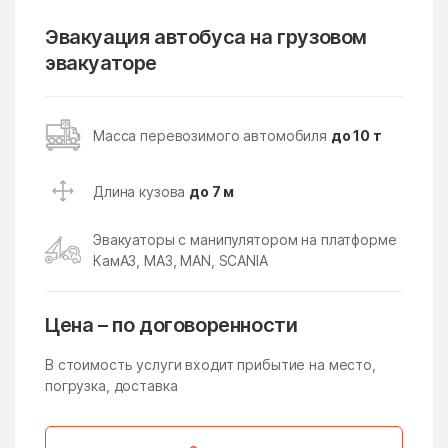
Кубинка
Кудиново
Эвакуация автобуса на грузовом
эвакуаторе
Кузнецы
Кузнечики
Кузяевского фарфорового
Куликово
завода
Масса перевозимого автомобиля
до 10 т
Куровское
Курсаково
Левошево
Леонтьево
Длина кузова
до 7 м
Лесной
Лесной Городок
Эвакуаторы с манипулятором на платформе
Лесной поселок
Лесные Поляны
КамАЗ, МАЗ, MAN, SCANIA
Лесхоза
Летний Отдых
Цена – по договоренности
Ликино
Ликино-Дулево
Липицы
Литвиново
В стоимость услуги входит прибытие на место,
погрузка, доставка
Лобня
Ловцы
Ложки
Лоза