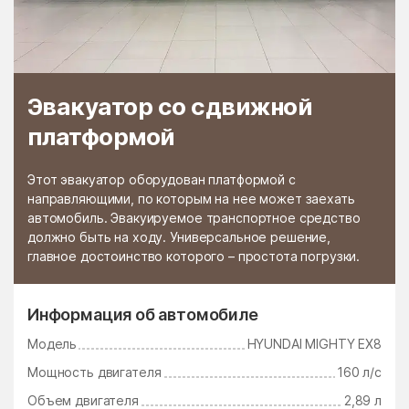
Черкизово
Чёрная
Черноголовка
Чёрное
Чертаново Северное
Чертаново Центральное
Эвакуатор со сдвижной
Чертаново Южное
Черусти
платформой
Чехов
Чулки-Соколово
Чупряково
Чурилково
Этот эвакуатор оборудован платформой с
направляющими, по которым на нее может заехать
Шабурново
Шарапово
автомобиль. Эвакуируемое транспортное средство
Шатура
Шатурторф
должно быть на ходу. Универсальное решение,
главное достоинство которого – простота погрузки.
Шаховская
Шевляково
Шеметово
Шувое
Информация об автомобиле
Шугарово
Щаповское Поселение
Модель
HYUNDAI MIGHTY EX8
Щелково
Щербинка
Мощность двигателя
160 л/с
Электрогорск
Электроизолятор
Объем двигателя
2,89 л