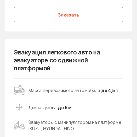
Дмитровский Погост
Долгопрудный
Заказать
дома отдыха Горки
Домодедово
Дорохово
Дорохово
Дрезна
Дрожжино
Дружба
Дубна
Эвакуация легкового авто на
эвакуаторе со сдвижной
Дубна
Дубнево
платформой
Дубовая Роща
Дубровицы
Дубровки
Евсеево
Масса перевозимого автомобиля
до 4,5 т
Егорьевск
Ельдигино
Ершово
Жаворонки
Длина кузова
до 5 м
Железнодорожный
Железнодорожный
Эвакуаторы с манипулятором на платформе
Жилёво
Житнево
ISUZU, HYUNDAI, HINO
Жуково
Жуковский