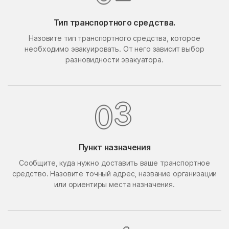
Поведники
Подолино
Тип транспортного средства.
Подольск
Подольской машинно-
Назовите тип транспортного средства, которое
испытательной станции
необходимо эвакуировать. От него зависит выбор
Подосинки
Покровское
разновидности эвакуатора.
Попово
Поречье
Поселок Акулово
Поселок Бутово
3
0
Поселок Главмосстроя
Поселок Загорье
Поселок Заречье
Поселок Измайловская
Пасека
Пункт назначения
поселок имени
Поселок Лесные
Сообщите, куда нужно доставить ваше транспортное
Воровского
Сторожки
средство. Назовите точный адрес, название организации
Поселок Липки
Поселок Матвеевское
или ориентиры места назначения.
Поселок Мневники
Поселок Новобутаково
Нижние
Поселок Подушкино
Поселок Рублево