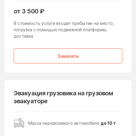
Жучки
Заболотье
от 3 500 ₽
Заворово
Загорские Дали
В стоимость услуги входит прибытие на место,
погрузка с помощью подвижной платформы,
Загорянский
Запрудня
доставка
Зарайск
Заречье
Зарудня
Звездный Городок
Заказать
Звенигород
Зверосовхоза
Зеленоград
Зеленоградский
Зелёный
Зендиково
Эвакуация грузовика на грузовом
Золотово
Зубово
эвакуаторе
Зюзино
Зябликово
Ивановское
Ивантеевка
Масса перевозимого автомобиля
до 10 т
Ивашково
Измайлово