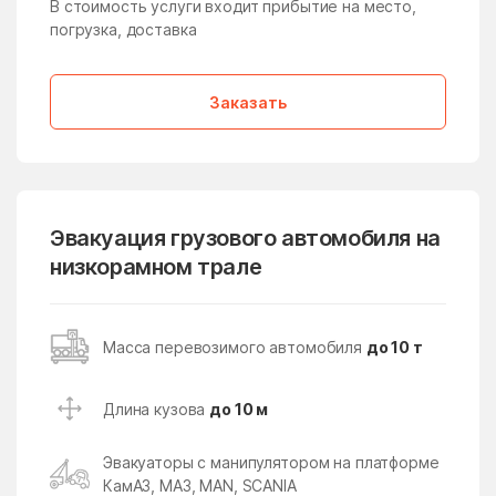
В стоимость услуги входит прибытие на место,
погрузка, доставка
Медвежьи Озёра
медико-
инструментального
завода
Заказать
Менделеево
Мендюкино
Мечниково
Мещерино
Мещерский поселок
Мещерское
Мизиново
Микулино
Эвакуация грузового автомобиля на
Милицейский поселок
Мирный
низкорамном трале
Миронцево
Мисайлово
Михайлово-Ярцевское
Михали
Масса перевозимого автомобиля
до 10 т
поселение
Михнево
Михнево
Длина кузова
до 10 м
Мишеронский
Мишутино
Эвакуаторы с манипулятором на платформе
Можайск
Мокрое
КамАЗ, МАЗ, MAN, SCANIA