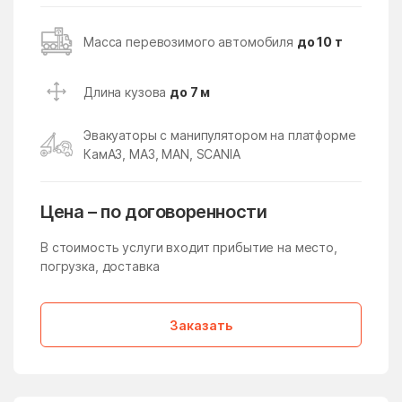
Кокошкино
Кокошкино Поселение
Коломна
Колычёво
Масса перевозимого автомобиля
до 10 т
Колюбакино
Конезавода
Длина кузова
до 7 м
Конобеево
Константиново
Королев
Корпуса
Эвакуаторы с манипулятором на платформе
КамАЗ, МАЗ, MAN, SCANIA
Кострово
Котельники
Красково
Красная Пойма
Цена – по договоренности
Красноармейск
Красногорск
В стоимость услуги входит прибытие на место,
Краснозаводск
Краснознаменск
погрузка, доставка
Краснознаменский
Краснопахорское
Поселение
Заказать
Красный Посёлок
Красный Путь
Кратово
Кривандино
Кривцово
Крюково