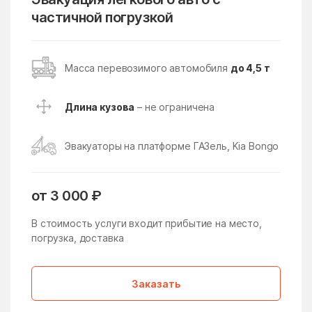
Поселение
частичной погрузкой
Восточное Измайлово
Восточный поселок
Восход
Всеволодово
Масса перевозимого автомобиля
до 4,5 т
Высоковск
Вялки
Длина кузова
– не ограничена
Газопроводск
Гальчино
Гарь-Покровское
Гжель
Эвакуаторы на платформе ГАЗель, Kia Bongo
Гжельского кирпичного
Глебовский
завода
Голицыно
Головачёво
от 3 000 ₽
Головково
Гололобово
В стоимость услуги входит прибытие на место,
погрузка, доставка
Голубое
Горетово
Горки
Горки Ленинские
Заказать
Горки Ленинские
Горки-10