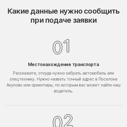
Опалиха
опытного хозяйства
Какие данные нужно сообщить
Ермолино
при подаче заявки
Орехово-Борисово
Орехово-Борисово
Северное
Южное
Орехово-Зуево
Орудьево
1
0
Осаново-Дубовое
Осташёво
Островцы
Отрадное
Местонахождение транспорта
Павлино
Павловская Слобода
Расскажите, откуда нужно забрать автомобиль или
Павловский Посад
Павловское
спецтехнику. Нужно назвать точный адрес в Поселоке
Акулово или ориентиры, по которым вас может найти наш
Первомайский
Первомайское Поселение
водитель.
Пересвет
Пески
Петрово-Дальнее
Петровское
2
0
Петровское
Пешки
Пирочи
Поварово