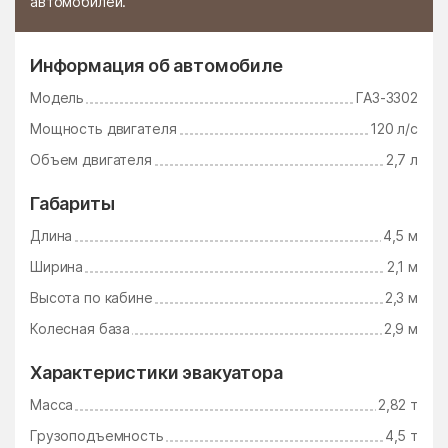
автомобилей.
Сабурово
Саввино
Саввинская Слобода
Савинская
Информация об автомобиле
Санатория им. Герцена
санатория Министерства
Обороны
Модель
ГАЗ-3302
санатория Озеро Белое
санатория Подмосковье
Мощность двигателя
120 л/с
Объем двигателя
2,7 л
Сапроново
Сватково
Свердловский
Северное Измайлово
Габариты
Северный
Селиваниха
Длина
4,5 м
Селково
Селятино
Ширина
2,1 м
Высота по кабине
2,3 м
Семёновское
Сергиев-Посад
Колесная база
2,9 м
Сергиевский
Серебряные Пруды
Середа
Середниково
Характеристики эвакуатора
Масса
2,82 т
Серпухов
Ситне-Щелканово
Грузоподъемность
4,5 т
Скоропусковский
Слобода