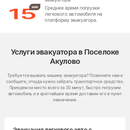
15
мин
Среднее время погрузки
Бронницы
Бужаниново
легкового автомобиля на
Бужарово
Бутурлино
платформу эвакуатора.
Быково
Васильевское
Васильчиново
Васькино
Ваулово
Вельяминово
Услуги эвакуатора в Поселоке
Вербилки
Верея
Акулово
Верея
Верзилово
Требуется вызвать машину эвакуатора? Позвоните нам и
Веселёво
Виноградово
сообщите, откуда нужно забрать транспортное средство.
Приедем на место всего за 30 минут, быстро погрузим
Власиха
ВНИИССОК
автомобиль и в кратчайшее время доставим его в пункт
Внуковское поселение
Воздвиженское
назначения.
Володарского
Волоколамск
Волчёнки
Вороновское Поселение
Эвакуация легкового авто с
Воскресенск
Воскресенское