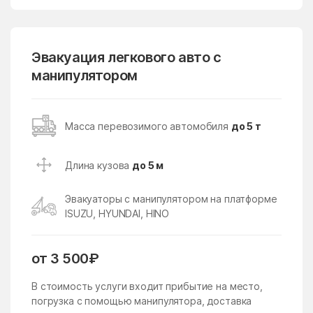
Горки-2
Городище
Горшково
Горы
государственного
Гребнево
Эвакуация легкового авто с
племенного завода
манипулятором
Константиново
Губино
Давыдово
Данки
дачного хозяйства
Масса перевозимого автомобиля
до 5 т
Архангельское
Деденёво
Дединово
Длина кузова
до 5 м
Дедовск
Демихово
Эвакуаторы с манипулятором на платформе
Дергаево
Деревня Борки
ISUZU, HYUNDAI, HINO
Деревня Грибки
Деревня Марфино
Деревня Немчиново
от 3 500₽
Деревня Сколково
Деревня Толстопальцево
Десеновское Поселение
В стоимость услуги входит прибытие на место,
погрузка с помощью манипулятора, доставка
Дзержинский
Дмитров