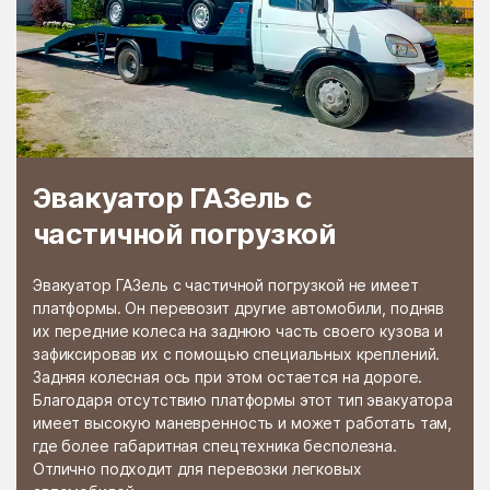
Раменской
Растуново
агрохимстанции РАОС
Ратчино
Рахманово
Редино
Реммаш
Реутово
Речицы
Решетниково
Решоткино
Эвакуатор ГАЗель с
частичной погрузкой
Ржавки
Рогачёво
Роговское Поселение
Родники
Эвакуатор ГАЗель с частичной погрузкой не имеет
Рождествено
Ромашково
платформы. Он перевозит другие автомобили, подняв
их передние колеса на заднюю часть своего кузова и
Рошаль
Руза
зафиксировав их с помощью специальных креплений.
Задняя колесная ось при этом остается на дороге.
Румянцево
Рыбное
Благодаря отсутствию платформы этот тип эвакуатора
Рыболово
Рылеево
имеет высокую маневренность и может работать там,
где более габаритная спецтехника бесполезна.
Рязановский
Рязановское поселение
Отлично подходит для перевозки легковых