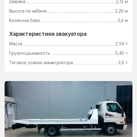
Ширина
2,12 м
Ушаково
Фаустово
Высота по кабине
2,29 м
Федино
Федурново
Колесная база
3,4 м
Федюково
Филимоновское
Поселение
Характеристики эвакуатора
Фосфоритный
Фруктовая
Масса
2,54 т
Фрязино
Фряново
Грузоподъемность
5,45 т
Фуньково
Химки
Тяговое усилие манипулятора
3,6 т
Хлюпино
Хорлово
Хотьково
Хрипань
центр альной усадьбы
центральной усадьбы
совхоза Озёры
совхоза Мир
Цибино
Чайковского
Часцы
Чашниково
Челюскинский
Чемодурово