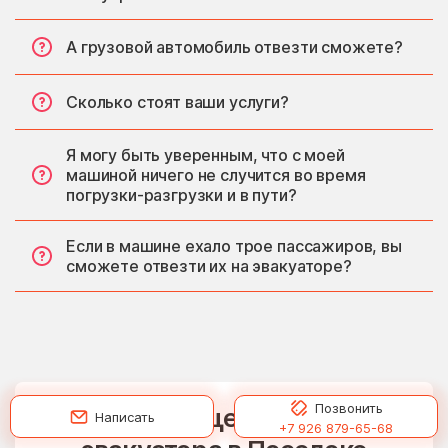
А грузовой автомобиль отвезти сможете?
Сколько стоят ваши услуги?
Я могу быть уверенным, что с моей
машиной ничего не случится во время
погрузки-разгрузки и в пути?
Если в машине ехало трое пассажиров, вы
сможете отвезти их на эвакуаторе?
Позвонить
Рассчитать цену на услуги
Написать
+7 926 879-65-68