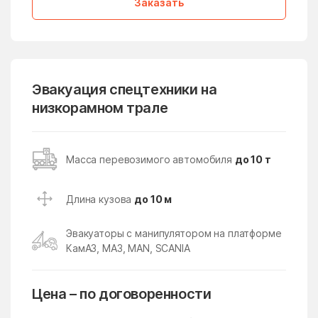
Заказать
Лопатино
Лосино-Петровский
Лотошино
Лужники
Лунёво
Луховицы
Эвакуация спецтехники на
Лыткарино
Люберцы
низкорамном трале
Любучаны
Майдарово
Макариха
Макеево
Масса перевозимого автомобиля
до 10 т
Малаховка
Малая Дубна
Малеевка
Малино
Длина кузова
до 10 м
Малые Вязёмы
Малышево
Эвакуаторы с манипулятором на платформе
Мамонтово
Манихино
КамАЗ, МАЗ, MAN, SCANIA
Манушкино
Марусино
Марушкино
Марушкинское Поселение
Цена – по договоренности
Марфино
Масловский