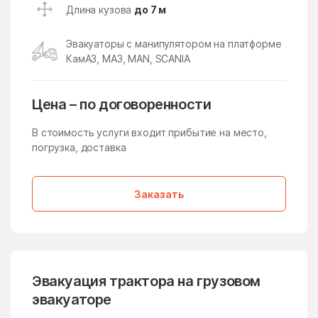
Икша
Ильинский
Длина кузова
до 7 м
Ильинский Погост
Ильинское
Эвакуаторы с манипулятором на платформе
Ильинское-Усово
Имени Дзержинского
КамАЗ, МАЗ, MAN, SCANIA
имени Тельмана
имени Цюрупы
Инженерный-1
Истра
Цена – по договоренности
Истра
Кабаново
В стоимость услуги входит прибытие на место,
погрузка, доставка
Калининец
Каменское
Каринское
Кашира
Заказать
Киевский
Кировский
Клементьево
Кленовское Поселение
Климовск
Клин
Клишева
Клишино
Эвакуация трактора на грузовом
эвакуаторе
Княжево
Кожино