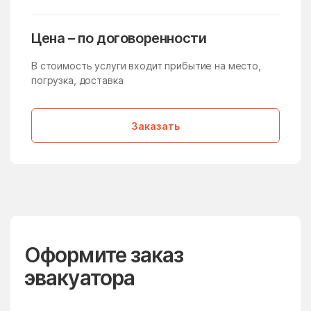
Молзино
Молодёжный
Молоково
Монино
Цена – по договоренности
Московская Область
Мостовик
В стоимость услуги входит прибытие на место,
погрузка, доставка
Мытищи
Нагатино-Садовники
Назарьево
Наро-Фоминск
Заказать
Нарынка
Нахабино
Негомож
Некрасовский
Нелидово
Немчиновка
Непецино
Нестерово
Нижнее Хорошово
Никитское
Оформите заказ
Никоновское
Новая Ольховка
эвакуатора
Новобратцевский
Нововолково
поселок