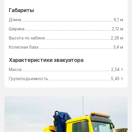
Электросталь
Электроугли
Габариты
Юдино
Южный Поселок
Длина
6,1 м
Юность
Юрцово
Ширина
2,12 м
Ягунино
Ям
Высота по кабине
2,29 м
Ямкино
Ярополец
Колесная база
3,4 м
Яхрома
Характеристики эвакуатора
Масса
2,54 т
Грузоподъемность
5,45 т